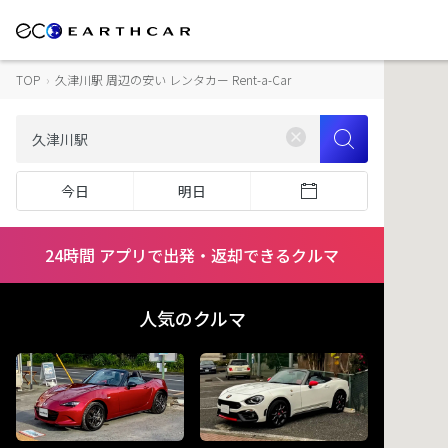
TOP
›
久津川駅 周辺の安い レンタカー Rent-a-Car
今日
明日
24時間 アプリで出発・返却できるクルマ
人気のクルマ