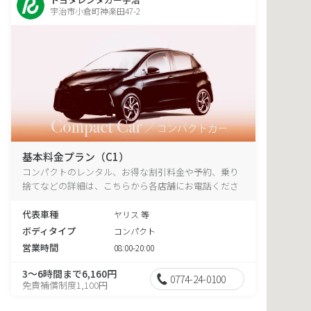
宇治市小倉町神楽田47-2
基本料金プラン（C1）
コンパクトのレンタル、お得な割引料金や予約、乗り
捨てなどの詳細は、こちらから各店舗にお電話くださ
い。
代表車種
ヤリス 等
ボディタイプ
コンパクト
営業時間
08:00-20:00
3～6時間まで6,160円
0774-24-0100
免責補償制度1,100円