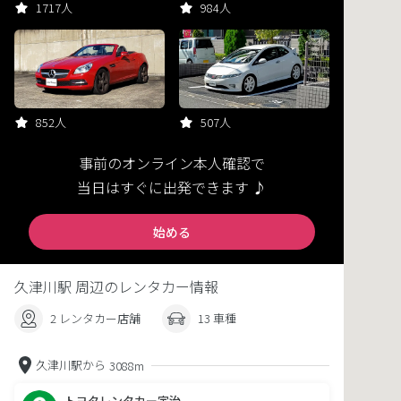
1717人
984人
852人
507人
事前のオンライン本人確認で
当日はすぐに出発できます ♪
始める
久津川駅 周辺のレンタカー情報
2 レンタカー店舗
13 車種
久津川駅から
3088m
トヨタレンタカー宇治