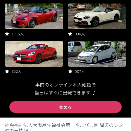
1715人
984人
852人
507人
事前のオンライン本人確認で
当日はすぐに出発できます ♪
始める
社会福祉法人大阪厚生福祉会第一やまびこ園 周辺のレン
タカー情報