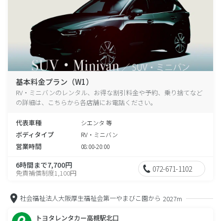
基本料金プラン（W1）
RV・ミニバンのレンタル、お得な割引料金や予約、乗り捨てなど
の詳細は、こちらから各店舗にお電話ください。
代表車種
シエンタ 等
ボディタイプ
RV・ミニバン
営業時間
08:00-20:00
6時間まで7,700円
072-671-1102
免責補償制度1,100円
社会福祉法人大阪厚生福祉会第一やまびこ園から
2027m
トヨタレンタカー高槻駅北口