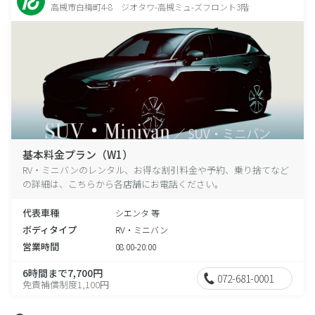
高槻市白梅町4-8 ジオタワ-高槻ミュ-ズフロント3階
基本料金プラン（W1）
RV・ミニバンのレンタル、お得な割引料金や予約、乗り捨てなど
の詳細は、こちらから各店舗にお電話ください。
代表車種
シエンタ 等
ボディタイプ
RV・ミニバン
営業時間
08:00-20:00
6時間まで7,700円
072-681-0001
免責補償制度1,100円