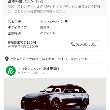
基本料金プラン（V2）
商用車のレンタル、お得な割引料金や予約、乗り捨てなどの詳細
は、こちらから各店舗にお電話ください。
代表車種
タウンエースバン 等
ボディタイプ
商用車
営業時間
08:00-20:00
6時間まで7,150円
072-681-0001
免責補償制度1,100円
社会福祉法人大阪厚生福祉会第一やまびこ園から
2444m
トヨタレンタカー高槻駅南口
高槻市上田辺町10-4