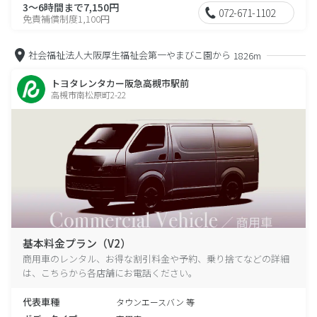
3～6時間まで7,150円
072-671-1102
免責補償制度1,100円
社会福祉法人大阪厚生福祉会第一やまびこ園から
1826m
トヨタレンタカー阪急高槻市駅前
高槻市南松原町2-22
基本料金プラン（V2）
商用車のレンタル、お得な割引料金や予約、乗り捨てなどの詳細
は、こちらから各店舗にお電話ください。
代表車種
タウンエースバン 等