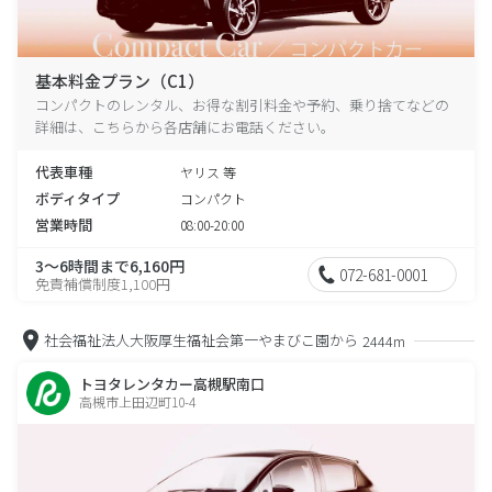
基本料金プラン（C1）
コンパクトのレンタル、お得な割引料金や予約、乗り捨てなどの
詳細は、こちらから各店舗にお電話ください。
代表車種
ヤリス 等
ボディタイプ
コンパクト
営業時間
08:00-20:00
3～6時間まで6,160円
072-681-0001
免責補償制度1,100円
社会福祉法人大阪厚生福祉会第一やまびこ園から
2444m
トヨタレンタカー高槻駅南口
高槻市上田辺町10-4