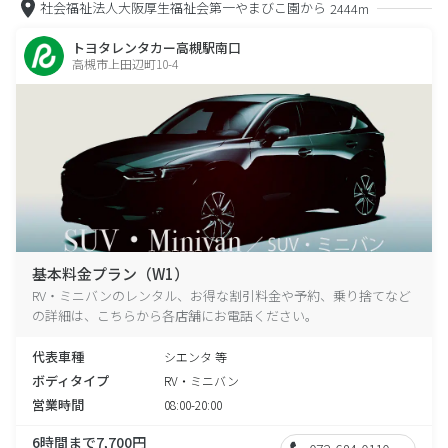
社会福祉法人大阪厚生福祉会第一やまびこ園から
2444m
トヨタレンタカー高槻駅南口
高槻市上田辺町10-4
基本料金プラン（W1）
RV・ミニバンのレンタル、お得な割引料金や予約、乗り捨てなど
の詳細は、こちらから各店舗にお電話ください。
代表車種
シエンタ 等
ボディタイプ
RV・ミニバン
営業時間
08:00-20:00
6時間まで7,700円