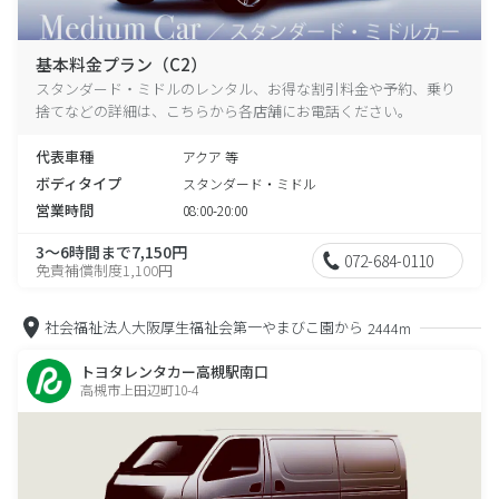
基本料金プラン（C2）
スタンダード・ミドルのレンタル、お得な割引料金や予約、乗り
捨てなどの詳細は、こちらから各店舗にお電話ください。
代表車種
アクア 等
ボディタイプ
スタンダード・ミドル
営業時間
08:00-20:00
3～6時間まで7,150円
072-684-0110
免責補償制度1,100円
社会福祉法人大阪厚生福祉会第一やまびこ園から
2444m
トヨタレンタカー高槻駅南口
高槻市上田辺町10-4