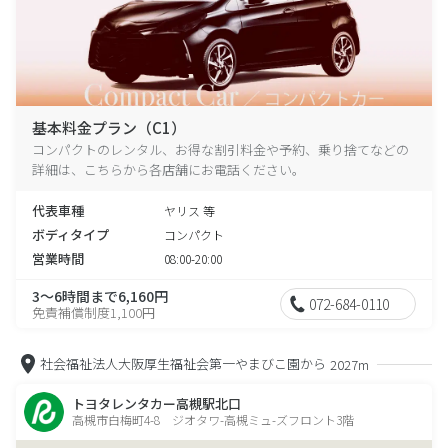
基本料金プラン（C1）
コンパクトのレンタル、お得な割引料金や予約、乗り捨てなどの
詳細は、こちらから各店舗にお電話ください。
代表車種
ヤリス 等
ボディタイプ
コンパクト
営業時間
08:00-20:00
3～6時間まで6,160円
072-684-0110
免責補償制度1,100円
社会福祉法人大阪厚生福祉会第一やまびこ園から
2027m
トヨタレンタカー高槻駅北口
高槻市白梅町4-8 ジオタワ-高槻ミュ-ズフロント3階