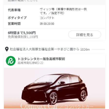
ヴィッツ等（車種や車両形状は一例
代表車種
です。／指定不可）
ボディタイプ
コンパクト
営業時間
09:00-20:00
6時間まで5,500円
詳細を見る
免責補償制度1,100円
社会福祉法人大阪厚生福祉会第一やまびこ園から
1826m
トヨタレンタカー阪急高槻市駅前
高槻市南松原町2-22