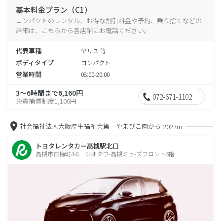
基本料金プラン（C1）
コンパクトのレンタル、お得な割引料金や予約、乗り捨てなどの
詳細は、こちらから各店舗にお電話ください。
代表車種
ヤリス 等
ボディタイプ
コンパクト
営業時間
08:00-20:00
3～6時間まで6,160円
072-671-1102
免責補償制度1,100円
社会福祉法人大阪厚生福祉会第一やまびこ園から
2027m
トヨタレンタカー高槻駅北口
高槻市白梅町4-8 ジオタワ-高槻ミュ-ズフロント3階