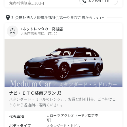
072-684-0110
免責補償制度1,100円
社会福祉法人大阪厚生福祉会第一やまびこ園から
2681m
Jネットレンタカー高槻店
大阪府高槻市松川町1-20
ナビ・ＥＴＣ装備プラン J3
スタンダード・ミドルのレンタル、お得な割引料金、ご予約はこ
ちらから各店舗お電話ください。
カローラ アクシオ（一例／指定不
代表車種
可）
ボディタイプ
スタンダード・ミドル