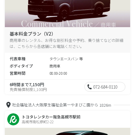
基本料金プラン（V2）
商用車のレンタル、お得な割引料金や予約、乗り捨てなどの詳細
は、こちらから各店舗にお電話ください。
代表車種
タウンエースバン 等
ボディタイプ
商用車
営業時間
08:00-20:00
6時間まで7,150円
072-684-0110
免責補償制度1,100円
社会福祉法人大阪厚生福祉会第一やまびこ園から
1826m
トヨタレンタカー阪急高槻市駅前
高槻市南松原町2-22