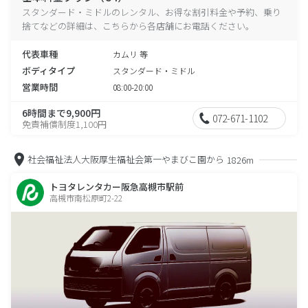
スタンダード・ミドルのレンタル、お得な割引料金や予約、乗り
捨てなどの詳細は、こちらから各店舗にお電話ください。
代表車種
カムリ 等
ボディタイプ
スタンダード・ミドル
営業時間
08:00-20:00
6時間まで9,900円
072-671-1102
免責補償制度1,100円
社会福祉法人大阪厚生福祉会第一やまびこ園から
1826m
トヨタレンタカー阪急高槻市駅前
高槻市南松原町2-22