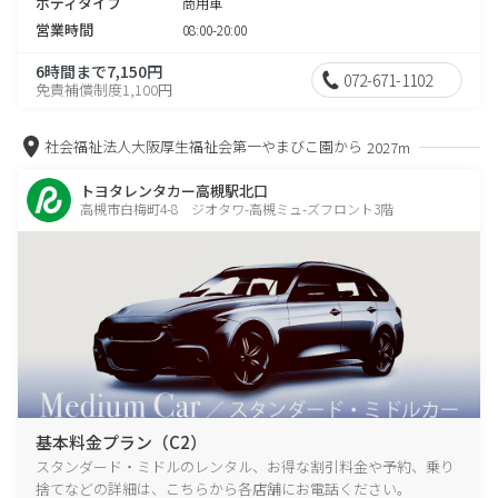
ボディタイプ
商用車
営業時間
08:00-20:00
6時間まで7,150円
072-671-1102
免責補償制度1,100円
社会福祉法人大阪厚生福祉会第一やまびこ園から
2027m
トヨタレンタカー高槻駅北口
高槻市白梅町4-8 ジオタワ-高槻ミュ-ズフロント3階
基本料金プラン（C2）
スタンダード・ミドルのレンタル、お得な割引料金や予約、乗り
捨てなどの詳細は、こちらから各店舗にお電話ください。