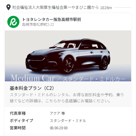
社会福祉法人大阪厚生福祉会第一やまびこ園から
1826m
トヨタレンタカー阪急高槻市駅前
高槻市南松原町2-22
基本料金プラン（C2）
スタンダード・ミドルのレンタル、お得な割引料金や予約、乗り
捨てなどの詳細は、こちらから各店舗にお電話ください。
代表車種
アクア 等
ボディタイプ
スタンダード・ミドル
営業時間
08:00-20:00