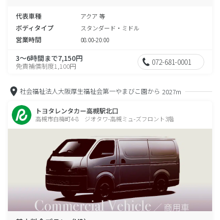
代表車種
アクア 等
ボディタイプ
スタンダード・ミドル
営業時間
08:00-20:00
3～6時間まで7,150円
072-681-0001
免責補償制度1,100円
社会福祉法人大阪厚生福祉会第一やまびこ園から
2027m
トヨタレンタカー高槻駅北口
高槻市白梅町4-8 ジオタワ-高槻ミュ-ズフロント3階