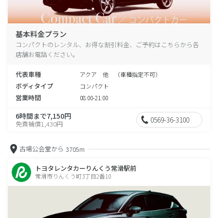
基本料金プラン
コンパクトのレンタル、お得な割引料金、ご予約はこちらから各
店舗お電話ください。
代表車種
アクア 他 （車種指定不可）
ボディタイプ
コンパクト
営業時間
08:00-21:00
6時間まで7,150円
0569-36-3100
免責補償1,430円
古場公会堂から
3705m
トヨタレンタカーりんくう常滑駅前
常滑市りんくう町3丁目2番10