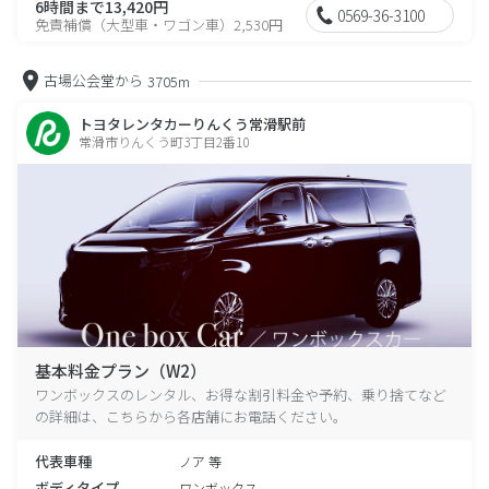
6時間まで13,420円
0569-36-3100
免責補償（大型車・ワゴン車）2,530円
古場公会堂から
3705m
トヨタレンタカーりんくう常滑駅前
常滑市りんくう町3丁目2番10
基本料金プラン（W2）
ワンボックスのレンタル、お得な割引料金や予約、乗り捨てなど
の詳細は、こちらから各店舗にお電話ください。
代表車種
ノア 等
ボディタイプ
ワンボックス