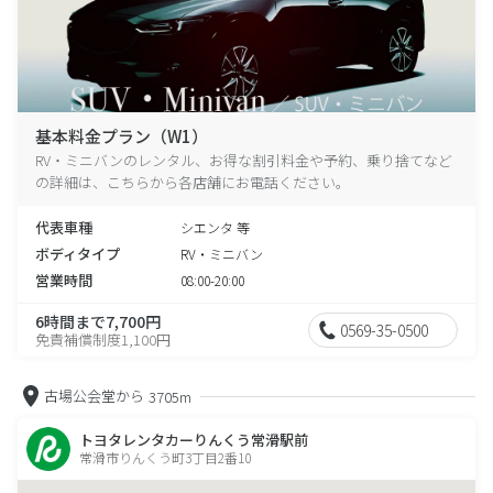
基本料金プラン（W1）
RV・ミニバンのレンタル、お得な割引料金や予約、乗り捨てなど
の詳細は、こちらから各店舗にお電話ください。
代表車種
シエンタ 等
ボディタイプ
RV・ミニバン
営業時間
08:00-20:00
6時間まで7,700円
0569-35-0500
免責補償制度1,100円
古場公会堂から
3705m
トヨタレンタカーりんくう常滑駅前
常滑市りんくう町3丁目2番10