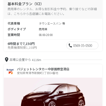
基本料金プラン（V2）
商用車のレンタル、お得な割引料金や予約、乗り捨てなどの詳細
は、こちらから各店舗にお電話ください。
代表車種
タウンエースバン 等
ボディタイプ
商用車
営業時間
08:00-20:00
6時間まで7,150円
0569-35-0500
免責補償制度1,100円
古場公会堂から
4116m
バジェットレンタカー中部国際空港店
愛知県常滑市新開町2丁目84番地