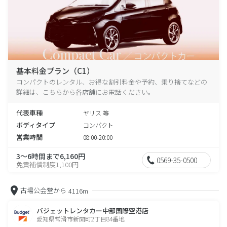
基本料金プラン（C1）
コンパクトのレンタル、お得な割引料金や予約、乗り捨てなどの
詳細は、こちらから各店舗にお電話ください。
代表車種
ヤリス 等
ボディタイプ
コンパクト
営業時間
08:00-20:00
3～6時間まで6,160円
0569-35-0500
免責補償制度1,100円
古場公会堂から
4116m
バジェットレンタカー中部国際空港店
愛知県常滑市新開町2丁目84番地