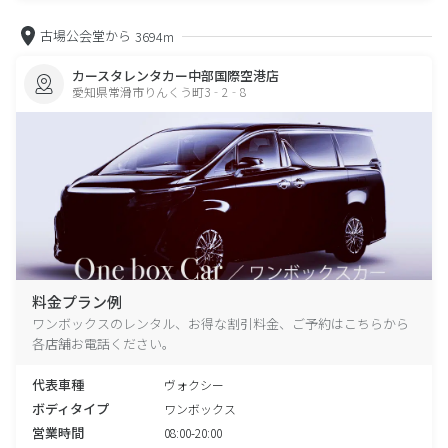
古場公会堂から
3694m
カースタレンタカー中部国際空港店
愛知県常滑市りんくう町3‐2‐8
料金プラン例
ワンボックスのレンタル、お得な割引料金、ご予約はこちらから
各店舗お電話ください。
代表車種
ヴォクシー
ボディタイプ
ワンボックス
営業時間
08:00-20:00