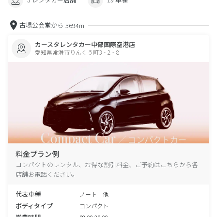
古場公会堂から
3694m
カースタレンタカー中部国際空港店
愛知県常滑市りんくう町3‐2‐8
料金プラン例
コンパクトのレンタル、お得な割引料金、ご予約はこちらから各
店舗お電話ください。
代表車種
ノート 他
ボディタイプ
コンパクト