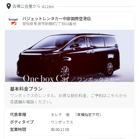
古場公会堂から
4116m
バジェットレンタカー中部国際空港店
愛知県常滑市新開町2丁目84番地
基本料金プラン
ワンボックスのレンタル、お得な割引料金、ご予約はこちらから
各店舗お電話ください。
代表車種
セレナ 他 （車種指定不可）
ボディタイプ
ワンボックス
営業時間
08:00-21:00