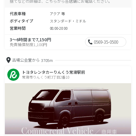
捨てなどの詳細は、こちらから各店舗にお電話ください。
代表車種
アクア 等
ボディタイプ
スタンダード・ミドル
営業時間
08:00-20:00
3～6時間まで7,150円
0569-35-0500
免責補償制度1,100円
古場公会堂から
3705m
トヨタレンタカーりんくう常滑駅前
常滑市りんくう町3丁目2番10