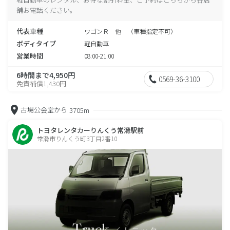
舗お電話ください。
代表車種
ワゴンＲ 他 （車種指定不可）
ボディタイプ
軽自動車
営業時間
08:00-21:00
6時間まで4,950円
0569-36-3100
免責補償1,430円
古場公会堂から
3705m
トヨタレンタカーりんくう常滑駅前
常滑市りんくう町3丁目2番10