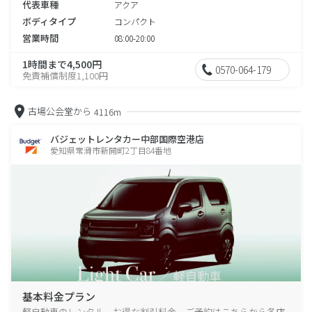
代表車種
アクア
ボディタイプ
コンパクト
営業時間
08:00-20:00
1時間まで4,500円
0570-064-179
免責補償制度1,100円
古場公会堂から
4116m
バジェットレンタカー中部国際空港店
愛知県常滑市新開町2丁目84番地
基本料金プラン
軽自動車のレンタル、お得な割引料金、ご予約はこちらから各店