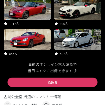
1717人
985人
853人
507人
事前のオンライン本人確認で
当日はすぐに出発できます ♪
始める
古場公会堂 周辺のレンタカー情報
3 レンタカー店舗
19 車種