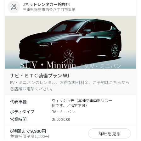
Jネットレンタカー鈴鹿店
三重県鈴鹿市西条八丁目75番地
ナビ・ＥＴＣ装備プラン W1
RV・ミニバンのレンタル、お得な割引料金、ご予約はこちらから
各店舗お電話ください。
ウィッシュ等（車種や車両形状は一
代表車種
例です。／指定不可）
ボディタイプ
RV・ミニバン
営業時間
08:00-20:00
6時間まで9,900円
詳細を見る
免責補償制度1,100円