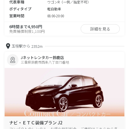
代表車種
ワゴンR（一例／指定不可）
ボディタイプ
軽自動車
営業時間
08:00-20:00
6時間まで4,950円
詳細を見る
免責補償制度1,100円
玉垣駅から
2352m
Jネットレンタカー鈴鹿店
三重県鈴鹿市西条八丁目75番地
ナビ・ＥＴＣ装備プラン J2
コンパクトのレンタル、お得な割引料金、ご予約はこちらから各