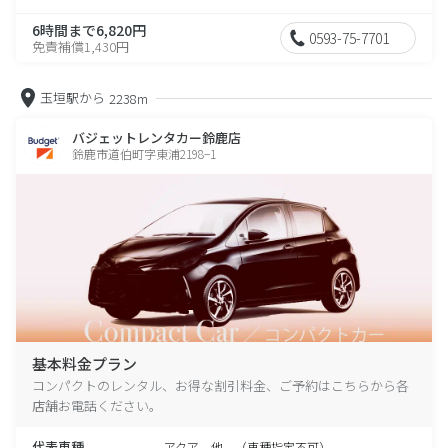
6時間まで6,820円
0593-75-7701
免責補償1,430円
玉垣駅から
2238m
バジェットレンタカー鈴鹿店
鈴鹿市道伯町字東浦2198−1
基本料金プラン
コンパクトのレンタル、お得な割引料金、ご予約はこちらから各
店舗お電話ください。
代表車種
アクア 他 （車種指定不可）