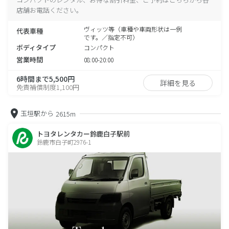
店舗お電話ください。
ヴィッツ等（車種や車両形状は一例
代表車種
です。／指定不可）
ボディタイプ
コンパクト
営業時間
08:00-20:00
6時間まで5,500円
詳細を見る
免責補償制度1,100円
玉垣駅から
2615m
トヨタレンタカー鈴鹿白子駅前
鈴鹿市白子町2976-1