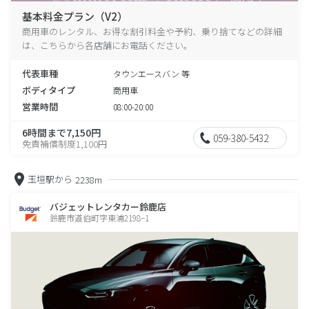
基本料金プラン（V2）
商用車のレンタル、お得な割引料金や予約、乗り捨てなどの詳細
は、こちらから各店舗にお電話ください。
代表車種
タウンエースバン 等
ボディタイプ
商用車
営業時間
08:00-20:00
6時間まで7,150円
059-380-5432
免責補償制度1,100円
玉垣駅から
2238m
バジェットレンタカー鈴鹿店
鈴鹿市道伯町字東浦2198−1