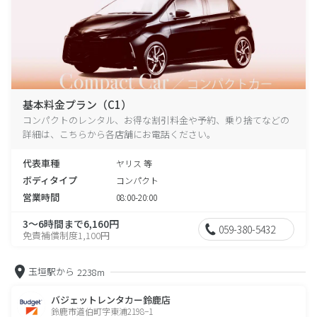
基本料金プラン（C1）
コンパクトのレンタル、お得な割引料金や予約、乗り捨てなどの
詳細は、こちらから各店舗にお電話ください。
代表車種
ヤリス 等
ボディタイプ
コンパクト
営業時間
08:00-20:00
3～6時間まで6,160円
059-380-5432
免責補償制度1,100円
玉垣駅から
2238m
バジェットレンタカー鈴鹿店
鈴鹿市道伯町字東浦2198−1