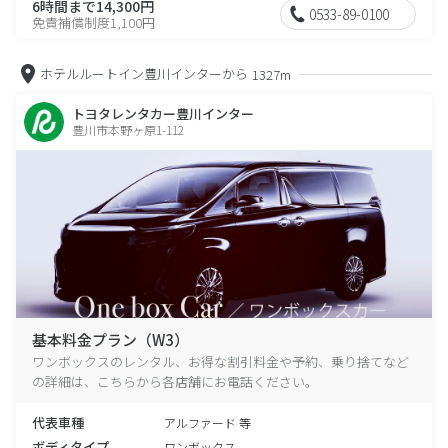
6時間まで14,300円
0533-89-0100
免責補償制度1,100円
ホテルルートイン豊川インターから
1327m
トヨタレンタカー豊川インター
豊川市本野ヶ原1-112
基本料金プラン（W3）
ワンボックスのレンタル、お得な割引料金や予約、乗り捨てなど
の詳細は、こちらから各店舗にお電話ください。
代表車種
アルファード 等
ボディタイプ
ワンボックス