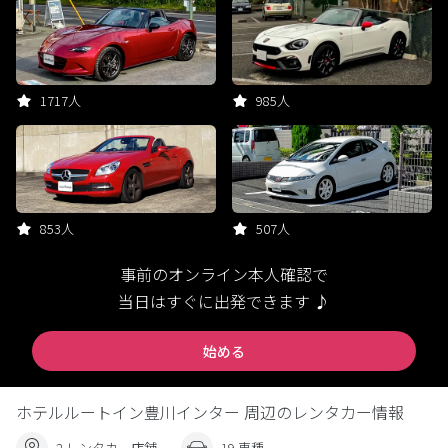
1717人
985人
853人
507人
事前のオンライン本人確認で
当日はすぐに出発できます ♪
始める
ホテルルートイン豊川インター 周辺のレンタカー情報
2 レンタカー店舗
19 車種