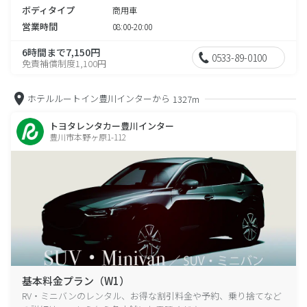
ボディタイプ
商用車
営業時間
08:00-20:00
6時間まで7,150円
0533-89-0100
免責補償制度1,100円
ホテルルートイン豊川インターから
1327m
トヨタレンタカー豊川インター
豊川市本野ヶ原1-112
基本料金プラン（W1）
RV・ミニバンのレンタル、お得な割引料金や予約、乗り捨てなど