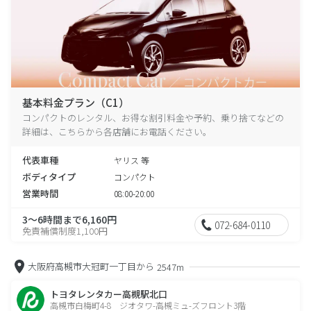
基本料金プラン（C1）
コンパクトのレンタル、お得な割引料金や予約、乗り捨てなどの
詳細は、こちらから各店舗にお電話ください。
代表車種
ヤリス 等
ボディタイプ
コンパクト
営業時間
08:00-20:00
3～6時間まで6,160円
072-684-0110
免責補償制度1,100円
大阪府高槻市大冠町一丁目から
2547m
トヨタレンタカー高槻駅北口
高槻市白梅町4-8 ジオタワ-高槻ミュ-ズフロント3階