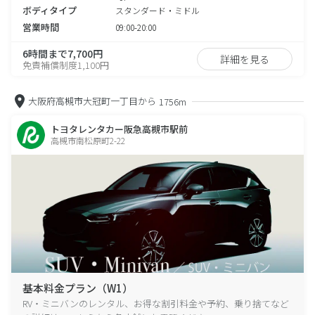
ボディタイプ
スタンダード・ミドル
営業時間
09:00-20:00
6時間まで7,700円
詳細を見る
免責補償制度1,100円
大阪府高槻市大冠町一丁目から
1756m
トヨタレンタカー阪急高槻市駅前
高槻市南松原町2-22
基本料金プラン（W1）
RV・ミニバンのレンタル、お得な割引料金や予約、乗り捨てなど