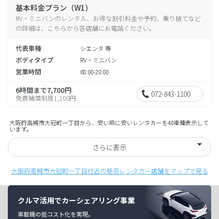
基本料金プラン（W1）
RV・ミニバンのレンタル、お得な割引料金や予約、乗り捨てなど
の詳細は、こちらから各店舗にお電話ください。
代表車種
シエンタ 等
ボディタイプ
RV・ミニバン
営業時間
08:00-20:00
6時間まで7,700円
072-843-1100
免責補償制度1,100円
大阪府高槻市大冠町一丁目から、安い順に安いレンタカーを40車種表示して
います。
さらに表示
大阪府高槻市大冠町一丁目付近の格安レンタカー店舗をマップで見る
クルマ活用でカーシェアリング事業
車載機の低コスト化を実現。