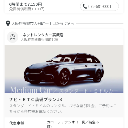
6時間まで7,150円
072-681-0001
免責補償制度1,100円
大阪府高槻市大冠町一丁目から
703m
Jネットレンタカー高槻店
大阪府高槻市松川町1-20
ナビ・ＥＴＣ装備プラン J3
スタンダード・ミドルのレンタル、お得な割引料金、ご予約はこ
ちらから各店舗お電話ください。
カローラ アクシオ（一例／指定不
代表車種
可）