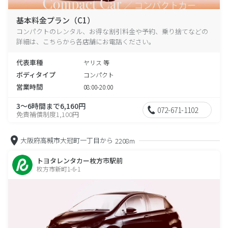
基本料金プラン（C1）
コンパクトのレンタル、お得な割引料金や予約、乗り捨てなどの
詳細は、こちらから各店舗にお電話ください。
代表車種
ヤリス 等
ボディタイプ
コンパクト
営業時間
08:00-20:00
3～6時間まで6,160円
072-671-1102
免責補償制度1,100円
大阪府高槻市大冠町一丁目から
2208m
トヨタレンタカー枚方市駅前
枚方市新町1-6-1