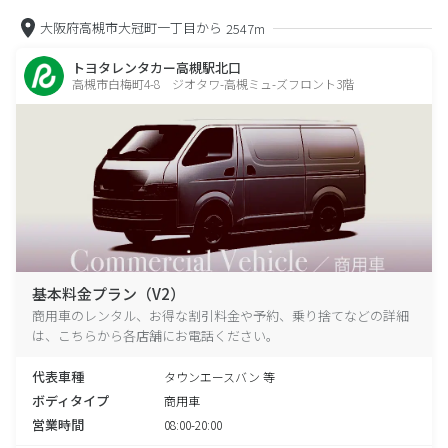
大阪府高槻市大冠町一丁目から
2547m
トヨタレンタカー高槻駅北口
高槻市白梅町4-8 ジオタワ-高槻ミュ-ズフロント3階
基本料金プラン（V2）
商用車のレンタル、お得な割引料金や予約、乗り捨てなどの詳細
は、こちらから各店舗にお電話ください。
代表車種
タウンエースバン 等
ボディタイプ
商用車
営業時間
08:00-20:00