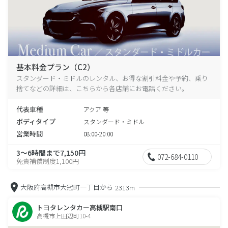
基本料金プラン（C2）
スタンダード・ミドルのレンタル、お得な割引料金や予約、乗り
捨てなどの詳細は、こちらから各店舗にお電話ください。
代表車種
アクア 等
ボディタイプ
スタンダード・ミドル
営業時間
08:00-20:00
3～6時間まで7,150円
072-684-0110
免責補償制度1,100円
大阪府高槻市大冠町一丁目から
2313m
トヨタレンタカー高槻駅南口
高槻市上田辺町10-4