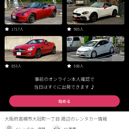
1717人
985人
853人
508人
事前のオンライン本人確認で
当日はすぐに出発できます ♪
始める
大阪府高槻市大冠町一丁目 周辺のレンタカー情報
6 レンタカー店舗
40 車種