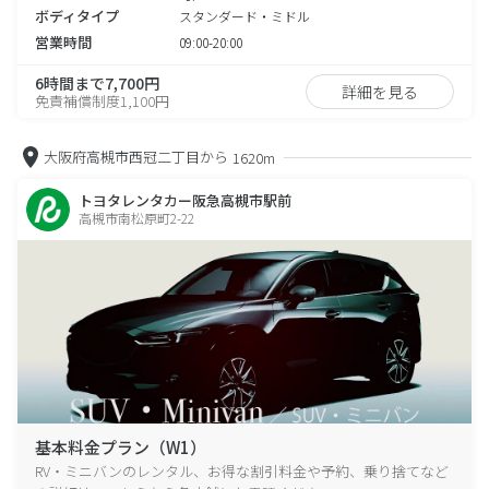
ボディタイプ
スタンダード・ミドル
営業時間
09:00-20:00
6時間まで7,700円
詳細を見る
免責補償制度1,100円
大阪府高槻市西冠二丁目から
1620m
トヨタレンタカー阪急高槻市駅前
高槻市南松原町2-22
基本料金プラン（W1）
RV・ミニバンのレンタル、お得な割引料金や予約、乗り捨てなど