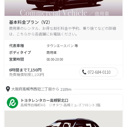
基本料金プラン（V2）
商用車のレンタル、お得な割引料金や予約、乗り捨てなどの詳細
は、こちらから各店舗にお電話ください。
代表車種
タウンエースバン 等
ボディタイプ
商用車
営業時間
08:00-20:00
6時間まで7,150円
072-684-0110
免責補償制度1,100円
大阪府高槻市西冠二丁目から
2189m
トヨタレンタカー高槻駅北口
高槻市白梅町4-8 ジオタワ-高槻ミュ-ズフロント3階