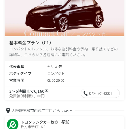
基本料金プラン（C1）
コンパクトのレンタル、お得な割引料金や予約、乗り捨てなどの
詳細は、こちらから各店舗にお電話ください。
代表車種
ヤリス 等
ボディタイプ
コンパクト
営業時間
08:00-20:00
3～6時間まで6,160円
072-681-0001
免責補償制度1,100円
大阪府高槻市西冠二丁目から
2749m
トヨタレンタカー枚方市駅前
枚方市新町1-6-1