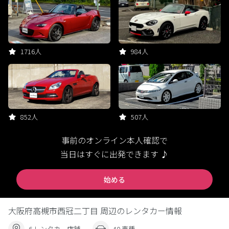
1716人
984人
852人
507人
事前のオンライン本人確認で
当日はすぐに出発できます ♪
始める
大阪府高槻市西冠二丁目 周辺のレンタカー情報
6 レンタカー店舗
40 車種