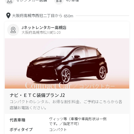
大阪府高槻市西冠二丁目から
650m
Jネットレンタカー高槻店
大阪府高槻市松川町1-20
ナビ・ＥＴＣ装備プラン J2
コンパクトのレンタル、お得な割引料金、ご予約はこちらから各
店舗お電話ください。
ヴィッツ等（車種や車両形状は一例
代表車種
です。／指定不可）
ボディタイプ
コンパクト