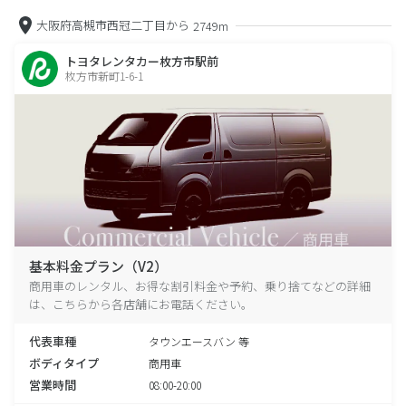
大阪府高槻市西冠二丁目から
2749m
トヨタレンタカー枚方市駅前
枚方市新町1-6-1
基本料金プラン（V2）
商用車のレンタル、お得な割引料金や予約、乗り捨てなどの詳細
は、こちらから各店舗にお電話ください。
代表車種
タウンエースバン 等
ボディタイプ
商用車
営業時間
08:00-20:00