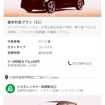
基本料金プラン（C1）
コンパクトのレンタル、お得な割引料金や予約、乗り捨てなどの
詳細は、こちらから各店舗にお電話ください。
代表車種
ヤリス 等
ボディタイプ
コンパクト
営業時間
08:00-20:00
3～6時間まで6,160円
072-684-0110
免責補償制度1,100円
大阪府高槻市西冠二丁目から
2189m
トヨタレンタカー高槻駅北口
高槻市白梅町4-8 ジオタワ-高槻ミュ-ズフロント3階