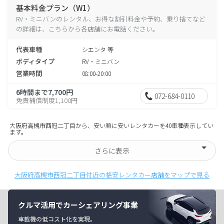
基本料金プラン（W1）
RV・ミニバンのレンタル、お得な割引料金や予約、乗り捨てなど
の詳細は、こちらから各店舗にお電話ください。
代表車種
シエンタ 等
ボディタイプ
RV・ミニバン
営業時間
08:00-20:00
6時間まで7,700円
072-684-0110
免責補償制度1,100円
大阪府高槻市西冠二丁目から、安い順に安いレンタカーを40車種表示してい
ます。
さらに表示
大阪府高槻市西冠二丁目付近の格安レンタカー店舗をマップで見る
クルマ活用でカーシェアリング事業
車載機の低コスト化を実現。