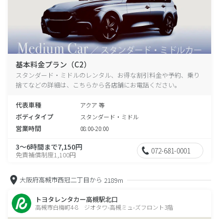
基本料金プラン（C2）
スタンダード・ミドルのレンタル、お得な割引料金や予約、乗り
捨てなどの詳細は、こちらから各店舗にお電話ください。
代表車種
アクア 等
ボディタイプ
スタンダード・ミドル
営業時間
08:00-20:00
3～6時間まで7,150円
072-681-0001
免責補償制度1,100円
大阪府高槻市西冠二丁目から
2189m
トヨタレンタカー高槻駅北口
高槻市白梅町4-8 ジオタワ-高槻ミュ-ズフロント3階