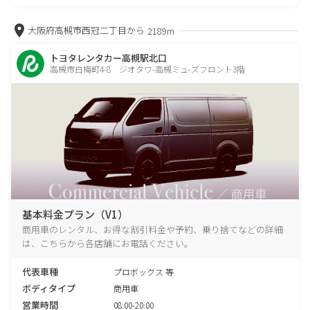
大阪府高槻市西冠二丁目から
2189m
トヨタレンタカー高槻駅北口
高槻市白梅町4-8 ジオタワ-高槻ミュ-ズフロント3階
基本料金プラン（V1）
商用車のレンタル、お得な割引料金や予約、乗り捨てなどの詳細
は、こちらから各店舗にお電話ください。
代表車種
プロボックス 等
ボディタイプ
商用車
営業時間
08:00-20:00