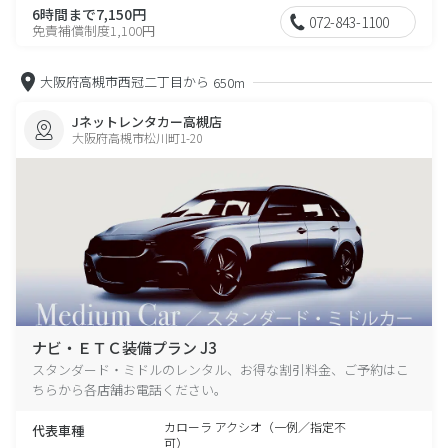
6時間まで7,150円
072-843-1100
免責補償制度1,100円
大阪府高槻市西冠二丁目から
650m
Jネットレンタカー高槻店
大阪府高槻市松川町1-20
ナビ・ＥＴＣ装備プラン J3
スタンダード・ミドルのレンタル、お得な割引料金、ご予約はこ
ちらから各店舗お電話ください。
カローラ アクシオ（一例／指定不
代表車種
可）