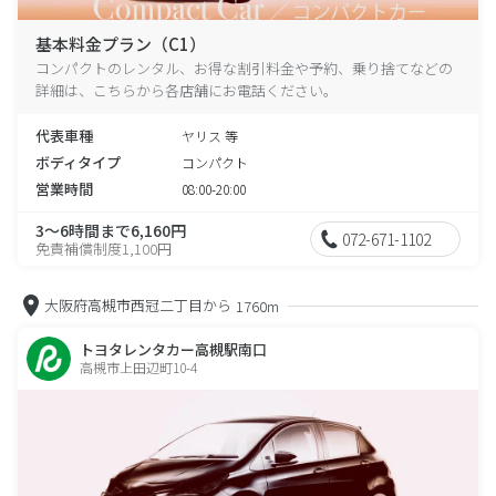
基本料金プラン（C1）
コンパクトのレンタル、お得な割引料金や予約、乗り捨てなどの
詳細は、こちらから各店舗にお電話ください。
代表車種
ヤリス 等
ボディタイプ
コンパクト
営業時間
08:00-20:00
3～6時間まで6,160円
072-671-1102
免責補償制度1,100円
大阪府高槻市西冠二丁目から
1760m
トヨタレンタカー高槻駅南口
高槻市上田辺町10-4