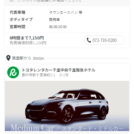
代表車種
タウンエースバン 等
ボディタイプ
商用車
営業時間
08:00-20:00
6時間まで7,150円
072-730-0200
免責補償制度1,100円
箕面駅から
3940m
トヨタレンタカー千里中央千里阪急ホテル
豊中市新千里東町2-1 D-1号