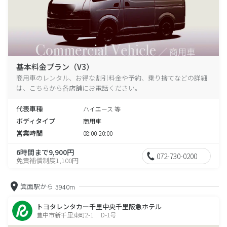
基本料金プラン（V3）
商用車のレンタル、お得な割引料金や予約、乗り捨てなどの詳細
は、こちらから各店舗にお電話ください。
代表車種
ハイエース 等
ボディタイプ
商用車
営業時間
08:00-20:00
6時間まで9,900円
072-730-0200
免責補償制度1,100円
箕面駅から
3940m
トヨタレンタカー千里中央千里阪急ホテル
豊中市新千里東町2-1 D-1号