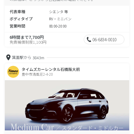
代表車種
シエンタ 等
ボディタイプ
RV・ミニバン
営業時間
08:00-20:00
6時間まで7,700円
06-6834-0010
免責補償制度1,100円
箕面駅から
3843m
タイムズカーレンタル石橋阪大前
豊中市清風荘2-4-20