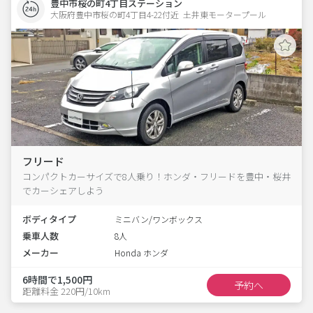
豊中市桜の町4丁目ステーション
大阪府豊中市桜の町4丁目4-22付近  土井東モータープール
フリード
コンパクトカーサイズで8人乗り！ホンダ・フリードを豊中・桜井
でカーシェアしよう
ボディタイプ
ミニバン/ワンボックス
乗車人数
8人
メーカー
Honda ホンダ
6時間で1,500円
予約へ
距離料金 220円/10km