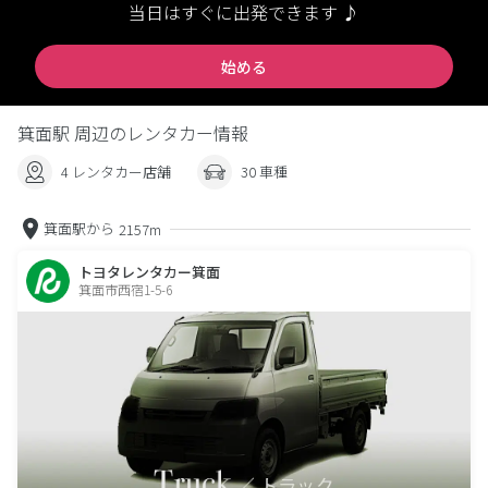
当日はすぐに出発できます ♪
始める
箕面駅 周辺のレンタカー情報
4 レンタカー店舗
30 車種
箕面駅から
2157m
トヨタレンタカー箕面
箕面市西宿1-5-6