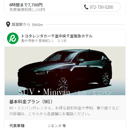
6時間まで7,700円
072-730-0200
免責補償制度1,100円
箕面駅から
3940m
トヨタレンタカー千里中央千里阪急ホテル
豊中市新千里東町2-1 D-1号
基本料金プラン（W1）
RV・ミニバンのレンタル、お得な割引料金や予約、乗り捨てなど
の詳細は、こちらから各店舗にお電話ください。
代表車種
シエンタ 等