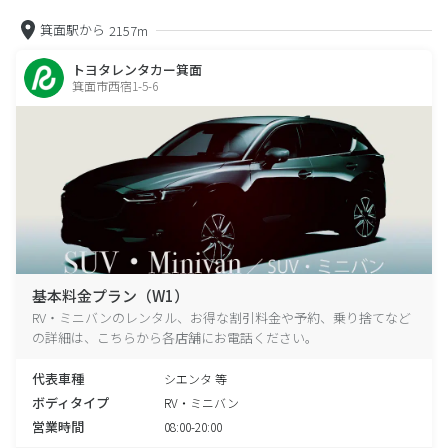
箕面駅から
2157m
トヨタレンタカー箕面
箕面市西宿1-5-6
基本料金プラン（W1）
RV・ミニバンのレンタル、お得な割引料金や予約、乗り捨てなど
の詳細は、こちらから各店舗にお電話ください。
代表車種
シエンタ 等
ボディタイプ
RV・ミニバン
営業時間
08:00-20:00