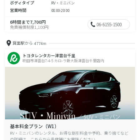
ボディタイプ
RV・ミニバン
営業時間
08:00-20:00
6時間まで7,700円
06-6155-1500
免責補償制度1,100円
箕面駅から
4774m
トヨタレンタカー津雲台千里
吹田市津雲台7-4-5 カロ-ラ新大阪津雲台千里店内
基本料金プラン（W1）
RV・ミニバンのレンタル、お得な割引料金や予約、乗り捨てなど
の詳細は、こちらから各店舗にお電話ください。