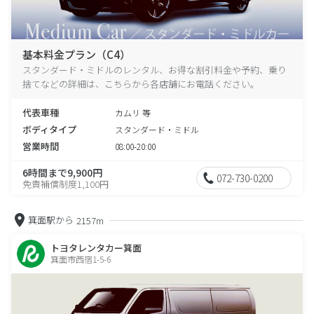
基本料金プラン（C4）
スタンダード・ミドルのレンタル、お得な割引料金や予約、乗り
捨てなどの詳細は、こちらから各店舗にお電話ください。
代表車種
カムリ 等
ボディタイプ
スタンダード・ミドル
営業時間
08:00-20:00
6時間まで9,900円
072-730-0200
免責補償制度1,100円
箕面駅から
2157m
トヨタレンタカー箕面
箕面市西宿1-5-6