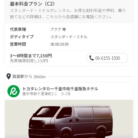
基本料金プラン（C2）
スタンダード・ミドルのレンタル、お得な割引料金や予約、乗り
捨てなどの詳細は、こちらから各店舗にお電話ください。
代表車種
アクア 等
ボディタイプ
スタンダード・ミドル
営業時間
08:00-20:00
3～6時間まで7,150円
06-6155-1500
免責補償制度1,100円
箕面駅から
3940m
トヨタレンタカー千里中央千里阪急ホテル
豊中市新千里東町2-1 D-1号