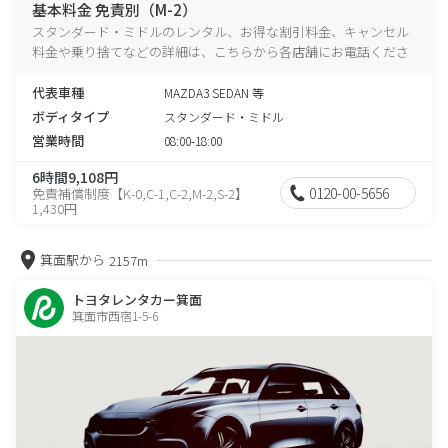
基本料金 免責別（M-2）
スタンダード・ミドルのレンタル、お得な割引料金、キャンセル
料金や乗り捨てなどの詳細は、こちらから各店舗にお電話くださ
い。
代表車種
MAZDA3 SEDAN 等
ボディタイプ
スタンダード・ミドル
営業時間
08:00-18:00
6時間9,108円
0120-00-5656
免責補償制度【K-0,C-1,C-2,M-2,S-2】
1,430円
箕面駅から
2157m
トヨタレンタカー箕面
箕面市西宿1-5-6