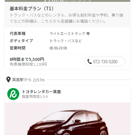
基本料金プラン（T1）
トラック・バスなどのレンタル、お得な割引料金や予約、乗り捨
てなどの詳細は、こちらから各店舗にお電話ください。
代表車種
ライトエーストラック 等
ボディタイプ
トラック・バスなど
営業時間
08:00-20:00
6時間まで5,500円
072-730-0200
免責補償制度1,100円
箕面駅から
2157m
トヨタレンタカー箕面
箕面市西宿1-5-6