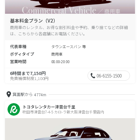
基本料金プラン（V2）
商用車のレンタル、お得な割引料金や予約、乗り捨てなどの詳細
は、こちらから各店舗にお電話ください。
代表車種
タウンエースバン 等
ボディタイプ
商用車
営業時間
08:00-20:00
6時間まで7,150円
06-6155-1500
免責補償制度1,100円
箕面駅から
4774m
トヨタレンタカー津雲台千里
吹田市津雲台7-4-5 カロ-ラ新大阪津雲台千里店内