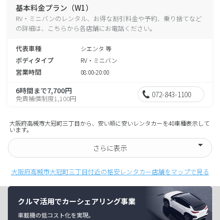
基本料金プラン（W1）
RV・ミニバンのレンタル、お得な割引料金や予約、乗り捨てなど
の詳細は、こちらから各店舗にお電話ください。
代表車種
シエンタ 等
ボディタイプ
RV・ミニバン
営業時間
08:00-20:00
6時間まで7,700円
072-843-1100
免責補償制度1,100円
大阪府高槻市大冠町三丁目から、安い順に安いレンタカーを40車種表示して
います。
さらに表示
大阪府高槻市大冠町三丁目付近の格安レンタカー店舗をマップで見る
クルマ活用でカーシェアリング事業
車載機の低コスト化を実現。