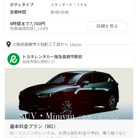
ボディタイプ
スタンダード・ミドル
営業時間
09:00-20:00
6時間まで7,700円
詳細を見る
免責補償制度1,100円
大阪府高槻市大冠町三丁目から
1941m
トヨタレンタカー阪急高槻市駅前
高槻市南松原町2-22
基本料金プラン（W1）
RV・ミニバンのレンタル、お得な割引料金や予約、乗り捨てなど