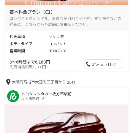
基本料金プラン（C1）
コンパクトのレンタル、お得な割引料金や予約、乗り捨てなどの
詳細は、こちらから各店舗にお電話ください。
代表車種
ヤリス 等
ボディタイプ
コンパクト
営業時間
08:00-20:00
3～6時間まで6,160円
072-671-1102
免責補償制度1,100円
大阪府高槻市大冠町三丁目から
2044m
トヨタレンタカー枚方市駅前
枚方市新町1-6-1