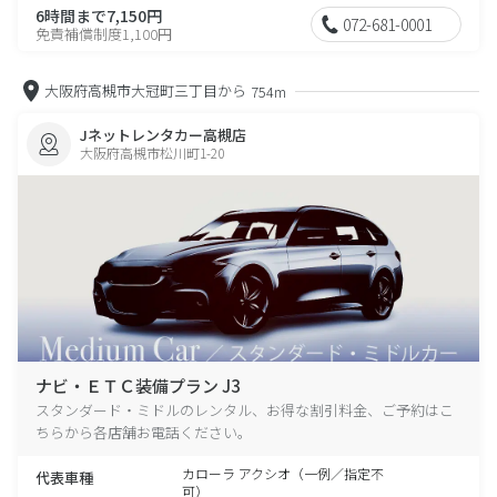
6時間まで7,150円
072-681-0001
免責補償制度1,100円
大阪府高槻市大冠町三丁目から
754m
Jネットレンタカー高槻店
大阪府高槻市松川町1-20
ナビ・ＥＴＣ装備プラン J3
スタンダード・ミドルのレンタル、お得な割引料金、ご予約はこ
ちらから各店舗お電話ください。
カローラ アクシオ（一例／指定不
代表車種
可）