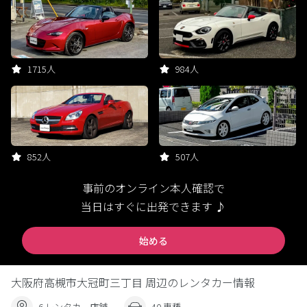
1715人
984人
852人
507人
事前のオンライン本人確認で
当日はすぐに出発できます ♪
始める
大阪府高槻市大冠町三丁目 周辺のレンタカー情報
6 レンタカー店舗
40 車種