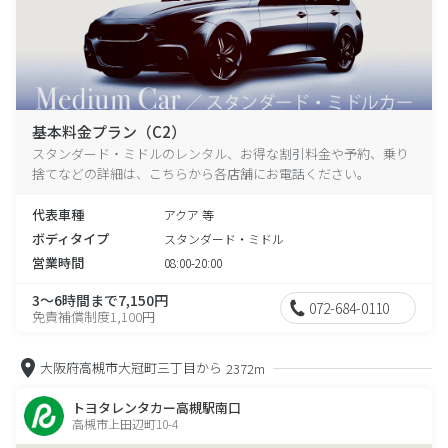
基本料金プラン（C2）
スタンダード・ミドルのレンタル、お得な割引料金や予約、乗り
捨てなどの詳細は、こちらから各店舗にお電話ください。
代表車種
アクア 等
ボディタイプ
スタンダード・ミドル
営業時間
08:00-20:00
3～6時間まで7,150円
072-684-0110
免責補償制度1,100円
大阪府高槻市大冠町三丁目から
2372m
トヨタレンタカー高槻駅南口
高槻市上田辺町10-4