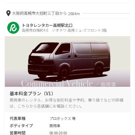
大阪府高槻市大冠町三丁目から
2684m
トヨタレンタカー高槻駅北口
高槻市白梅町4-8 ジオタワ-高槻ミュ-ズフロント3階
基本料金プラン（V1）
商用車のレンタル、お得な割引料金や予約、乗り捨てなどの詳細
は、こちらから各店舗にお電話ください。
代表車種
プロボックス 等
ボディタイプ
商用車
営業時間
08:00-20:00