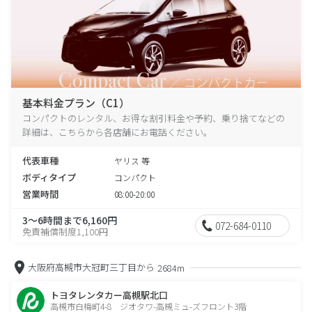
基本料金プラン（C1）
コンパクトのレンタル、お得な割引料金や予約、乗り捨てなどの
詳細は、こちらから各店舗にお電話ください。
代表車種
ヤリス 等
ボディタイプ
コンパクト
営業時間
08:00-20:00
3～6時間まで6,160円
072-684-0110
免責補償制度1,100円
大阪府高槻市大冠町三丁目から
2684m
トヨタレンタカー高槻駅北口
高槻市白梅町4-8 ジオタワ-高槻ミュ-ズフロント3階