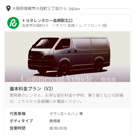
大阪府高槻市大冠町三丁目から
2684m
トヨタレンタカー高槻駅北口
高槻市白梅町4-8 ジオタワ-高槻ミュ-ズフロント3階
基本料金プラン（V2）
商用車のレンタル、お得な割引料金や予約、乗り捨てなどの詳細
は、こちらから各店舗にお電話ください。
代表車種
タウンエースバン 等
ボディタイプ
商用車
営業時間
08:00-20:00