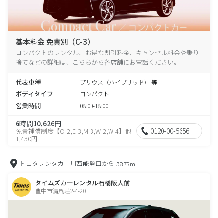
基本料金 免責別（C-3）
コンパクトのレンタル、お得な割引料金、キャンセル料金や乗り
捨てなどの詳細は、こちらから各店舗にお電話ください。
代表車種
プリウス（ハイブリッド） 等
ボディタイプ
コンパクト
営業時間
08:00-18:00
6時間10,626円
0120-00-5656
免責補償制度【O-2,C-3,M-3,W-2,W-4】他
1,430円
トヨタレンタカー川西能勢口から
3878m
タイムズカーレンタル石橋阪大前
豊中市清風荘2-4-20