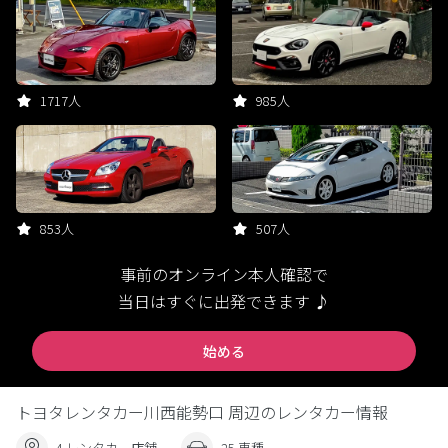
1717人
985人
853人
507人
事前のオンライン本人確認で
当日はすぐに出発できます ♪
始める
トヨタレンタカー川西能勢口 周辺のレンタカー情報
4 レンタカー店舗
25 車種