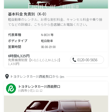
基本料金 免責別（K-0）
軽自動車のレンタル、お得な割引料金、キャンセル料金や乗り捨
てなどの詳細は、こちらから各店舗にお電話ください。
代表車種
N-BOX 等
ボディタイプ
軽自動車
営業時間
08:00-19:00
6時間6,325円
0120-00-5656
免責補償制度【K-0,C-1,C-2,M-2,S-2】
1,430円
トヨタレンタカー川西能勢口から
0m
トヨタレンタカー川西能勢口
川西市小花1-11-12