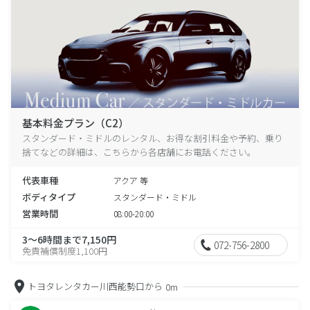
基本料金プラン（C2）
スタンダード・ミドルのレンタル、お得な割引料金や予約、乗り
捨てなどの詳細は、こちらから各店舗にお電話ください。
代表車種
アクア 等
ボディタイプ
スタンダード・ミドル
営業時間
08:00-20:00
3～6時間まで7,150円
072-756-2800
免責補償制度1,100円
トヨタレンタカー川西能勢口から
0m