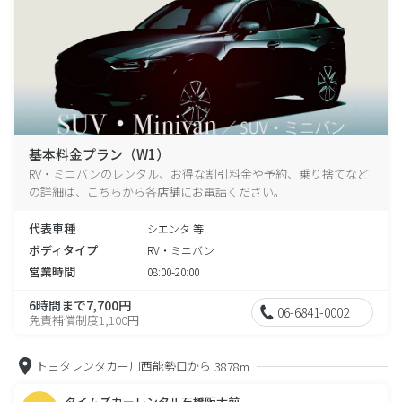
基本料金プラン（W1）
RV・ミニバンのレンタル、お得な割引料金や予約、乗り捨てなど
の詳細は、こちらから各店舗にお電話ください。
代表車種
シエンタ 等
ボディタイプ
RV・ミニバン
営業時間
08:00-20:00
6時間まで7,700円
06-6841-0002
免責補償制度1,100円
トヨタレンタカー川西能勢口から
3878m
タイムズカーレンタル石橋阪大前