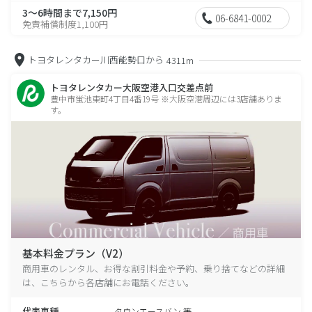
3～6時間まで7,150円
06-6841-0002
免責補償制度1,100円
トヨタレンタカー川西能勢口から
4311m
トヨタレンタカー大阪空港入口交差点前
豊中市蛍池東町4丁目4番19号 ※大阪空港周辺には3店舗ありま
す。
基本料金プラン（V2）
商用車のレンタル、お得な割引料金や予約、乗り捨てなどの詳細
は、こちらから各店舗にお電話ください。
代表車種
タウンエースバン 等