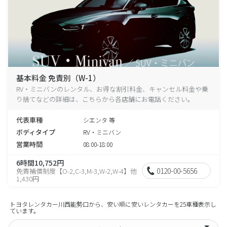
基本料金 免責別（W-1）
RV・ミニバンのレンタル、お得な割引料金、キャンセル料金や乗
り捨てなどの詳細は、こちらから各店舗にお電話ください。
代表車種
シエンタ 等
ボディタイプ
RV・ミニバン
営業時間
08:00-18:00
6時間10,752円
0120-00-5656
免責補償制度【O-2,C-3,M-3,W-2,W-4】他
1,430円
トヨタレンタカー川西能勢口から、安い順に安いレンタカーを25車種表示し
ています。