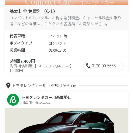
基本料金 免責別（C-1）
コンパクトのレンタル、お得な割引料金、キャンセル料金や乗り
捨てなどの詳細は、こちらから各店舗にお電話ください。
代表車種
フィット 等
ボディタイプ
コンパクト
営業時間
08:00-18:00
6時間7,463円
0120-00-5656
免責補償制度【K-0,C-1,C-2,M-2,S-2】
1,430円
トヨタレンタカー川西能勢口から
0m
トヨタレンタカー川西能勢口
川西市小花1-11-12