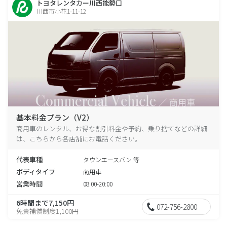
トヨタレンタカー川西能勢口
川西市小花1-11-12
基本料金プラン（V2）
商用車のレンタル、お得な割引料金や予約、乗り捨てなどの詳細
は、こちらから各店舗にお電話ください。
代表車種
タウンエースバン 等
ボディタイプ
商用車
営業時間
08:00-20:00
6時間まで7,150円
072-756-2800
免責補償制度1,100円