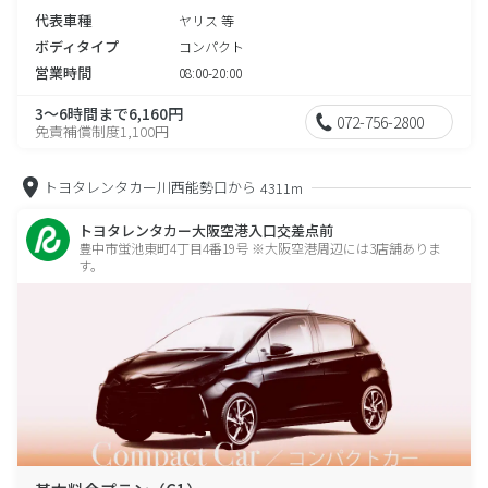
代表車種
ヤリス 等
ボディタイプ
コンパクト
営業時間
08:00-20:00
3～6時間まで6,160円
072-756-2800
免責補償制度1,100円
トヨタレンタカー川西能勢口から
4311m
トヨタレンタカー大阪空港入口交差点前
豊中市蛍池東町4丁目4番19号 ※大阪空港周辺には3店舗ありま
す。