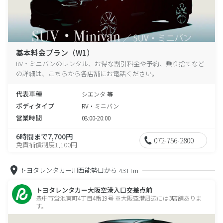
基本料金プラン（W1）
RV・ミニバンのレンタル、お得な割引料金や予約、乗り捨てなど
の詳細は、こちらから各店舗にお電話ください。
代表車種
シエンタ 等
ボディタイプ
RV・ミニバン
営業時間
08:00-20:00
6時間まで7,700円
072-756-2800
免責補償制度1,100円
トヨタレンタカー川西能勢口から
4311m
トヨタレンタカー大阪空港入口交差点前
豊中市蛍池東町4丁目4番19号 ※大阪空港周辺には3店舗ありま
す。