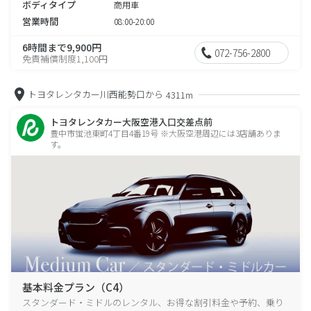
ボディタイプ
商用車
営業時間
08:00-20:00
6時間まで9,900円
072-756-2800
免責補償制度1,100円
トヨタレンタカー川西能勢口から
4311m
トヨタレンタカー大阪空港入口交差点前
豊中市蛍池東町4丁目4番19号 ※大阪空港周辺には3店舗ありま
す。
基本料金プラン（C4）
スタンダード・ミドルのレンタル、お得な割引料金や予約、乗り