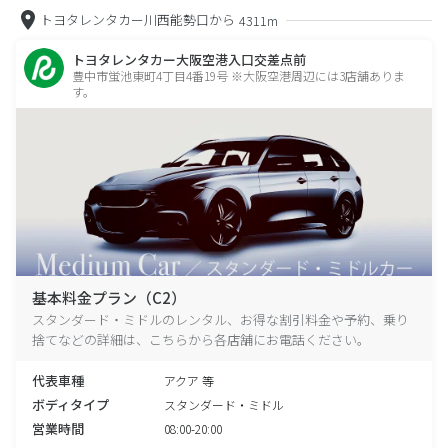
トヨタレンタカー川西能勢口から
4311m
トヨタレンタカー大阪空港入口交差点前
豊中市蛍池東町4丁目4番19号 ※大阪空港周辺には3店舗ありま
す。
基本料金プラン（C2）
スタンダード・ミドルのレンタル、お得な割引料金や予約、乗り
捨てなどの詳細は、こちらから各店舗にお電話ください。
代表車種
アクア 等
ボディタイプ
スタンダード・ミドル
営業時間
08:00-20:00