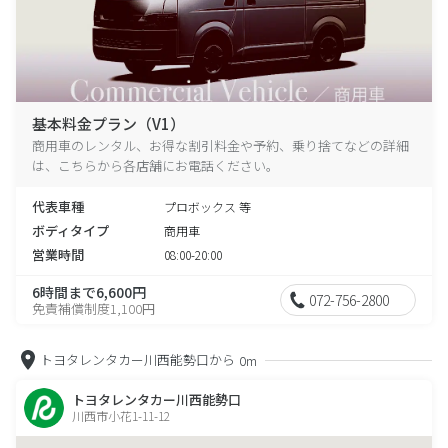
基本料金プラン（V1）
商用車のレンタル、お得な割引料金や予約、乗り捨てなどの詳細
は、こちらから各店舗にお電話ください。
代表車種
プロボックス 等
ボディタイプ
商用車
営業時間
08:00-20:00
6時間まで6,600円
072-756-2800
免責補償制度1,100円
トヨタレンタカー川西能勢口から
0m
トヨタレンタカー川西能勢口
川西市小花1-11-12