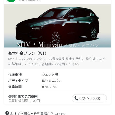
基本料金プラン（W1）
RV・ミニバンのレンタル、お得な割引料金や予約、乗り捨てなど
の詳細は、こちらから各店舗にお電話ください。
代表車種
シエンタ 等
ボディタイプ
RV・ミニバン
営業時間
08:00-20:00
6時間まで7,700円
072-730-0200
免責補償制度1,100円
みすず学園桜ヶ丘児童館から
2479m