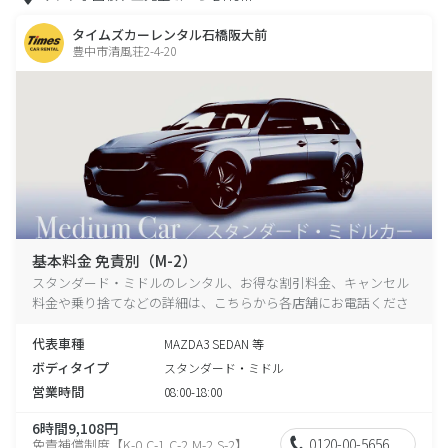
タイムズカーレンタル石橋阪大前
豊中市清風荘2-4-20
基本料金 免責別（M-2）
スタンダード・ミドルのレンタル、お得な割引料金、キャンセル
料金や乗り捨てなどの詳細は、こちらから各店舗にお電話くださ
い。
代表車種
MAZDA3 SEDAN 等
ボディタイプ
スタンダード・ミドル
営業時間
08:00-18:00
6時間9,108円
0120-00-5656
免責補償制度【K-0,C-1,C-2,M-2,S-2】