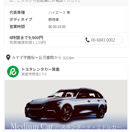
は、こちらから各店舗にお電話ください。
代表車種
ハイエース 等
ボディタイプ
商用車
営業時間
08:00-20:00
6時間まで9,900円
06-6841-0002
免責補償制度1,100円
みすず学園桜ヶ丘児童館から
3216m
トヨタレンタカー箕面
箕面市西宿1-5-6