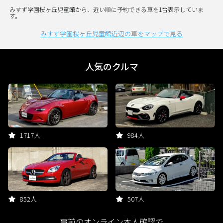
みすず学園桜ヶ丘児童館から、近い順に予約できる車を1台表示していま
す。
みすず学園桜ヶ丘児童館近辺の車をマップで見る
人気のクルマ
1717人
984人
852人
507人
事前のオンライン本人確認で