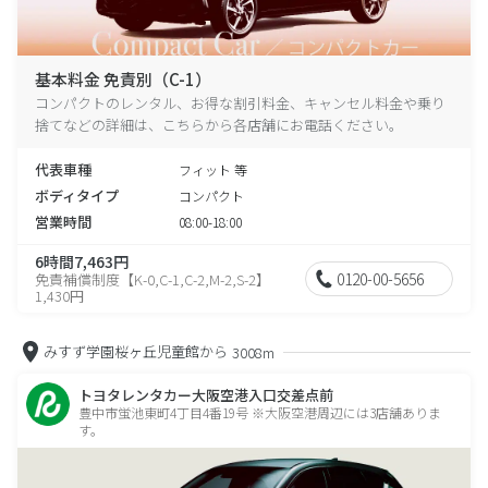
基本料金 免責別（C-1）
コンパクトのレンタル、お得な割引料金、キャンセル料金や乗り
捨てなどの詳細は、こちらから各店舗にお電話ください。
代表車種
フィット 等
ボディタイプ
コンパクト
営業時間
08:00-18:00
6時間7,463円
0120-00-5656
免責補償制度【K-0,C-1,C-2,M-2,S-2】
1,430円
みすず学園桜ヶ丘児童館から
3008m
トヨタレンタカー大阪空港入口交差点前
豊中市蛍池東町4丁目4番19号 ※大阪空港周辺には3店舗ありま
す。