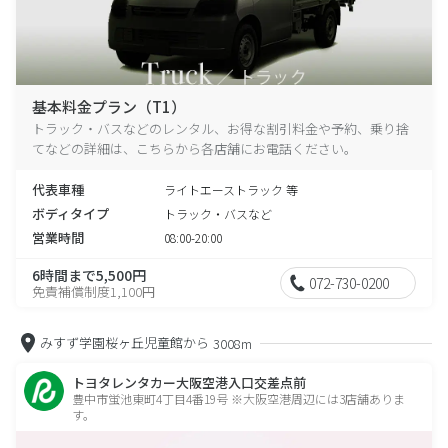
基本料金プラン（T1）
トラック・バスなどのレンタル、お得な割引料金や予約、乗り捨
てなどの詳細は、こちらから各店舗にお電話ください。
代表車種
ライトエーストラック 等
ボディタイプ
トラック・バスなど
営業時間
08:00-20:00
6時間まで5,500円
072-730-0200
免責補償制度1,100円
みすず学園桜ヶ丘児童館から
3008m
トヨタレンタカー大阪空港入口交差点前
豊中市蛍池東町4丁目4番19号 ※大阪空港周辺には3店舗ありま
す。