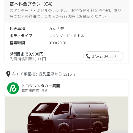
基本料金プラン（C4）
スタンダード・ミドルのレンタル、お得な割引料金や予約、乗り
捨てなどの詳細は、こちらから各店舗にお電話ください。
代表車種
カムリ 等
ボディタイプ
スタンダード・ミドル
営業時間
08:00-20:00
6時間まで9,900円
072-730-0200
免責補償制度1,100円
みすず学園桜ヶ丘児童館から
3216m
トヨタレンタカー箕面
箕面市西宿1-5-6