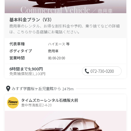
基本料金プラン（V3）
商用車のレンタル、お得な割引料金や予約、乗り捨てなどの詳細
は、こちらから各店舗にお電話ください。
代表車種
ハイエース 等
ボディタイプ
商用車
営業時間
08:00-20:00
6時間まで9,900円
072-730-0200
免責補償制度1,100円
みすず学園桜ヶ丘児童館から
2479m
タイムズカーレンタル石橋阪大前
豊中市清風荘2-4-20