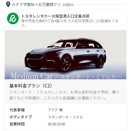
みすず学園桜ヶ丘児童館から
3008m
トヨタレンタカー大阪空港入口交差点前
豊中市蛍池東町4丁目4番19号 ※大阪空港周辺には3店舗ありま
す。
基本料金プラン（C2）
スタンダード・ミドルのレンタル、お得な割引料金や予約、乗り
捨てなどの詳細は、こちらから各店舗にお電話ください。
代表車種
アクア 等
ボディタイプ
スタンダード・ミドル
営業時間
08:00-20:00