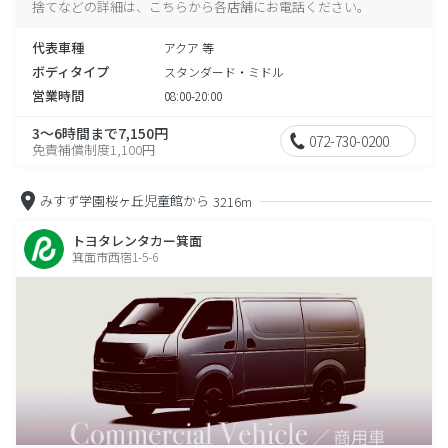
捨てなどの詳細は、こちらから各店舗にお電話ください。
代表車種
アクア 等
ボディタイプ
スタンダード・ミドル
営業時間
08:00-20:00
3～6時間まで7,150円
072-730-0200
免責補償制度1,100円
みすず学園桜ヶ丘児童館から
3216m
トヨタレンタカー箕面
箕面市西宿1-5-6