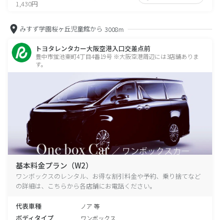
1,430円
みすず学園桜ヶ丘児童館から
3008m
トヨタレンタカー大阪空港入口交差点前
豊中市蛍池東町4丁目4番19号 ※大阪空港周辺には3店舗ありま
す。
基本料金プラン（W2）
ワンボックスのレンタル、お得な割引料金や予約、乗り捨てなど
の詳細は、こちらから各店舗にお電話ください。
代表車種
ノア 等
ボディタイプ
ワンボックス