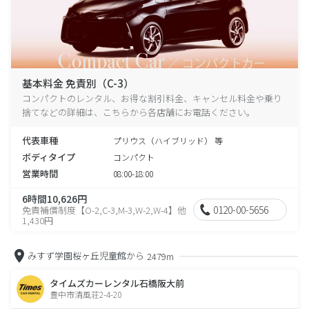
基本料金 免責別（C-3）
コンパクトのレンタル、お得な割引料金、キャンセル料金や乗り
捨てなどの詳細は、こちらから各店舗にお電話ください。
代表車種
プリウス（ハイブリッド） 等
ボディタイプ
コンパクト
営業時間
08:00-18:00
6時間10,626円
0120-00-5656
免責補償制度【O-2,C-3,M-3,W-2,W-4】他
1,430円
みすず学園桜ヶ丘児童館から
2479m
タイムズカーレンタル石橋阪大前
豊中市清風荘2-4-20