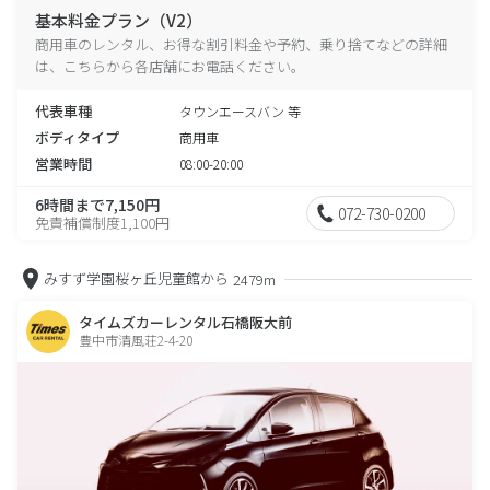
基本料金プラン（V2）
商用車のレンタル、お得な割引料金や予約、乗り捨てなどの詳細
は、こちらから各店舗にお電話ください。
代表車種
タウンエースバン 等
ボディタイプ
商用車
営業時間
08:00-20:00
6時間まで7,150円
072-730-0200
免責補償制度1,100円
みすず学園桜ヶ丘児童館から
2479m
タイムズカーレンタル石橋阪大前
豊中市清風荘2-4-20