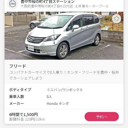
豊中市桜の町4丁目ステーション
大阪府豊中市桜の町4丁目4-22付近  土井東モータープール
フリード
コンパクトカーサイズで8人乗り！ホンダ・フリードを豊中・桜井
でカーシェアしよう
ボディタイプ
ミニバン/ワンボックス
乗車人数
8人
メーカー
Honda ホンダ
6時間で1,500円
予約へ
距離料金 220円/10km