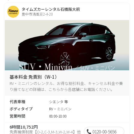
タイムズカーレンタル石橋阪大前
豊中市清風荘2-4-20
基本料金 免責別（W-1）
RV・ミニバンのレンタル、お得な割引料金、キャンセル料金や乗
り捨てなどの詳細は、こちらから各店舗にお電話ください。
代表車種
シエンタ 等
ボディタイプ
RV・ミニバン
営業時間
08:00-18:00
6時間10,752円
0120-00-5656
免責補償制度【O-2,C-3,M-3,W-2,W-4】他