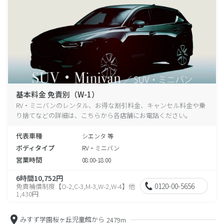
基本料金 免責別（W-1）
RV・ミニバンのレンタル、お得な割引料金、キャンセル料金や乗
り捨てなどの詳細は、こちらから各店舗にお電話ください。
代表車種
シエンタ 等
ボディタイプ
RV・ミニバン
営業時間
08:00-18:00
6時間10,752円
0120-00-5656
免責補償制度【O-2,C-3,M-3,W-2,W-4】他
1,430円
みすず学園桜ヶ丘児童館から
2479m