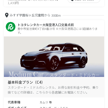
1,430円
みすず学園桜ヶ丘児童館から
3008m
トヨタレンタカー大阪空港入口交差点前
豊中市蛍池東町4丁目4番19号 ※大阪空港周辺には3店舗ありま
す。
基本料金プラン（C4）
スタンダード・ミドルのレンタル、お得な割引料金や予約、乗り
捨てなどの詳細は、こちらから各店舗にお電話ください。
代表車種
カムリ 等
ボディタイプ
スタンダード・ミドル