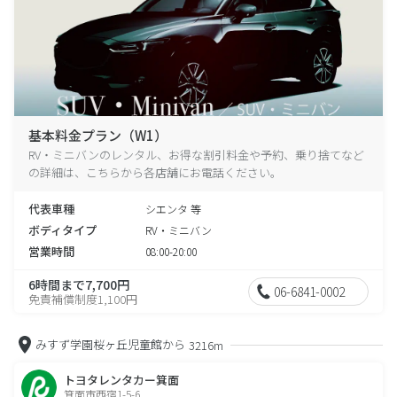
基本料金プラン（W1）
RV・ミニバンのレンタル、お得な割引料金や予約、乗り捨てなど
の詳細は、こちらから各店舗にお電話ください。
代表車種
シエンタ 等
ボディタイプ
RV・ミニバン
営業時間
08:00-20:00
6時間まで7,700円
06-6841-0002
免責補償制度1,100円
みすず学園桜ヶ丘児童館から
3216m
トヨタレンタカー箕面
箕面市西宿1-5-6