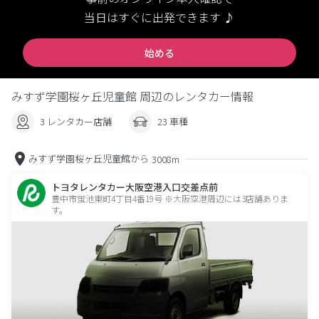
当日はすぐに出発できます ♪
始める
みすず学園桜ヶ丘児童館 周辺のレンタカー情報
3 レンタカー店舗
23 車種
みすず学園桜ヶ丘児童館から
3008m
トヨタレンタカー大阪空港入口交差点前
豊中市蛍池東町4丁目4番19号 ※大阪空港周辺には3店舗ありま
す。