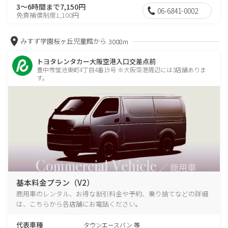
3～6時間まで7,150円
06-6841-0002
免責補償制度1,100円
みすず学園桜ヶ丘児童館から
3008m
トヨタレンタカー大阪空港入口交差点前
豊中市蛍池東町4丁目4番19号 ※大阪空港周辺には3店舗ありま
す。
基本料金プラン（V2）
商用車のレンタル、お得な割引料金や予約、乗り捨てなどの詳細
は、こちらから各店舗にお電話ください。
代表車種
タウンエースバン 等