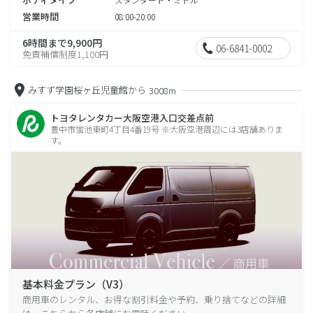
営業時間
08:00-20:00
6時間まで9,900円
06-6841-0002
免責補償制度1,100円
みすず学園桜ヶ丘児童館から
3008m
トヨタレンタカー大阪空港入口交差点前
豊中市蛍池東町4丁目4番19号 ※大阪空港周辺には3店舗ありま
す。
基本料金プラン（V3）
商用車のレンタル、お得な割引料金や予約、乗り捨てなどの詳細