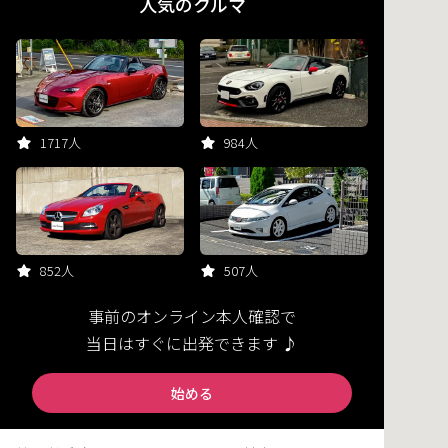
人気のクルマ
1717人
984人
852人
507人
事前のオンライン本人確認で
当日はすぐに出発できます ♪
始める