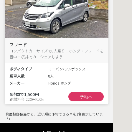
フリード
コンパクトカーサイズで8人乗り！ホンダ・フリードを
豊中・桜井でカーシェアしよう
ボディタイプ
ミニバン/ワンボックス
乗車人数
8人
メーカー
Honda ホンダ
6時間で1,500円
予約へ
距離料金 220円/10km
箕面桜郵便局から、近い順に予約できる車を1台表示していま
す。