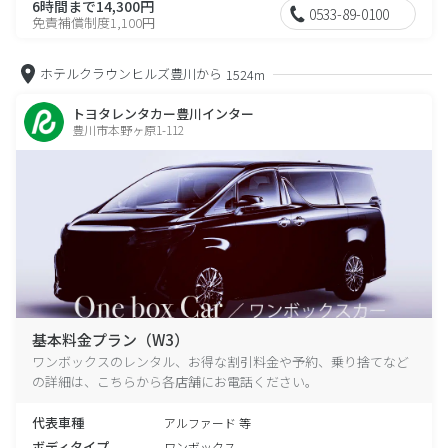
6時間まで14,300円
0533-89-0100
免責補償制度1,100円
ホテルクラウンヒルズ豊川から
1524m
トヨタレンタカー豊川インター
豊川市本野ヶ原1-112
基本料金プラン（W3）
ワンボックスのレンタル、お得な割引料金や予約、乗り捨てなど
の詳細は、こちらから各店舗にお電話ください。
代表車種
アルファード 等
ボディタイプ
ワンボックス