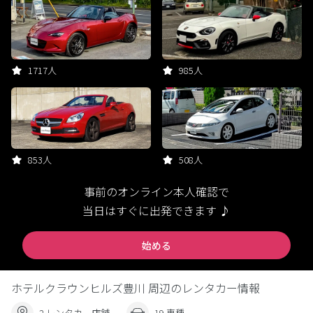
1717人
985人
853人
508人
事前のオンライン本人確認で
当日はすぐに出発できます ♪
始める
ホテルクラウンヒルズ豊川 周辺のレンタカー情報
2 レンタカー店舗
19 車種