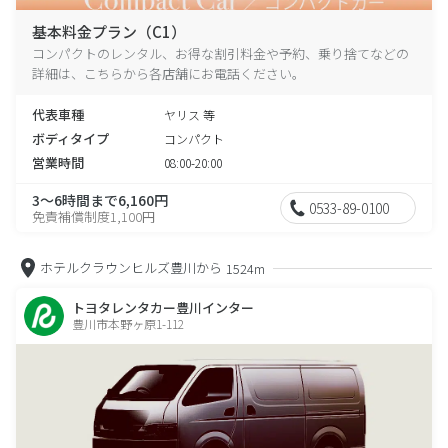
基本料金プラン（C1）
コンパクトのレンタル、お得な割引料金や予約、乗り捨てなどの
詳細は、こちらから各店舗にお電話ください。
代表車種
ヤリス 等
ボディタイプ
コンパクト
営業時間
08:00-20:00
3～6時間まで6,160円
0533-89-0100
免責補償制度1,100円
ホテルクラウンヒルズ豊川から
1524m
トヨタレンタカー豊川インター
豊川市本野ヶ原1-112