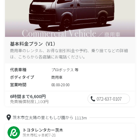
基本料金プラン（V1）
商用車のレンタル、お得な割引料金や予約、乗り捨てなどの詳細
は、こちらから各店舗にお電話ください。
代表車種
プロボックス 等
ボディタイプ
商用車
営業時間
08:00-20:00
6時間まで6,600円
072-637-0107
免責補償制度1,100円
茨木市立太陽の里ともしび園から
1113m
トヨタレンタカー茨木
茨木市松ヶ本町7-28