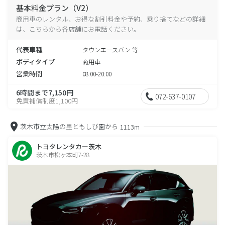
基本料金プラン（V2）
商用車のレンタル、お得な割引料金や予約、乗り捨てなどの詳細
は、こちらから各店舗にお電話ください。
代表車種
タウンエースバン 等
ボディタイプ
商用車
営業時間
08:00-20:00
6時間まで7,150円
072-637-0107
免責補償制度1,100円
茨木市立太陽の里ともしび園から
1113m
トヨタレンタカー茨木
茨木市松ヶ本町7-28