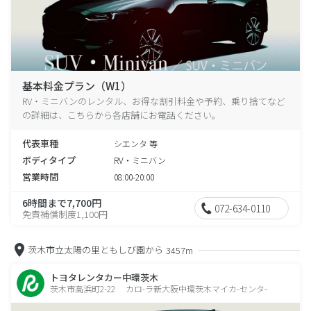
基本料金プラン（W1）
RV・ミニバンのレンタル、お得な割引料金や予約、乗り捨てなど
の詳細は、こちらから各店舗にお電話ください。
代表車種
シエンタ 等
ボディタイプ
RV・ミニバン
営業時間
08:00-20:00
6時間まで7,700円
072-634-0110
免責補償制度1,100円
茨木市立太陽の里ともしび園から
3457m
トヨタレンタカー中環茨木
茨木市高浜町2-22 カロ-ラ新大阪中環茨木マイカ-センタ-