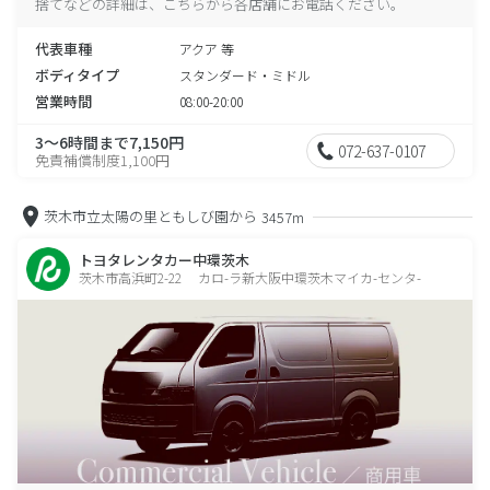
捨てなどの詳細は、こちらから各店舗にお電話ください。
代表車種
アクア 等
ボディタイプ
スタンダード・ミドル
営業時間
08:00-20:00
3～6時間まで7,150円
072-637-0107
免責補償制度1,100円
茨木市立太陽の里ともしび園から
3457m
トヨタレンタカー中環茨木
茨木市高浜町2-22 カロ-ラ新大阪中環茨木マイカ-センタ-