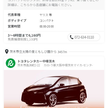
詳細は、こちらから各店舗にお電話ください。
代表車種
ヤリス 等
ボディタイプ
コンパクト
営業時間
08:00-20:00
3～6時間まで6,160円
072-634-0110
免責補償制度1,100円
茨木市立太陽の里ともしび園から
3457m
トヨタレンタカー中環茨木
茨木市高浜町2-22 カロ-ラ新大阪中環茨木マイカ-センタ-