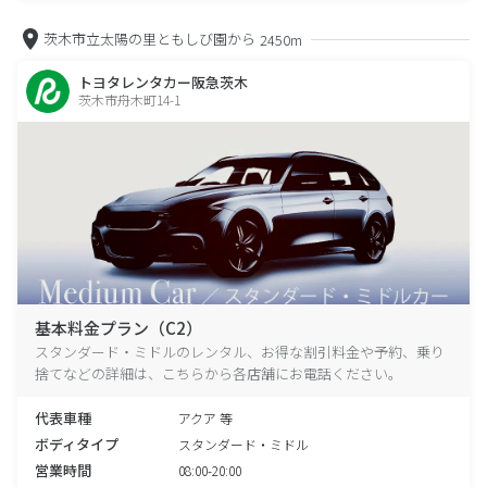
茨木市立太陽の里ともしび園から
2450m
トヨタレンタカー阪急茨木
茨木市舟木町14-1
基本料金プラン（C2）
スタンダード・ミドルのレンタル、お得な割引料金や予約、乗り
捨てなどの詳細は、こちらから各店舗にお電話ください。
代表車種
アクア 等
ボディタイプ
スタンダード・ミドル
営業時間
08:00-20:00