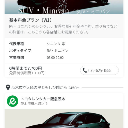
基本料金プラン（W1）
RV・ミニバンのレンタル、お得な割引料金や予約、乗り捨てなど
の詳細は、こちらから各店舗にお電話ください。
代表車種
シエンタ 等
ボディタイプ
RV・ミニバン
営業時間
08:00-20:00
6時間まで7,700円
072-625-1555
免責補償制度1,100円
茨木市立太陽の里ともしび園から
2450m
トヨタレンタカー阪急茨木
茨木市舟木町14-1