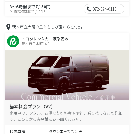
3～6時間まで7,150円
072-634-0110
免責補償制度1,100円
茨木市立太陽の里ともしび園から
2450m
トヨタレンタカー阪急茨木
茨木市舟木町14-1
基本料金プラン（V2）
商用車のレンタル、お得な割引料金や予約、乗り捨てなどの詳細
は、こちらから各店舗にお電話ください。
代表車種
タウンエースバン 等