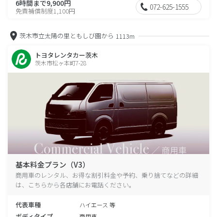
6時間まで9,900円
072-625-1555
免責補償制度1,100円
茨木市立太陽の里ともしび園から
1113m
トヨタレンタカー茨木
茨木市松ヶ本町7-28
基本料金プラン（V3）
商用車のレンタル、お得な割引料金や予約、乗り捨てなどの詳細
は、こちらから各店舗にお電話ください。
代表車種
ハイエース 等
ボディタイプ
商用車