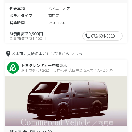
代表車種
ハイエース 等
ボディタイプ
商用車
営業時間
08:00-20:00
6時間まで9,900円
072-634-0110
免責補償制度1,100円
茨木市立太陽の里ともしび園から
3457m
トヨタレンタカー中環茨木
茨木市高浜町2-22 カロ-ラ新大阪中環茨木マイカ-センタ-
基本料金プラン（V3）