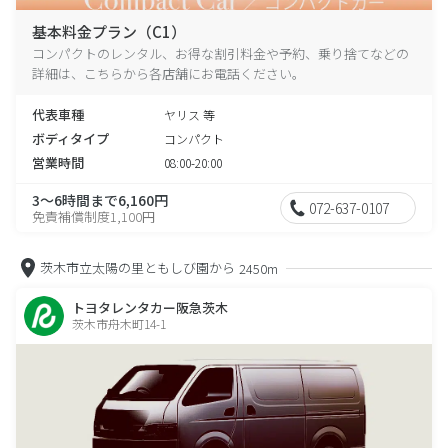
基本料金プラン（C1）
コンパクトのレンタル、お得な割引料金や予約、乗り捨てなどの
詳細は、こちらから各店舗にお電話ください。
代表車種
ヤリス 等
ボディタイプ
コンパクト
営業時間
08:00-20:00
3～6時間まで6,160円
072-637-0107
免責補償制度1,100円
茨木市立太陽の里ともしび園から
2450m
トヨタレンタカー阪急茨木
茨木市舟木町14-1