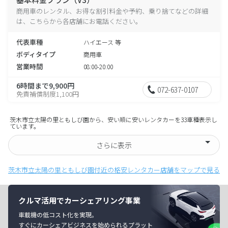
商用車のレンタル、お得な割引料金や予約、乗り捨てなどの詳細
は、こちらから各店舗にお電話ください。
代表車種
ハイエース 等
ボディタイプ
商用車
営業時間
08:00-20:00
6時間まで9,900円
072-637-0107
免責補償制度1,100円
茨木市立太陽の里ともしび園から、安い順に安いレンタカーを33車種表示し
ています。
さらに表示
茨木市立太陽の里ともしび園付近の格安レンタカー店舗をマップで見る
クルマ活用でカーシェアリング事業
車載機の低コスト化を実現。
すぐにカーシェアビジネスを始められるプラット