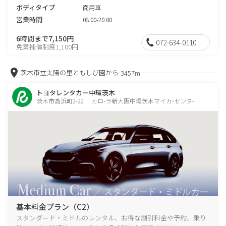
ボディタイプ
商用車
営業時間
08:00-20:00
6時間まで7,150円
072-634-0110
免責補償制度1,100円
茨木市立太陽の里ともしび園から
3457m
トヨタレンタカー中環茨木
茨木市高浜町2-22 カロ-ラ新大阪中環茨木マイカ-センタ-
基本料金プラン（C2）
スタンダード・ミドルのレンタル、お得な割引料金や予約、乗り