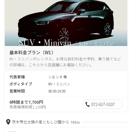
基本料金プラン（W1）
RV・ミニバンのレンタル、お得な割引料金や予約、乗り捨てなど
の詳細は、こちらから各店舗にお電話ください。
代表車種
シエンタ 等
ボディタイプ
RV・ミニバン
営業時間
08:00-20:00
6時間まで7,700円
072-637-0107
免責補償制度1,100円
茨木市立太陽の里ともしび園から
745m