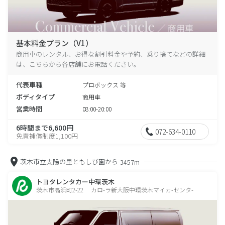
基本料金プラン（V1）
商用車のレンタル、お得な割引料金や予約、乗り捨てなどの詳細
は、こちらから各店舗にお電話ください。
代表車種
プロボックス 等
ボディタイプ
商用車
営業時間
08:00-20:00
6時間まで6,600円
072-634-0110
免責補償制度1,100円
茨木市立太陽の里ともしび園から
3457m
トヨタレンタカー中環茨木
茨木市高浜町2-22 カロ-ラ新大阪中環茨木マイカ-センタ-