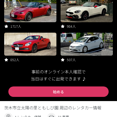
1717人
984人
852人
507人
事前のオンライン本人確認で
当日はすぐに出発できます ♪
始める
茨木市立太陽の里ともしび園 周辺のレンタカー情報
4 レンタカー店舗
33 車種