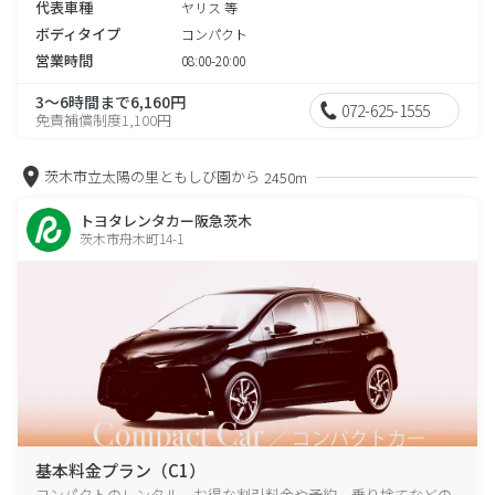
代表車種
ヤリス 等
ボディタイプ
コンパクト
営業時間
08:00-20:00
3～6時間まで6,160円
072-625-1555
免責補償制度1,100円
茨木市立太陽の里ともしび園から
2450m
トヨタレンタカー阪急茨木
茨木市舟木町14-1
基本料金プラン（C1）
コンパクトのレンタル、お得な割引料金や予約、乗り捨てなどの