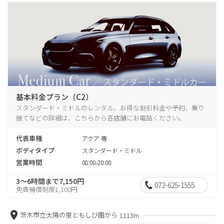
基本料金プラン（C2）
スタンダード・ミドルのレンタル、お得な割引料金や予約、乗り
捨てなどの詳細は、こちらから各店舗にお電話ください。
代表車種
アクア 等
ボディタイプ
スタンダード・ミドル
営業時間
08:00-20:00
3～6時間まで7,150円
072-625-1555
免責補償制度1,100円
茨木市立太陽の里ともしび園から
1113m