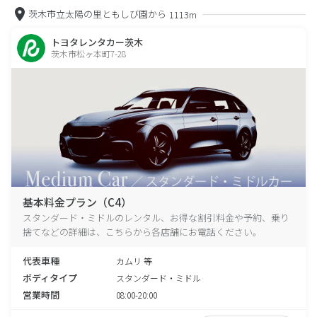
茨木市立太陽の里ともしび園から
1113m
トヨタレンタカー茨木
茨木市松ヶ本町7-28
基本料金プラン（C4）
スタンダード・ミドルのレンタル、お得な割引料金や予約、乗り
捨てなどの詳細は、こちらから各店舗にお電話ください。
代表車種
カムリ 等
ボディタイプ
スタンダード・ミドル
営業時間
08:00-20:00