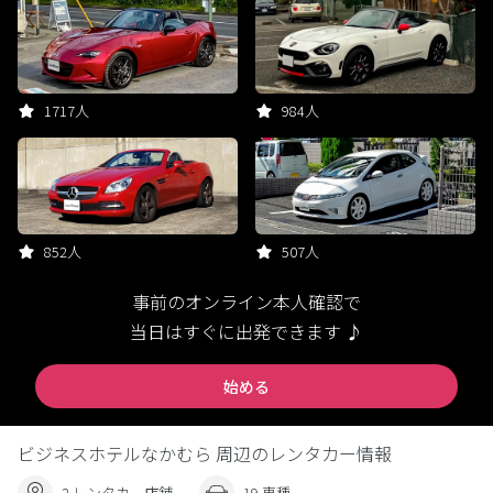
1717人
984人
852人
507人
事前のオンライン本人確認で
当日はすぐに出発できます ♪
始める
ビジネスホテルなかむら 周辺のレンタカー情報
2 レンタカー店舗
19 車種