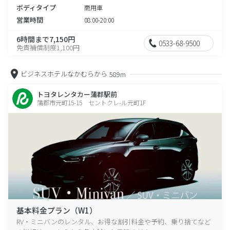
ボディタイプ
商用車
営業時間
08:00-20:00
6時間まで7,150円
0533-68-9500
免責補償制度1,100円
ビジネスホテルなかむらから
589m
トヨタレンタカー蒲郡駅前
蒲郡市元町15-15 セントクレ-ル元町1F
基本料金プラン（W1）
RV・ミニバンのレンタル、お得な割引料金や予約、乗り捨てなど