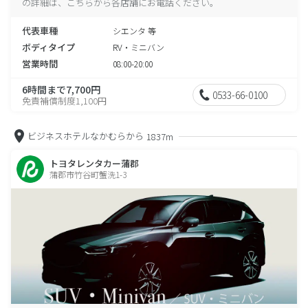
の詳細は、こちらから各店舗にお電話ください。
代表車種
シエンタ 等
ボディタイプ
RV・ミニバン
営業時間
08:00-20:00
6時間まで7,700円
0533-66-0100
免責補償制度1,100円
ビジネスホテルなかむらから
1837m
トヨタレンタカー蒲郡
蒲郡市竹谷町蟹洗1-3