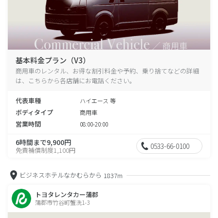
基本料金プラン（V3）
商用車のレンタル、お得な割引料金や予約、乗り捨てなどの詳細
は、こちらから各店舗にお電話ください。
代表車種
ハイエース 等
ボディタイプ
商用車
営業時間
08:00-20:00
6時間まで9,900円
0533-66-0100
免責補償制度1,100円
ビジネスホテルなかむらから
1837m
トヨタレンタカー蒲郡
蒲郡市竹谷町蟹洗1-3