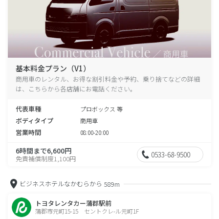
基本料金プラン（V1）
商用車のレンタル、お得な割引料金や予約、乗り捨てなどの詳細
は、こちらから各店舗にお電話ください。
代表車種
プロボックス 等
ボディタイプ
商用車
営業時間
08:00-20:00
6時間まで6,600円
0533-68-9500
免責補償制度1,100円
ビジネスホテルなかむらから
589m
トヨタレンタカー蒲郡駅前
蒲郡市元町15-15 セントクレ-ル元町1F