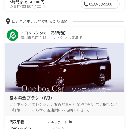
6時間まで14,300円
0533-68-9500
免責補償制度1,100円
ビジネスホテルなかむらから
589m
トヨタレンタカー蒲郡駅前
蒲郡市元町15-15 セントクレ-ル元町1F
基本料金プラン（W3）
ワンボックスのレンタル、お得な割引料金や予約、乗り捨てなど
の詳細は、こちらから各店舗にお電話ください。
代表車種
アルファード 等
ボディタイプ
ワンボックス