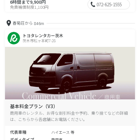
6時間まで9,900円
072-625-1555
免責補償制度1,100円
春菊荘から
846m
トヨタレンタカー茨木
茨木市松ヶ本町7-28
基本料金プラン（V3）
商用車のレンタル、お得な割引料金や予約、乗り捨てなどの詳細
は、こちらから各店舗にお電話ください。
代表車種
ハイエース 等
ボディタイプ
商用車