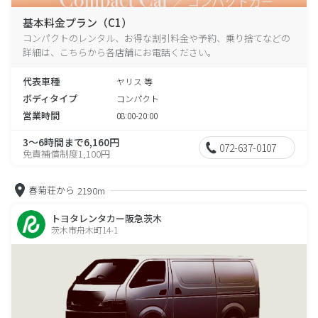
基本料金プラン（C1）
コンパクトのレンタル、お得な割引料金や予約、乗り捨てなどの
詳細は、こちらから各店舗にお電話ください。
代表車種
ヤリス 等
ボディタイプ
コンパクト
営業時間
08:00-20:00
3～6時間まで6,160円
072-637-0107
免責補償制度1,100円
春菊荘から
2190m
トヨタレンタカー阪急茨木
茨木市舟木町14-1