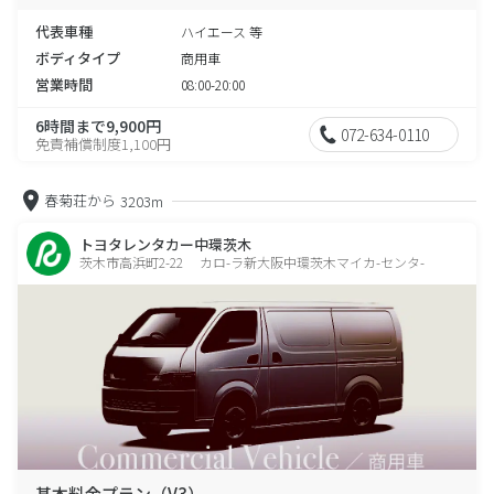
代表車種
ハイエース 等
ボディタイプ
商用車
営業時間
08:00-20:00
6時間まで9,900円
072-634-0110
免責補償制度1,100円
春菊荘から
3203m
トヨタレンタカー中環茨木
茨木市高浜町2-22 カロ-ラ新大阪中環茨木マイカ-センタ-
基本料金プラン（V3）