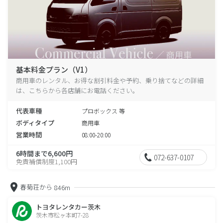
基本料金プラン（V1）
商用車のレンタル、お得な割引料金や予約、乗り捨てなどの詳細
は、こちらから各店舗にお電話ください。
代表車種
プロボックス 等
ボディタイプ
商用車
営業時間
08:00-20:00
6時間まで6,600円
072-637-0107
免責補償制度1,100円
春菊荘から
846m
トヨタレンタカー茨木
茨木市松ヶ本町7-28