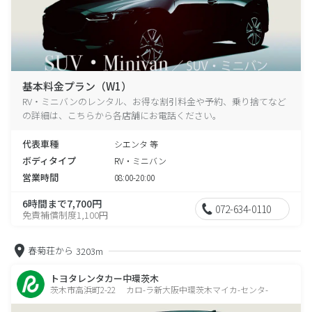
基本料金プラン（W1）
RV・ミニバンのレンタル、お得な割引料金や予約、乗り捨てなど
の詳細は、こちらから各店舗にお電話ください。
代表車種
シエンタ 等
ボディタイプ
RV・ミニバン
営業時間
08:00-20:00
6時間まで7,700円
072-634-0110
免責補償制度1,100円
春菊荘から
3203m
トヨタレンタカー中環茨木
茨木市高浜町2-22 カロ-ラ新大阪中環茨木マイカ-センタ-