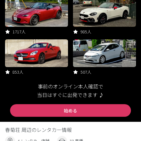
1717人
985人
853人
507人
事前のオンライン本人確認で
当日はすぐに出発できます ♪
始める
春菊荘 周辺のレンタカー情報
4 レンタカー店舗
33 車種