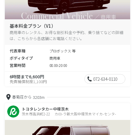
基本料金プラン（V1）
商用車のレンタル、お得な割引料金や予約、乗り捨てなどの詳細
は、こちらから各店舗にお電話ください。
代表車種
プロボックス 等
ボディタイプ
商用車
営業時間
08:00-20:00
6時間まで6,600円
072-634-0110
免責補償制度1,100円
春菊荘から
3203m
トヨタレンタカー中環茨木
茨木市高浜町2-22 カロ-ラ新大阪中環茨木マイカ-センタ-