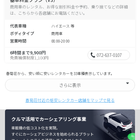
商用車のレンタル、お得な割引料金や予約、乗り捨てなどの詳細
は、こちらから各店舗にお電話ください。
代表車種
ハイエース 等
ボディタイプ
商用車
営業時間
08:00-20:00
6時間まで9,900円
072-637-0107
免責補償制度1,100円
春菊荘から、安い順に安いレンタカーを33車種表示しています。
さらに表示
春菊荘付近の格安レンタカー店舗をマップで見る
クルマ活用でカーシェアリング事業
車載機の低コスト化を実現。
すぐにカーシェアビジネスを始められるプラット