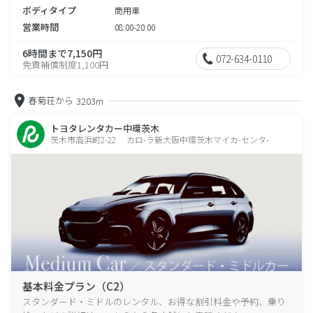
ボディタイプ
商用車
営業時間
08:00-20:00
6時間まで7,150円
072-634-0110
免責補償制度1,100円
春菊荘から
3203m
トヨタレンタカー中環茨木
茨木市高浜町2-22 カロ-ラ新大阪中環茨木マイカ-センタ-
基本料金プラン（C2）
スタンダード・ミドルのレンタル、お得な割引料金や予約、乗り