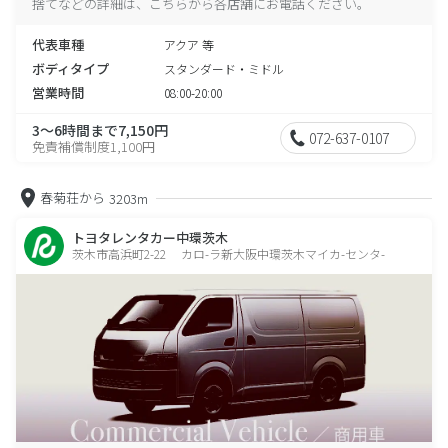
捨てなどの詳細は、こちらから各店舗にお電話ください。
代表車種
アクア 等
ボディタイプ
スタンダード・ミドル
営業時間
08:00-20:00
3～6時間まで7,150円
072-637-0107
免責補償制度1,100円
春菊荘から
3203m
トヨタレンタカー中環茨木
茨木市高浜町2-22 カロ-ラ新大阪中環茨木マイカ-センタ-