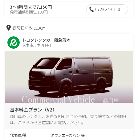
3～6時間まで7,150円
072-634-0110
免責補償制度1,100円
春菊荘から
2190m
トヨタレンタカー阪急茨木
茨木市舟木町14-1
基本料金プラン（V2）
商用車のレンタル、お得な割引料金や予約、乗り捨てなどの詳細
は、こちらから各店舗にお電話ください。
代表車種
タウンエースバン 等