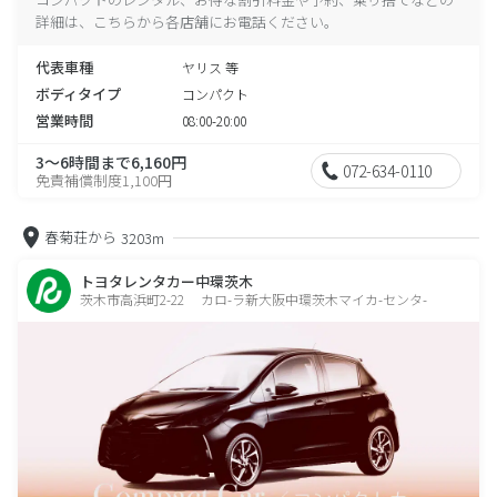
詳細は、こちらから各店舗にお電話ください。
代表車種
ヤリス 等
ボディタイプ
コンパクト
営業時間
08:00-20:00
3～6時間まで6,160円
072-634-0110
免責補償制度1,100円
春菊荘から
3203m
トヨタレンタカー中環茨木
茨木市高浜町2-22 カロ-ラ新大阪中環茨木マイカ-センタ-