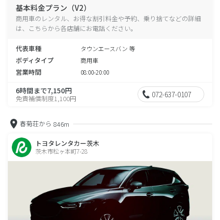
基本料金プラン（V2）
商用車のレンタル、お得な割引料金や予約、乗り捨てなどの詳細
は、こちらから各店舗にお電話ください。
代表車種
タウンエースバン 等
ボディタイプ
商用車
営業時間
08:00-20:00
6時間まで7,150円
072-637-0107
免責補償制度1,100円
春菊荘から
846m
トヨタレンタカー茨木
茨木市松ヶ本町7-28