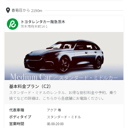
春菊荘から
2190m
トヨタレンタカー阪急茨木
茨木市舟木町14-1
基本料金プラン（C2）
スタンダード・ミドルのレンタル、お得な割引料金や予約、乗り
捨てなどの詳細は、こちらから各店舗にお電話ください。
代表車種
アクア 等
ボディタイプ
スタンダード・ミドル
営業時間
08:00-20:00