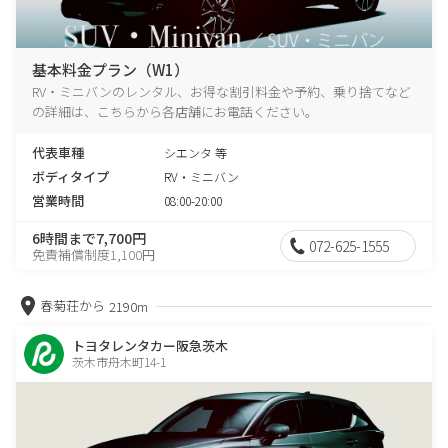
基本料金プラン（W1）
RV・ミニバンのレンタル、お得な割引料金や予約、乗り捨てなど
の詳細は、こちらから各店舗にお電話ください。
代表車種
シエンタ 等
ボディタイプ
RV・ミニバン
営業時間
08:00-20:00
6時間まで7,700円
072-625-1555
免責補償制度1,100円
春菊荘から
2190m
トヨタレンタカー阪急茨木
茨木市舟木町14-1