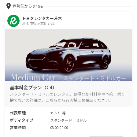
春菊荘から
846m
トヨタレンタカー茨木
茨木市松ヶ本町7-28
基本料金プラン（C4）
スタンダード・ミドルのレンタル、お得な割引料金や予約、乗り
捨てなどの詳細は、こちらから各店舗にお電話ください。
代表車種
カムリ 等
ボディタイプ
スタンダード・ミドル
営業時間
08:00-20:00