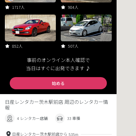
1717人
984人
852人
507人
事前のオンライン本人確認で
当日はすぐに出発できます ♪
始める
日産レンタカー茨木駅前店 周辺のレンタカー情
報
4 レンタカー店舗
33 車種
日産レンタカー茨木駅前店から
535m