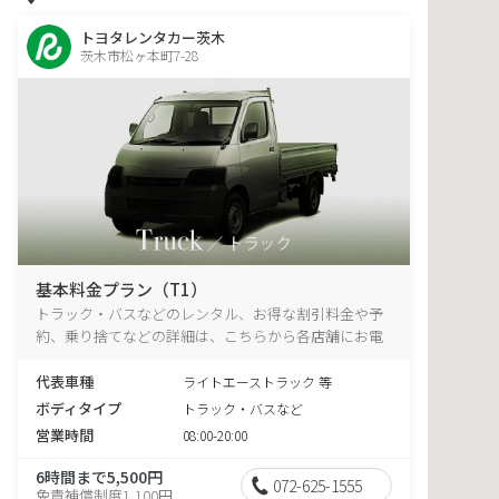
トヨタレンタカー茨木
茨木市松ヶ本町7-28
基本料金プラン（T1）
トラック・バスなどのレンタル、お得な割引料金や予
約、乗り捨てなどの詳細は、こちらから各店舗にお電
話ください。
代表車種
ライトエーストラック 等
ボディタイプ
トラック・バスなど
営業時間
08:00-20:00
6時間まで5,500円
072-625-1555
免責補償制度1,100円