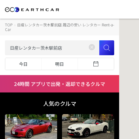
TOP
›
日産レンタカー茨木駅前店 周辺の安い レンタカー Rent-a-
Car
今日
明日
24時間 アプリで出発・返却できるクルマ
人気のクルマ