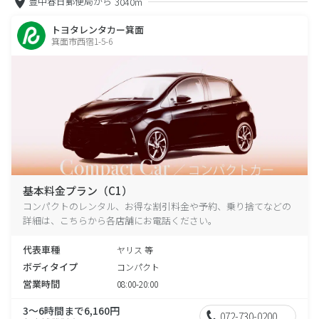
豊中春日郵便局から
3040m
トヨタレンタカー箕面
箕面市西宿1-5-6
基本料金プラン（C1）
コンパクトのレンタル、お得な割引料金や予約、乗り捨てなどの
詳細は、こちらから各店舗にお電話ください。
代表車種
ヤリス 等
ボディタイプ
コンパクト
営業時間
08:00-20:00
3～6時間まで6,160円
072-730-0200