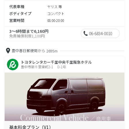
代表車種
ヤリス 等
ボディタイプ
コンパクト
営業時間
08:00-20:00
3～6時間まで6,160円
06-6834-0010
免責補償制度1,100円
豊中春日郵便局から
2695m
トヨタレンタカー千里中央千里阪急ホテル
豊中市新千里東町2-1 D-1号
基本料金プラン（V1）