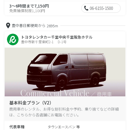
3～6時間まで7,150円
06-6155-1500
免責補償制度1,100円
豊中春日郵便局から
2695m
トヨタレンタカー千里中央千里阪急ホテル
豊中市新千里東町2-1 D-1号
基本料金プラン（V2）
商用車のレンタル、お得な割引料金や予約、乗り捨てなどの詳細
は、こちらから各店舗にお電話ください。
代表車種
タウンエースバン 等