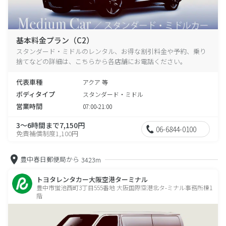
基本料金プラン（C2）
スタンダード・ミドルのレンタル、お得な割引料金や予約、乗り
捨てなどの詳細は、こちらから各店舗にお電話ください。
代表車種
アクア 等
ボディタイプ
スタンダード・ミドル
営業時間
07:00-21:00
3～6時間まで7,150円
06-6844-0100
免責補償制度1,100円
豊中春日郵便局から
3423m
トヨタレンタカー大阪空港ターミナル
豊中市蛍池西町3丁目555番地 大阪国際空港北タ-ミナル事務所棟1
階