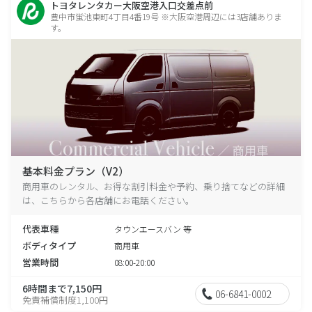
トヨタレンタカー大阪空港入口交差点前
豊中市蛍池東町4丁目4番19号 ※大阪空港周辺には3店舗ありま
す。
基本料金プラン（V2）
商用車のレンタル、お得な割引料金や予約、乗り捨てなどの詳細
は、こちらから各店舗にお電話ください。
代表車種
タウンエースバン 等
ボディタイプ
商用車
営業時間
08:00-20:00
6時間まで7,150円
06-6841-0002
免責補償制度1,100円