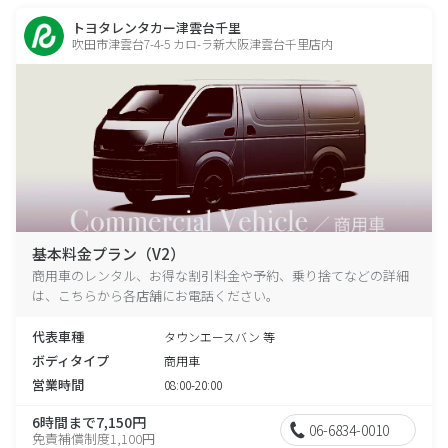
トヨタレンタカー津雲台千里
吹田市津雲台7-4-5 カロ-ラ新大阪津雲台千里店内
基本料金プラン（V2）
商用車のレンタル、お得な割引料金や予約、乗り捨てなどの詳細
は、こちらから各店舗にお電話ください。
代表車種
タウンエースバン 等
ボディタイプ
商用車
営業時間
08:00-20:00
6時間まで7,150円
06-6834-0010
免責補償制度1,100円