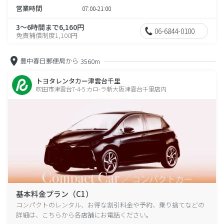
営業時間
07:00-21:00
3～6時間まで6,160円
06-6844-0100
免責補償制度1,100円
豊中春日郵便局から
3560m
トヨタレンタカー津雲台千里
吹田市津雲台7-4-5 カロ-ラ新大阪津雲台千里店内
基本料金プラン（C1）
コンパクトのレンタル、お得な割引料金や予約、乗り捨てなどの
詳細は、こちらから各店舗にお電話ください。