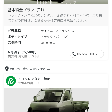
基本料金プラン（T1）
トラック・バスなどのレンタル、お得な割引料金や予約、乗り捨
てなどの詳細は、こちらから各店舗にお電話ください。
代表車種
ライトエーストラック 等
ボディタイプ
トラック・バスなど
営業時間
08:00-20:00
6時間まで5,500円
06-6841-0002
免責補償制度1,100円
豊中春日郵便局から
3040m
トヨタレンタカー箕面
箕面市西宿1-5-6