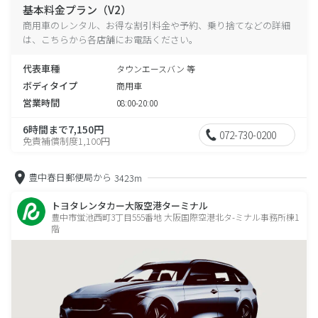
基本料金プラン（V2）
商用車のレンタル、お得な割引料金や予約、乗り捨てなどの詳細
は、こちらから各店舗にお電話ください。
代表車種
タウンエースバン 等
ボディタイプ
商用車
営業時間
08:00-20:00
6時間まで7,150円
072-730-0200
免責補償制度1,100円
豊中春日郵便局から
3423m
トヨタレンタカー大阪空港ターミナル
豊中市蛍池西町3丁目555番地 大阪国際空港北タ-ミナル事務所棟1
階