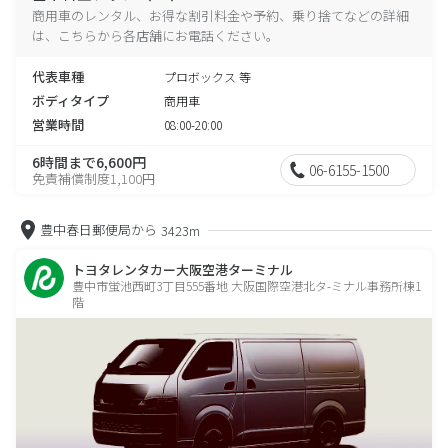
商用車のレンタル、お得な割引料金や予約、乗り捨てなどの詳細
は、こちらから各店舗にお電話ください。
代表車種
プロボックス 等
ボディタイプ
商用車
営業時間
08:00-20:00
6時間まで6,600円
06-6155-1500
免責補償制度1,100円
豊中春日郵便局から
3423m
トヨタレンタカー大阪空港ターミナル
豊中市蛍池西町3丁目555番地 大阪国際空港北タ-ミナル事務所棟1
階