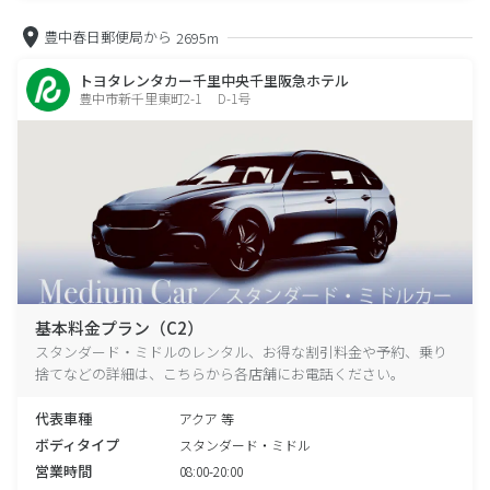
豊中春日郵便局から
2695m
トヨタレンタカー千里中央千里阪急ホテル
豊中市新千里東町2-1 D-1号
基本料金プラン（C2）
スタンダード・ミドルのレンタル、お得な割引料金や予約、乗り
捨てなどの詳細は、こちらから各店舗にお電話ください。
代表車種
アクア 等
ボディタイプ
スタンダード・ミドル
営業時間
08:00-20:00