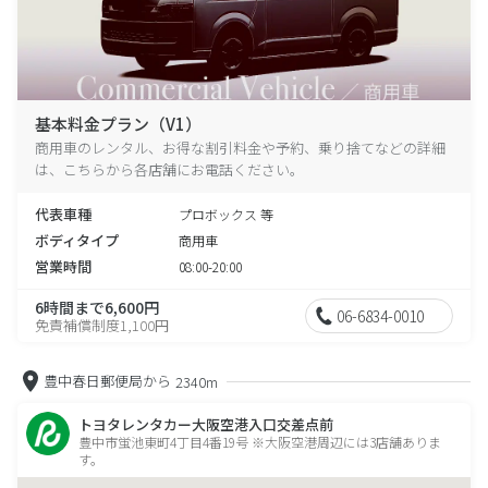
基本料金プラン（V1）
商用車のレンタル、お得な割引料金や予約、乗り捨てなどの詳細
は、こちらから各店舗にお電話ください。
代表車種
プロボックス 等
ボディタイプ
商用車
営業時間
08:00-20:00
6時間まで6,600円
06-6834-0010
免責補償制度1,100円
豊中春日郵便局から
2340m
トヨタレンタカー大阪空港入口交差点前
豊中市蛍池東町4丁目4番19号 ※大阪空港周辺には3店舗ありま
す。