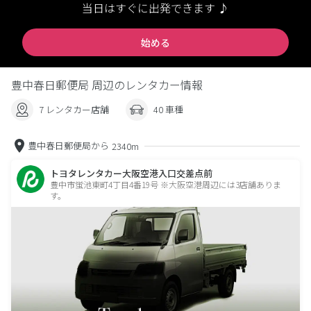
当日はすぐに出発できます ♪
始める
豊中春日郵便局 周辺のレンタカー情報
7 レンタカー店舗
40 車種
豊中春日郵便局から
2340m
トヨタレンタカー大阪空港入口交差点前
豊中市蛍池東町4丁目4番19号 ※大阪空港周辺には3店舗ありま
す。