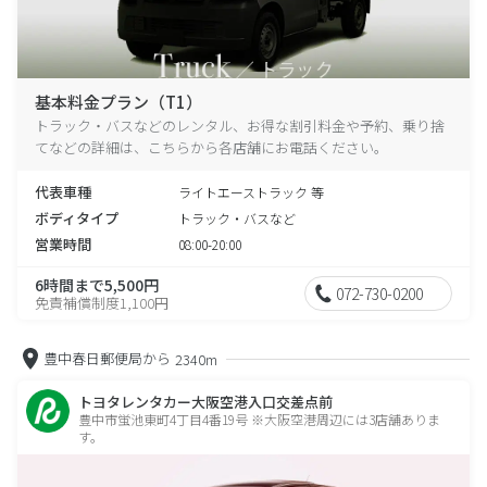
基本料金プラン（T1）
トラック・バスなどのレンタル、お得な割引料金や予約、乗り捨
てなどの詳細は、こちらから各店舗にお電話ください。
代表車種
ライトエーストラック 等
ボディタイプ
トラック・バスなど
営業時間
08:00-20:00
6時間まで5,500円
072-730-0200
免責補償制度1,100円
豊中春日郵便局から
2340m
トヨタレンタカー大阪空港入口交差点前
豊中市蛍池東町4丁目4番19号 ※大阪空港周辺には3店舗ありま
す。