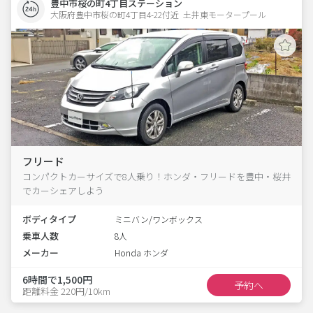
豊中市桜の町4丁目ステーション
大阪府豊中市桜の町4丁目4-22付近  土井東モータープール
フリード
コンパクトカーサイズで8人乗り！ホンダ・フリードを豊中・桜井
でカーシェアしよう
ボディタイプ
ミニバン/ワンボックス
乗車人数
8人
メーカー
Honda ホンダ
6時間で1,500円
予約へ
距離料金 220円/10km