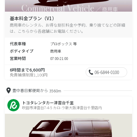
基本料金プラン（V1）
商用車のレンタル、お得な割引料金や予約、乗り捨てなどの詳細
は、こちらから各店舗にお電話ください。
代表車種
プロボックス 等
ボディタイプ
商用車
営業時間
07:00-21:00
6時間まで6,600円
06-6844-0100
免責補償制度1,100円
豊中春日郵便局から
3560m
トヨタレンタカー津雲台千里
吹田市津雲台7-4-5 カロ-ラ新大阪津雲台千里店内