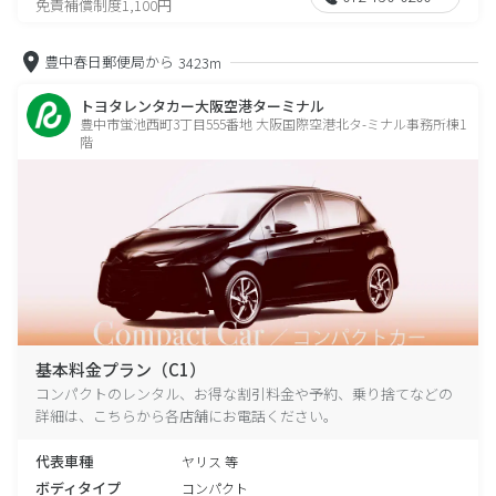
免責補償制度1,100円
豊中春日郵便局から
3423m
トヨタレンタカー大阪空港ターミナル
豊中市蛍池西町3丁目555番地 大阪国際空港北タ-ミナル事務所棟1
階
基本料金プラン（C1）
コンパクトのレンタル、お得な割引料金や予約、乗り捨てなどの
詳細は、こちらから各店舗にお電話ください。
代表車種
ヤリス 等
ボディタイプ
コンパクト