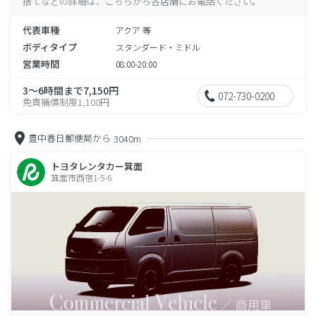
捨てなどの詳細は、こちらから各店舗にお電話ください。
代表車種
アクア 等
ボディタイプ
スタンダード・ミドル
営業時間
08:00-20:00
3～6時間まで7,150円
072-730-0200
免責補償制度1,100円
豊中春日郵便局から
3040m
トヨタレンタカー箕面
箕面市西宿1-5-6