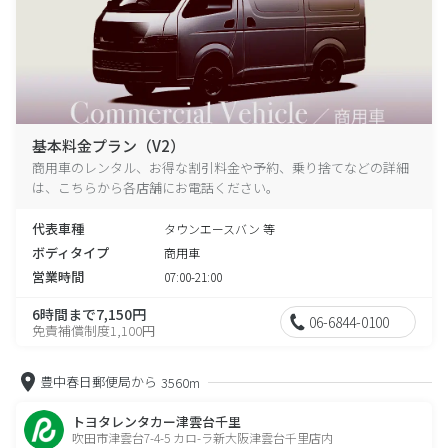
基本料金プラン（V2）
商用車のレンタル、お得な割引料金や予約、乗り捨てなどの詳細
は、こちらから各店舗にお電話ください。
代表車種
タウンエースバン 等
ボディタイプ
商用車
営業時間
07:00-21:00
6時間まで7,150円
06-6844-0100
免責補償制度1,100円
豊中春日郵便局から
3560m
トヨタレンタカー津雲台千里
吹田市津雲台7-4-5 カロ-ラ新大阪津雲台千里店内