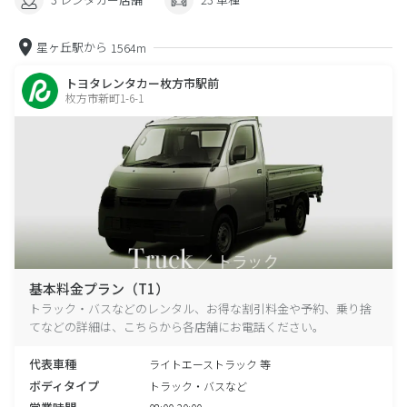
星ヶ丘駅から
1564m
トヨタレンタカー枚方市駅前
枚方市新町1-6-1
基本料金プラン（T1）
トラック・バスなどのレンタル、お得な割引料金や予約、乗り捨
てなどの詳細は、こちらから各店舗にお電話ください。
代表車種
ライトエーストラック 等
ボディタイプ
トラック・バスなど