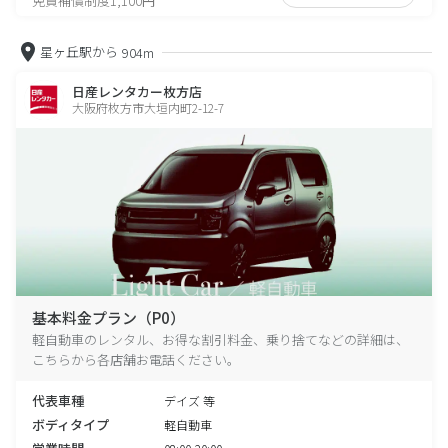
免責補償制度1,100円
星ヶ丘駅から
904m
日産レンタカー枚方店
大阪府枚方市大垣内町2-12-7
基本料金プラン（P0）
軽自動車のレンタル、お得な割引料金、乗り捨てなどの詳細は、
こちらから各店舗お電話ください。
代表車種
デイズ 等
ボディタイプ
軽自動車