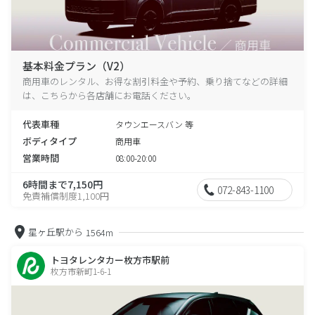
基本料金プラン（V2）
商用車のレンタル、お得な割引料金や予約、乗り捨てなどの詳細
は、こちらから各店舗にお電話ください。
代表車種
タウンエースバン 等
ボディタイプ
商用車
営業時間
08:00-20:00
6時間まで7,150円
072-843-1100
免責補償制度1,100円
星ヶ丘駅から
1564m
トヨタレンタカー枚方市駅前
枚方市新町1-6-1