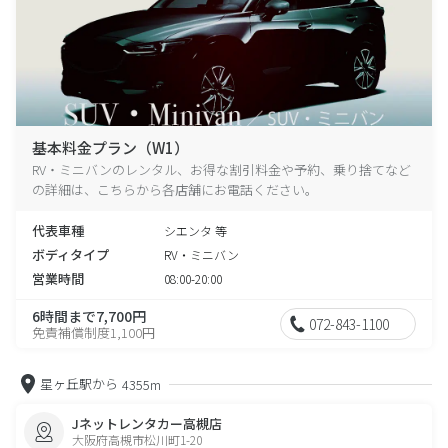
基本料金プラン（W1）
RV・ミニバンのレンタル、お得な割引料金や予約、乗り捨てなど
の詳細は、こちらから各店舗にお電話ください。
代表車種
シエンタ 等
ボディタイプ
RV・ミニバン
営業時間
08:00-20:00
6時間まで7,700円
072-843-1100
免責補償制度1,100円
星ヶ丘駅から
4355m
Jネットレンタカー高槻店
大阪府高槻市松川町1-20