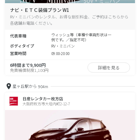
ナビ・ＥＴＣ装備プラン W1
RV・ミニバンのレンタル、お得な割引料金、ご予約はこちらから
各店舗お電話ください。
ウィッシュ等（車種や車両形状は一
代表車種
例です。／指定不可）
ボディタイプ
RV・ミニバン
営業時間
09:00-20:00
6時間まで9,900円
詳細を見る
免責補償制度1,100円
星ヶ丘駅から
904m
日産レンタカー枚方店
大阪府枚方市大垣内町2-12-7