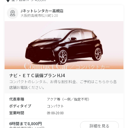
Jネットレンタカー高槻店
大阪府高槻市松川町1-20
ナビ・ＥＴＣ装備プラン HJ4
コンパクトのレンタル、お得な割引料金、ご予約はこちらから各
店舗お電話ください。
代表車種
アクア等（一例／指定不可）
ボディタイプ
コンパクト
営業時間
09:00-20:00
6時間まで8,800円
詳細を見る