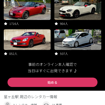
1716人
984人
852人
507人
事前のオンライン本人確認で
当日はすぐに出発できます ♪
始める
星ヶ丘駅 周辺のレンタカー情報
3 レンタカー店舗
23 車種