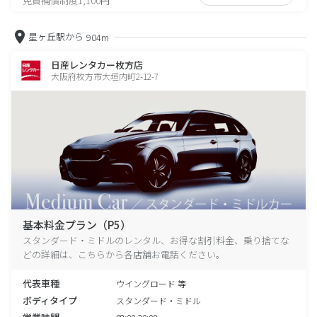
免責補償制度1,100円
星ヶ丘駅から
904m
日産レンタカー枚方店
大阪府枚方市大垣内町2-12-7
基本料金プラン（P5）
スタンダード・ミドルのレンタル、お得な割引料金、乗り捨てな
どの詳細は、こちらから各店舗お電話ください。
代表車種
ウイングロード 等
ボディタイプ
スタンダード・ミドル