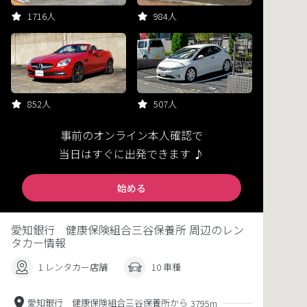
1716人
984人
852人
507人
事前のオンライン本人確認で
当日はすぐに出発できます ♪
始める
愛知銀行 健康保険組合三谷保養所 周辺のレン
タカー情報
1 レンタカー店舗
10 車種
愛知銀行 健康保険組合三谷保養所から
3795m