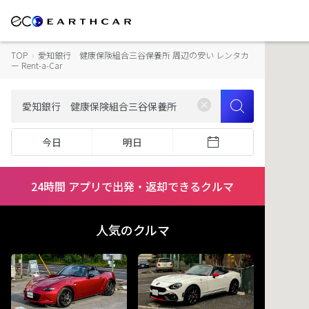
TOP
›
愛知銀行 健康保険組合三谷保養所 周辺の安い レンタカ
ー Rent-a-Car
今日
明日
24時間 アプリで出発・返却できるクルマ
人気のクルマ