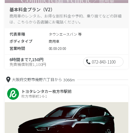
基本料金プラン（V2）
商用車のレンタル、お得な割引料金や予約、乗り捨てなどの詳細
は、こちらから各店舗にお電話ください。
代表車種
タウンエースバン 等
ボディタイプ
商用車
営業時間
08:00-20:00
6時間まで7,150円
072-843-1100
免責補償制度1,100円
大阪府交野市幾野六丁目から
3066m
トヨタレンタカー枚方市駅前
枚方市新町1-6-1