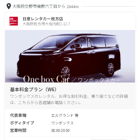
大阪府交野市幾野六丁目から
2444m
日産レンタカー枚方店
大阪府枚方市大垣内町2-12-7
基本料金プラン（W6）
ワンボックスのレンタル、お得な割引料金、乗り捨てなどの詳細
は、こちらから各店舗お電話ください。
代表車種
エルグランド 等
ボディタイプ
ワンボックス
営業時間
08:00-20:00