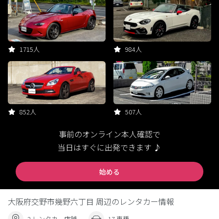
1715人
984人
852人
507人
事前のオンライン本人確認で
当日はすぐに出発できます ♪
始める
大阪府交野市幾野六丁目 周辺のレンタカー情報
2 レンタカー店舗
17 車種