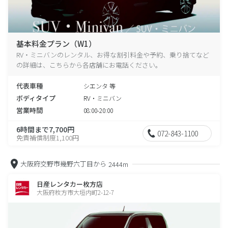
基本料金プラン（W1）
RV・ミニバンのレンタル、お得な割引料金や予約、乗り捨てなど
の詳細は、こちらから各店舗にお電話ください。
代表車種
シエンタ 等
ボディタイプ
RV・ミニバン
営業時間
08:00-20:00
6時間まで7,700円
072-843-1100
免責補償制度1,100円
大阪府交野市幾野六丁目から
2444m
日産レンタカー枚方店
大阪府枚方市大垣内町2-12-7