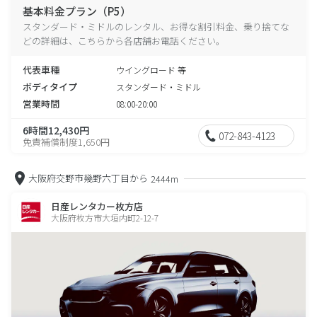
基本料金プラン（P5）
スタンダード・ミドルのレンタル、お得な割引料金、乗り捨てな
どの詳細は、こちらから各店舗お電話ください。
代表車種
ウイングロード 等
ボディタイプ
スタンダード・ミドル
営業時間
08:00-20:00
6時間12,430円
072-843-4123
免責補償制度1,650円
大阪府交野市幾野六丁目から
2444m
日産レンタカー枚方店
大阪府枚方市大垣内町2-12-7