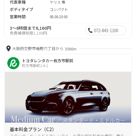
代表車種
ヤリス 等
ボディタイプ
コンパクト
営業時間
08:00-20:00
3～6時間まで6,160円
072-843-1100
免責補償制度1,100円
大阪府交野市幾野六丁目から
3066m
トヨタレンタカー枚方市駅前
枚方市新町1-6-1
基本料金プラン（C2）
スタンダード・ミドルのレンタル、お得な割引料金や予約、乗り