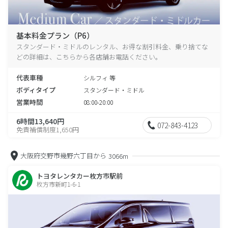
基本料金プラン（P6）
スタンダード・ミドルのレンタル、お得な割引料金、乗り捨てな
どの詳細は、こちらから各店舗お電話ください。
代表車種
シルフィ 等
ボディタイプ
スタンダード・ミドル
営業時間
08:00-20:00
6時間13,640円
072-843-4123
免責補償制度1,650円
大阪府交野市幾野六丁目から
3066m
トヨタレンタカー枚方市駅前
枚方市新町1-6-1