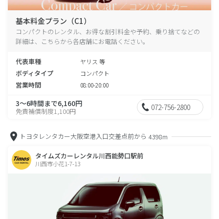
基本料金プラン（C1）
コンパクトのレンタル、お得な割引料金や予約、乗り捨てなどの
詳細は、こちらから各店舗にお電話ください。
代表車種
ヤリス 等
ボディタイプ
コンパクト
営業時間
08:00-20:00
3～6時間まで6,160円
072-756-2800
免責補償制度1,100円
トヨタレンタカー大阪空港入口交差点前から
4398m
タイムズカーレンタル川西能勢口駅前
川西市小花1-7-13