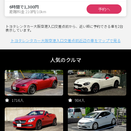
6時間で1,300円
予約へ
距離料金 210円/10km
トヨタレンタカー大阪空港入口交差点前から、近い順に予約できる車を2台
表示しています。
トヨタレンタカー大阪空港入口交差点前近辺の車をマップで見る
人気のクルマ
1716人
984人