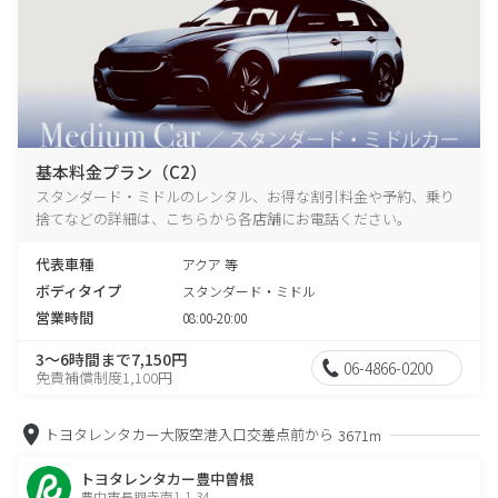
基本料金プラン（C2）
スタンダード・ミドルのレンタル、お得な割引料金や予約、乗り
捨てなどの詳細は、こちらから各店舗にお電話ください。
代表車種
アクア 等
ボディタイプ
スタンダード・ミドル
営業時間
08:00-20:00
3～6時間まで7,150円
06-4866-0200
免責補償制度1,100円
トヨタレンタカー大阪空港入口交差点前から
3671m
トヨタレンタカー豊中曽根
豊中市長興寺南1-1-34