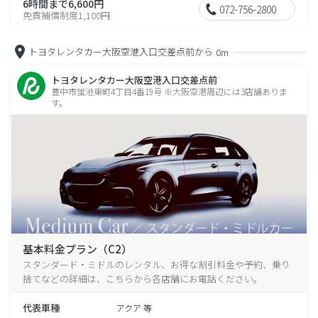
6時間まで6,600円
072-756-2800
免責補償制度1,100円
トヨタレンタカー大阪空港入口交差点前から
0m
トヨタレンタカー大阪空港入口交差点前
豊中市蛍池東町4丁目4番19号 ※大阪空港周辺には3店舗ありま
す。
基本料金プラン（C2）
スタンダード・ミドルのレンタル、お得な割引料金や予約、乗り
捨てなどの詳細は、こちらから各店舗にお電話ください。
代表車種
アクア 等