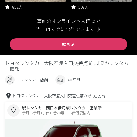
852人
507人
事前のオンライン本人確認で
当日はすぐに出発できます ♪
始める
トヨタレンタカー大阪空港入口交差点前 周辺のレンタカ
ー情報
8 レンタカー店舗
40 車種
トヨタレンタカー大阪空港入口交差点前から
3169m
駅レンタカー西日本伊丹駅レンタカー営業所
伊丹市伊丹1丁目15番20号 JR伊丹駅構内