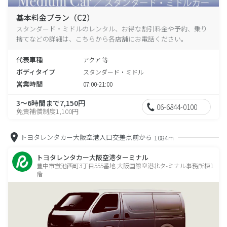
基本料金プラン（C2）
スタンダード・ミドルのレンタル、お得な割引料金や予約、乗り
捨てなどの詳細は、こちらから各店舗にお電話ください。
代表車種
アクア 等
ボディタイプ
スタンダード・ミドル
営業時間
07:00-21:00
3～6時間まで7,150円
06-6844-0100
免責補償制度1,100円
トヨタレンタカー大阪空港入口交差点前から
1084m
トヨタレンタカー大阪空港ターミナル
豊中市蛍池西町3丁目555番地 大阪国際空港北タ-ミナル事務所棟1
階