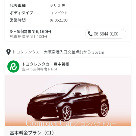
代表車種
ヤリス 等
ボディタイプ
コンパクト
営業時間
07:00-21:00
3～6時間まで6,160円
06-6844-0100
免責補償制度1,100円
トヨタレンタカー大阪空港入口交差点前から
3671m
トヨタレンタカー豊中曽根
豊中市長興寺南1-1-34
基本料金プラン（C1）