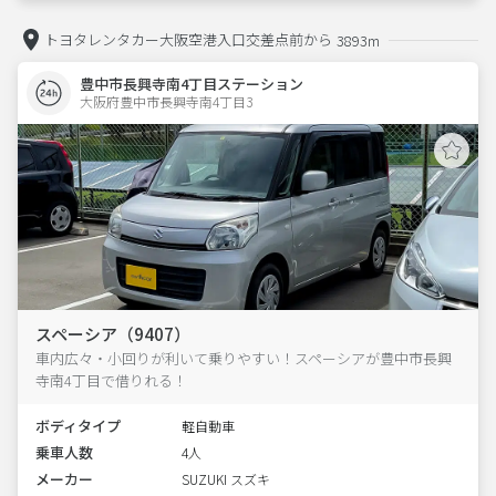
トヨタレンタカー大阪空港入口交差点前から
3893m
豊中市長興寺南4丁目ステーション
大阪府豊中市長興寺南4丁目3  
スペーシア（9407）
車内広々・小回りが利いて乗りやすい！スペーシアが豊中市長興
寺南4丁目で借りれる！
ボディタイプ
軽自動車
乗車人数
4人
メーカー
SUZUKI スズキ