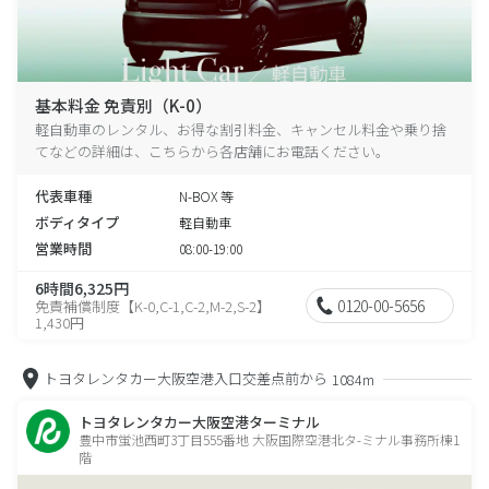
基本料金 免責別（K-0）
軽自動車のレンタル、お得な割引料金、キャンセル料金や乗り捨
てなどの詳細は、こちらから各店舗にお電話ください。
代表車種
N-BOX 等
ボディタイプ
軽自動車
営業時間
08:00-19:00
6時間6,325円
0120-00-5656
免責補償制度【K-0,C-1,C-2,M-2,S-2】
1,430円
トヨタレンタカー大阪空港入口交差点前から
1084m
トヨタレンタカー大阪空港ターミナル
豊中市蛍池西町3丁目555番地 大阪国際空港北タ-ミナル事務所棟1
階