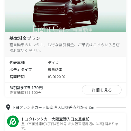
基本料金プラン
軽自動車のレンタル、お得な割引料金、ご予約はこちらから各店
舗お電話ください。
代表車種
デイズ
ボディタイプ
軽自動車
営業時間
08:00-20:00
6時間まで5,170円
詳細を見る
免責補償料1,100円
トヨタレンタカー大阪空港入口交差点前から
0m
トヨタレンタカー大阪空港入口交差点前
豊中市蛍池東町4丁目4番19号 ※大阪空港周辺には3店舗ありま
す。