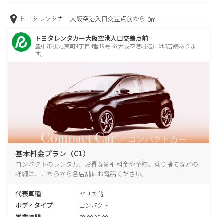
トヨタレンタカー大阪空港入口交差点前から
0m
トヨタレンタカー大阪空港入口交差点前
豊中市蛍池東町4丁目4番19号 ※大阪空港周辺には3店舗ありま
す。
基本料金プラン（C1）
コンパクトのレンタル、お得な割引料金や予約、乗り捨てなどの
詳細は、こちらから各店舗にお電話ください。
代表車種
ヤリス 等
ボディタイプ
コンパクト
営業時間
08:00-20:00