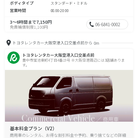
ボディタイプ
スタンダード・ミドル
営業時間
08:00-20:00
3～6時間まで7,150円
06-6841-0002
免責補償制度1,100円
トヨタレンタカー大阪空港入口交差点前から
0m
トヨタレンタカー大阪空港入口交差点前
豊中市蛍池東町4丁目4番19号 ※大阪空港周辺には3店舗ありま
す。
基本料金プラン（V2）
商用車のレンタル、お得な割引料金や予約、乗り捨てなどの詳細