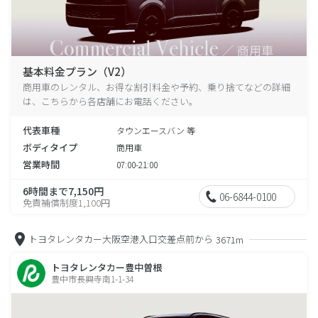
基本料金プラン（V2）
商用車のレンタル、お得な割引料金や予約、乗り捨てなどの詳細
は、こちらから各店舗にお電話ください。
代表車種
タウンエースバン 等
ボディタイプ
商用車
営業時間
07:00-21:00
6時間まで7,150円
06-6844-0100
免責補償制度1,100円
トヨタレンタカー大阪空港入口交差点前から
3671m
トヨタレンタカー豊中曽根
豊中市長興寺南1-1-34