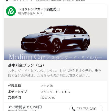
トヨタレンタカー川西能勢口
川西市小花1-11-12
基本料金プラン（C2）
スタンダード・ミドルのレンタル、お得な割引料金や予約、乗り
捨てなどの詳細は、こちらから各店舗にお電話ください。
代表車種
アクア 等
ボディタイプ
スタンダード・ミドル
営業時間
08:00-20:00
3～6時間まで7,150円
072-756-2800
免責補償制度1,100円