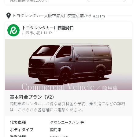
トヨタレンタカー大阪空港入口交差点前から
4311m
トヨタレンタカー川西能勢口
川西市小花1-11-12
基本料金プラン（V2）
商用車のレンタル、お得な割引料金や予約、乗り捨てなどの詳細
は、こちらから各店舗にお電話ください。
代表車種
タウンエースバン 等
ボディタイプ
商用車
営業時間
08:00-20:00