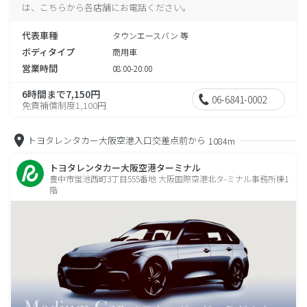
は、こちらから各店舗にお電話ください。
代表車種
タウンエースバン 等
ボディタイプ
商用車
営業時間
08:00-20:00
6時間まで7,150円
06-6841-0002
免責補償制度1,100円
トヨタレンタカー大阪空港入口交差点前から
1084m
トヨタレンタカー大阪空港ターミナル
豊中市蛍池西町3丁目555番地 大阪国際空港北タ-ミナル事務所棟1
階