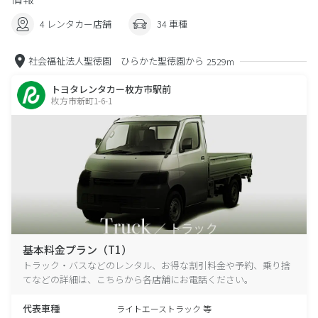
4 レンタカー店舗
34 車種
社会福祉法人聖徳園 ひらかた聖徳園から
2529m
トヨタレンタカー枚方市駅前
枚方市新町1-6-1
基本料金プラン（T1）
トラック・バスなどのレンタル、お得な割引料金や予約、乗り捨
てなどの詳細は、こちらから各店舗にお電話ください。
代表車種
ライトエーストラック 等