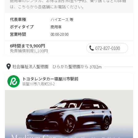
商用車のレンタル、お得な割引料金や予約、乗り捨てなどの詳細
は、こちらから各店舗にお電話ください。
代表車種
ハイエース 等
ボディタイプ
商用車
営業時間
08:00-20:00
6時間まで9,900円
072-827-0100
免責補償制度1,100円
社会福祉法人聖徳園 ひらかた聖徳園から
3782m
トヨタレンタカー寝屋川市駅前
寝屋川市八坂町20-2