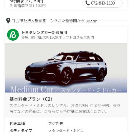
6時間まで7,150円
072-843-1100
免責補償制度1,100円
社会福祉法人聖徳園 ひらかた聖徳園から
3022m
トヨタレンタカー新寝屋川
寝屋川市池田北町15-20 ネッツトヨタ新大阪内
基本料金プラン（C2）
スタンダード・ミドルのレンタル、お得な割引料金や予約、乗り
捨てなどの詳細は、こちらから各店舗にお電話ください。
代表車種
アクア 等
ボディタイプ
スタンダード・ミドル