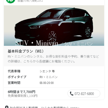
寝屋川市八坂町20-2
基本料金プラン（W1）
RV・ミニバンのレンタル、お得な割引料金や予約、乗り捨てなど
の詳細は、こちらから各店舗にお電話ください。
代表車種
シエンタ 等
ボディタイプ
RV・ミニバン
営業時間
08:00-20:00
6時間まで7,700円
072-827-6800
免責補償制度1,100円
社会福祉法人聖徳園 ひらかた聖徳園から