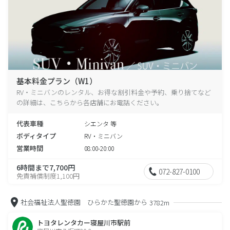
基本料金プラン（W1）
RV・ミニバンのレンタル、お得な割引料金や予約、乗り捨てなど
の詳細は、こちらから各店舗にお電話ください。
代表車種
シエンタ 等
ボディタイプ
RV・ミニバン
営業時間
08:00-20:00
6時間まで7,700円
072-827-0100
免責補償制度1,100円
社会福祉法人聖徳園 ひらかた聖徳園から
3782m
トヨタレンタカー寝屋川市駅前