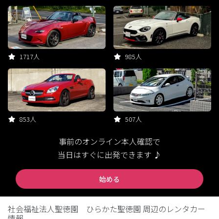
1717人
985人
853人
507人
事前のオンライン本人確認で
当日はすぐに出発できます ♪
始める
社会福祉法人聖徳園 ひらかた聖徳園 周辺のレンタカー
情報