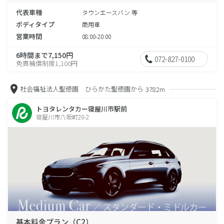
代表車種
タウンエースバン 等
ボディタイプ
商用車
営業時間
08:00-20:00
6時間まで7,150円
072-827-0100
免責補償制度1,100円
社会福祉法人聖徳園 ひらかた聖徳園から
3782m
トヨタレンタカー寝屋川市駅前
寝屋川市八坂町20-2
基本料金プラン（C2）