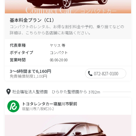
基本料金プラン（C1）
コンパクトのレンタル、お得な割引料金や予約、乗り捨てなどの
詳細は、こちらから各店舗にお電話ください。
代表車種
ヤリス 等
ボディタイプ
コンパクト
営業時間
08:00-20:00
3～6時間まで6,160円
072-827-0100
免責補償制度1,100円
社会福祉法人聖徳園 ひらかた聖徳園から
3782m
トヨタレンタカー寝屋川市駅前
寝屋川市八坂町20-2