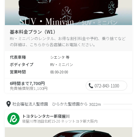
基本料金プラン（W1）
RV・ミニバンのレンタル、お得な割引料金や予約、乗り捨てなど
の詳細は、こちらから各店舗にお電話ください。
代表車種
シエンタ 等
ボディタイプ
RV・ミニバン
営業時間
08:00-20:00
6時間まで7,700円
072-843-1100
免責補償制度1,100円
社会福祉法人聖徳園 ひらかた聖徳園から
3022m
トヨタレンタカー新寝屋川
寝屋川市池田北町15-20 ネッツトヨタ新大阪内