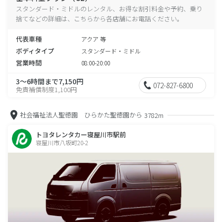
スタンダード・ミドルのレンタル、お得な割引料金や予約、乗り
捨てなどの詳細は、こちらから各店舗にお電話ください。
代表車種
アクア 等
ボディタイプ
スタンダード・ミドル
営業時間
08:00-20:00
3～6時間まで7,150円
072-827-6800
免責補償制度1,100円
社会福祉法人聖徳園 ひらかた聖徳園から
3782m
トヨタレンタカー寝屋川市駅前
寝屋川市八坂町20-2