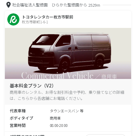
社会福祉法人聖徳園 ひらかた聖徳園から
2529m
トヨタレンタカー枚方市駅前
枚方市新町1-6-1
基本料金プラン（V2）
商用車のレンタル、お得な割引料金や予約、乗り捨てなどの詳細
は、こちらから各店舗にお電話ください。
代表車種
タウンエースバン 等
ボディタイプ
商用車
営業時間
08:00-20:00