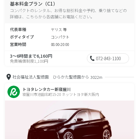
基本料金プラン（C1）
コンパクトのレンタル、お得な割引料金や予約、乗り捨てなどの
詳細は、こちらから各店舗にお電話ください。
代表車種
ヤリス 等
ボディタイプ
コンパクト
営業時間
08:00-20:00
3～6時間まで6,160円
072-843-1100
免責補償制度1,100円
社会福祉法人聖徳園 ひらかた聖徳園から
3022m
トヨタレンタカー新寝屋川
寝屋川市池田北町15-20 ネッツトヨタ新大阪内