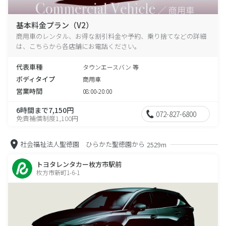
基本料金プラン（V2）
商用車のレンタル、お得な割引料金や予約、乗り捨てなどの詳細
は、こちらから各店舗にお電話ください。
代表車種
タウンエースバン 等
ボディタイプ
商用車
営業時間
08:00-20:00
6時間まで7,150円
072-827-6800
免責補償制度1,100円
社会福祉法人聖徳園 ひらかた聖徳園から
2529m
トヨタレンタカー枚方市駅前
枚方市新町1-6-1