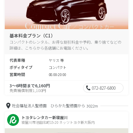
基本料金プラン（C1）
コンパクトのレンタル、お得な割引料金や予約、乗り捨てなどの
詳細は、こちらから各店舗にお電話ください。
代表車種
ヤリス 等
ボディタイプ
コンパクト
営業時間
08:00-20:00
3～6時間まで6,160円
072-827-6800
免責補償制度1,100円
社会福祉法人聖徳園 ひらかた聖徳園から
3022m
トヨタレンタカー新寝屋川
寝屋川市池田北町15-20 ネッツトヨタ新大阪内