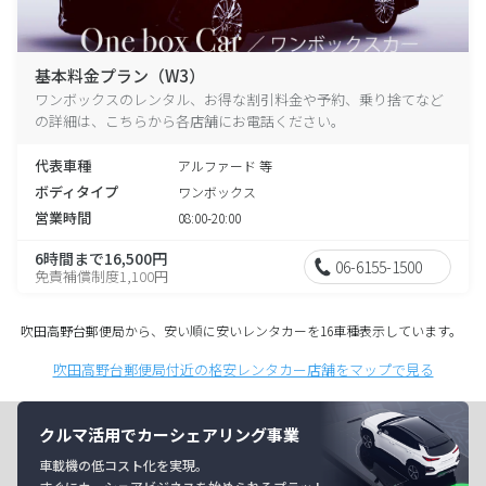
基本料金プラン（W3）
ワンボックスのレンタル、お得な割引料金や予約、乗り捨てなど
の詳細は、こちらから各店舗にお電話ください。
代表車種
アルファード 等
ボディタイプ
ワンボックス
営業時間
08:00-20:00
6時間まで16,500円
06-6155-1500
免責補償制度1,100円
吹田高野台郵便局から、安い順に安いレンタカーを16車種表示しています。
吹田高野台郵便局付近の格安レンタカー店舗をマップで見る
クルマ活用でカーシェアリング事業
車載機の低コスト化を実現。