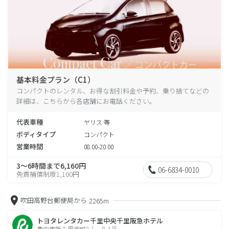
基本料金プラン（C1）
コンパクトのレンタル、お得な割引料金や予約、乗り捨てなどの
詳細は、こちらから各店舗にお電話ください。
代表車種
ヤリス 等
ボディタイプ
コンパクト
営業時間
08:00-20:00
3～6時間まで6,160円
06-6834-0010
免責補償制度1,100円
吹田高野台郵便局から
2265m
トヨタレンタカー千里中央千里阪急ホテル
豊中市新千里東町2-1 D-1号