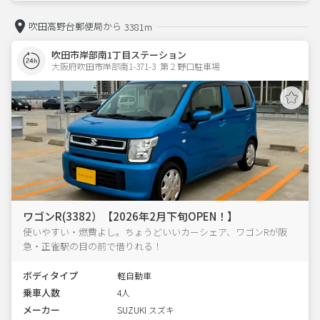
吹田高野台郵便局から
3381m
吹田市岸部南1丁目ステーション
大阪府吹田市岸部南1-371-3  第２野口駐車場
ワゴンR(3382）【2026年2月下旬OPEN！】
使いやすい・燃費よし。ちょうどいいカーシェア、ワゴンRが阪
急・正雀駅の目の前で借りれる！
ボディタイプ
軽自動車
乗車人数
4人
メーカー
SUZUKI スズキ