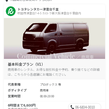
トヨタレンタカー津雲台千里
吹田市津雲台7-4-5 カロ-ラ新大阪津雲台千里店内
基本料金プラン（V1）
商用車のレンタル、お得な割引料金や予約、乗り捨てなどの詳細
は、こちらから各店舗にお電話ください。
代表車種
プロボックス 等
ボディタイプ
商用車
営業時間
08:00-20:00
6時間まで6,600円
06-6834-0010