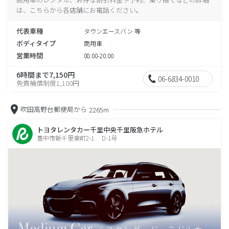
は、こちらから各店舗にお電話ください。
代表車種
タウンエースバン 等
ボディタイプ
商用車
営業時間
08:00-20:00
6時間まで7,150円
06-6834-0010
免責補償制度1,100円
吹田高野台郵便局から
2265m
トヨタレンタカー千里中央千里阪急ホテル
豊中市新千里東町2-1 D-1号