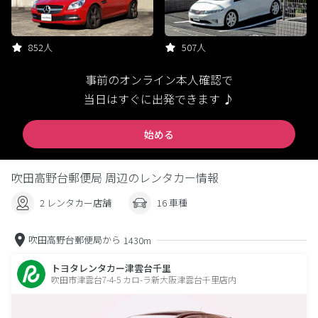
852人
507人
事前のオンライン本人確認で
当日はすぐに出発できます ♪
始める
吹田高野台郵便局 周辺のレンタカー情報
2 レンタカー店舗
16 車種
吹田高野台郵便局から
1430m
トヨタレンタカー津雲台千里
吹田市津雲台7-4-5 カロ-ラ新大阪津雲台千里店内