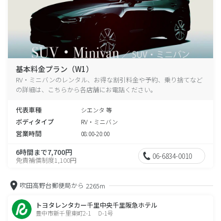
基本料金プラン（W1）
RV・ミニバンのレンタル、お得な割引料金や予約、乗り捨てなど
の詳細は、こちらから各店舗にお電話ください。
代表車種
シエンタ 等
ボディタイプ
RV・ミニバン
営業時間
08:00-20:00
6時間まで7,700円
06-6834-0010
免責補償制度1,100円
吹田高野台郵便局から
2265m
トヨタレンタカー千里中央千里阪急ホテル
豊中市新千里東町2-1 D-1号