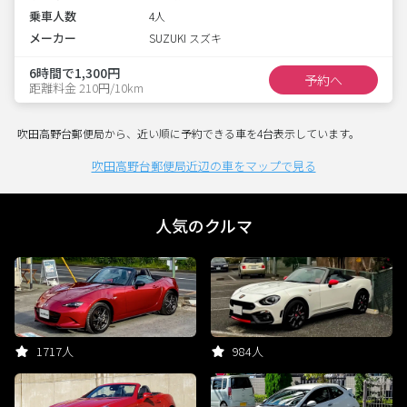
乗車人数
4人
メーカー
SUZUKI スズキ
6時間で1,300円
予約へ
距離料金 210円/10km
吹田高野台郵便局から、近い順に予約できる車を4台表示しています。
吹田高野台郵便局近辺の車をマップで見る
人気のクルマ
1717人
984人