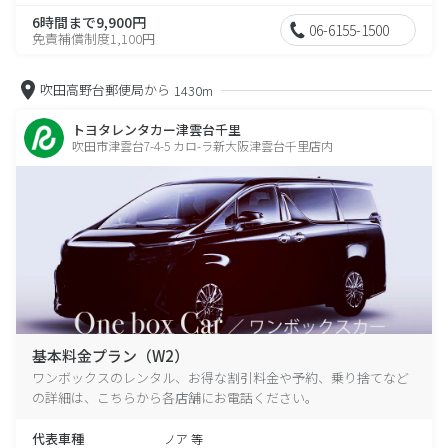
6時間まで9,900円
06-6155-1500
免責補償制度1,100円
吹田高野台郵便局から
1430m
トヨタレンタカー津雲台千里
吹田市津雲台7-4-5 カロ-ラ新大阪津雲台千里店内
基本料金プラン（W2）
ワンボックスのレンタル、お得な割引料金や予約、乗り捨てなど
の詳細は、こちらから各店舗にお電話ください。
代表車種
ノア 等