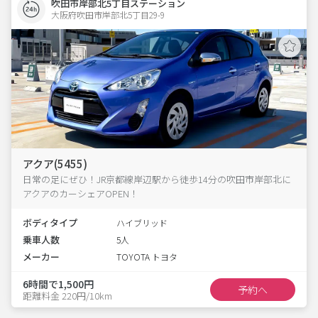
吹田市岸部北5丁目ステーション
大阪府吹田市岸部北5丁目29-9  
アクア(5455)
日常の足にぜひ！JR京都線岸辺駅から徒歩14分の吹田市岸部北に
アクアのカーシェアOPEN！
ボディタイプ
ハイブリッド
乗車人数
5人
メーカー
TOYOTA トヨタ
6時間で1,500円
予約へ
距離料金 220円/10km