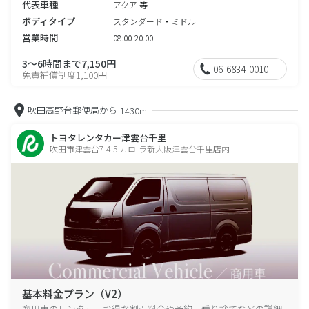
代表車種
アクア 等
ボディタイプ
スタンダード・ミドル
営業時間
08:00-20:00
3～6時間まで7,150円
06-6834-0010
免責補償制度1,100円
吹田高野台郵便局から
1430m
トヨタレンタカー津雲台千里
吹田市津雲台7-4-5 カロ-ラ新大阪津雲台千里店内
基本料金プラン（V2）
商用車のレンタル、お得な割引料金や予約、乗り捨てなどの詳細