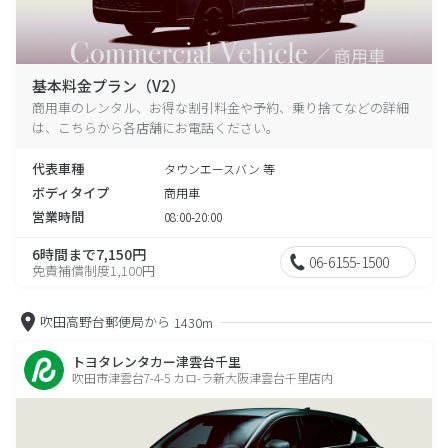
基本料金プラン（V2）
商用車のレンタル、お得な割引料金や予約、乗り捨てなどの詳細
は、こちらから各店舗にお電話ください。
代表車種
タウンエースバン 等
ボディタイプ
商用車
営業時間
08:00-20:00
6時間まで7,150円
06-6155-1500
免責補償制度1,100円
吹田高野台郵便局から
1430m
トヨタレンタカー津雲台千里
吹田市津雲台7-4-5 カロ-ラ新大阪津雲台千里店内