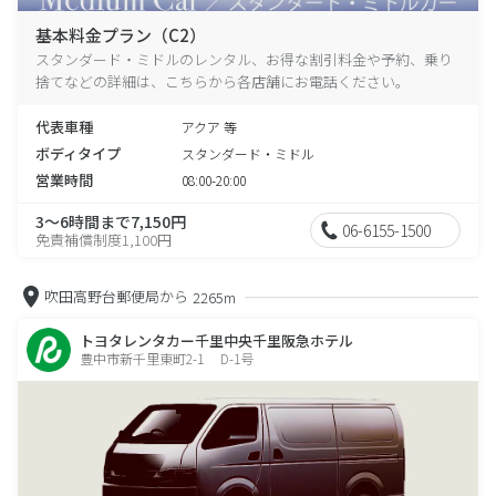
基本料金プラン（C2）
スタンダード・ミドルのレンタル、お得な割引料金や予約、乗り
捨てなどの詳細は、こちらから各店舗にお電話ください。
代表車種
アクア 等
ボディタイプ
スタンダード・ミドル
営業時間
08:00-20:00
3～6時間まで7,150円
06-6155-1500
免責補償制度1,100円
吹田高野台郵便局から
2265m
トヨタレンタカー千里中央千里阪急ホテル
豊中市新千里東町2-1 D-1号