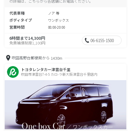
の詳細は、こちらから各店舗にお電話ください。
代表車種
ノア 等
ボディタイプ
ワンボックス
営業時間
08:00-20:00
6時間まで14,300円
06-6155-1500
免責補償制度1,100円
吹田高野台郵便局から
1430m
トヨタレンタカー津雲台千里
吹田市津雲台7-4-5 カロ-ラ新大阪津雲台千里店内