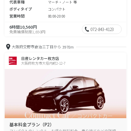
代表車種
マーチ・ノート 等
ボディタイプ
コンパクト
営業時間
08:00-20:00
6時間10,560円
072-843-4123
免責補償制度1,650円
大阪府交野市倉治三丁目から
3978m
日産レンタカー枚方店
大阪府枚方市大垣内町2-12-7
基本料金プラン（P2）
コンパクトのレンタル、お得な割引料金、乗り捨てなどの詳細