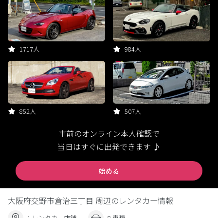
1717人
984人
852人
507人
事前のオンライン本人確認で
当日はすぐに出発できます ♪
始める
大阪府交野市倉治三丁目 周辺のレンタカー情報
1 レンタカー店舗
8 車種