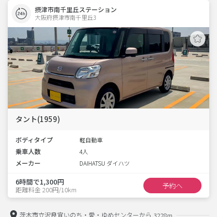
摂津市南千里丘ステーション
大阪府摂津市南千里丘3  
タント(1959)
ボディタイプ
軽自動車
乗車人数
4人
メーカー
DAIHATSU ダイハツ
6時間で1,300円
予約へ
距離料金 200円/10km
茨木市立沢良宜いのち・愛・ゆめセンターから
3228m