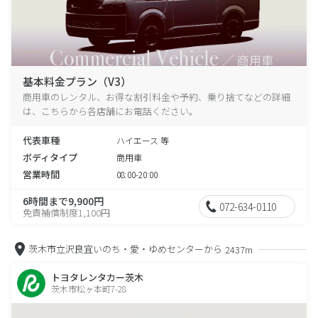
基本料金プラン（V3）
商用車のレンタル、お得な割引料金や予約、乗り捨てなどの詳細
は、こちらから各店舗にお電話ください。
代表車種
ハイエース 等
ボディタイプ
商用車
営業時間
08:00-20:00
6時間まで9,900円
072-634-0110
免責補償制度1,100円
茨木市立沢良宜いのち・愛・ゆめセンターから
2437m
トヨタレンタカー茨木
茨木市松ヶ本町7-28