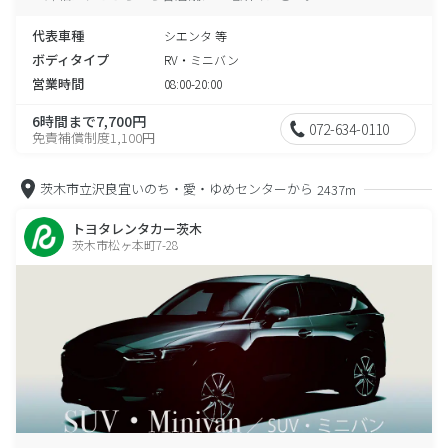
代表車種
シエンタ 等
ボディタイプ
RV・ミニバン
営業時間
08:00-20:00
6時間まで7,700円
072-634-0110
免責補償制度1,100円
茨木市立沢良宜いのち・愛・ゆめセンターから
2437m
トヨタレンタカー茨木
茨木市松ヶ本町7-28