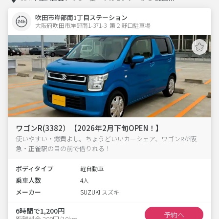
吹田市岸部南1丁目ステーション
大阪府吹田市岸部南1-371-3  第２野口駐車場
ワゴンR(3382）【2026年2月下旬OPEN！】
使いやすい・燃費よし。ちょうどいいカーシェア、ワゴンRが阪
急・正雀駅の目の前で借りれる！
ボディタイプ
軽自動車
乗車人数
4人
メーカー
SUZUKI スズキ
6時間で1,200円
予約へ
距離料金 200円/10km