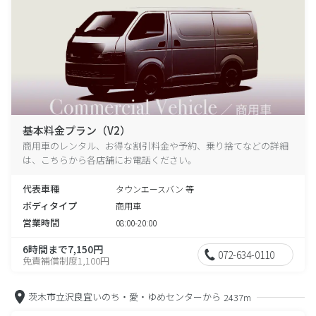
基本料金プラン（V2）
商用車のレンタル、お得な割引料金や予約、乗り捨てなどの詳細
は、こちらから各店舗にお電話ください。
代表車種
タウンエースバン 等
ボディタイプ
商用車
営業時間
08:00-20:00
6時間まで7,150円
072-634-0110
免責補償制度1,100円
茨木市立沢良宜いのち・愛・ゆめセンターから
2437m