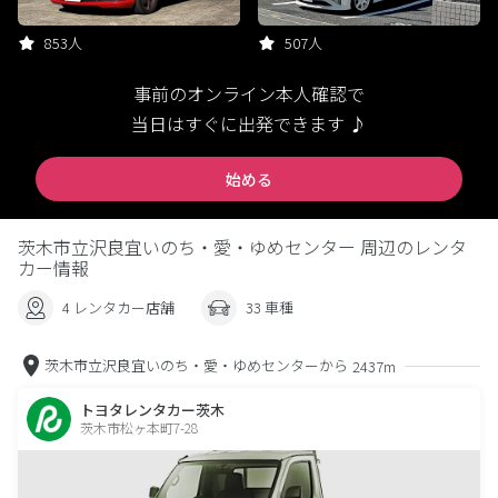
853人
507人
事前のオンライン本人確認で
当日はすぐに出発できます ♪
始める
茨木市立沢良宜いのち・愛・ゆめセンター 周辺のレンタ
カー情報
4 レンタカー店舗
33 車種
茨木市立沢良宜いのち・愛・ゆめセンターから
2437m
トヨタレンタカー茨木
茨木市松ヶ本町7-28