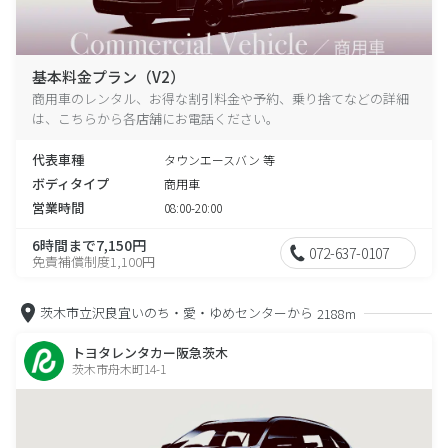
基本料金プラン（V2）
商用車のレンタル、お得な割引料金や予約、乗り捨てなどの詳細
は、こちらから各店舗にお電話ください。
代表車種
タウンエースバン 等
ボディタイプ
商用車
営業時間
08:00-20:00
6時間まで7,150円
072-637-0107
免責補償制度1,100円
茨木市立沢良宜いのち・愛・ゆめセンターから
2188m
トヨタレンタカー阪急茨木
茨木市舟木町14-1