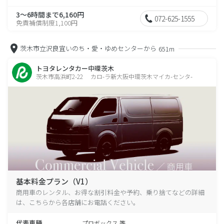
3～6時間まで6,160円
072-625-1555
免責補償制度1,100円
茨木市立沢良宜いのち・愛・ゆめセンターから
651m
トヨタレンタカー中環茨木
茨木市高浜町2-22 カロ-ラ新大阪中環茨木マイカ-センタ-
基本料金プラン（V1）
商用車のレンタル、お得な割引料金や予約、乗り捨てなどの詳細
は、こちらから各店舗にお電話ください。
代表車種
プロボックス 等