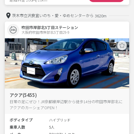
茨木市立沢良宜いのち・愛・ゆめセンターから
3620m
吹田市岸部北5丁目ステーション
大阪府吹田市岸部北5丁目29-9  
アクア(5455)
日常の足にぜひ！JR京都線岸辺駅から徒歩14分の吹田市岸部北に
アクアのカーシェアOPEN！
ボディタイプ
ハイブリッド
乗車人数
5人