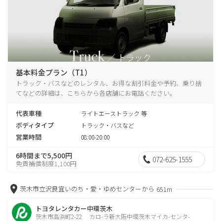
基本料金プラン（T1）
トラック・バスなどのレンタル、お得な割引料金や予約、乗り捨
てなどの詳細は、こちらから各店舗にお電話ください。
代表車種
ライトエーストラック 等
ボディタイプ
トラック・バスなど
営業時間
08:00-20:00
6時間まで5,500円
072-625-1555
免責補償制度1,100円
茨木市立沢良宜いのち・愛・ゆめセンターから
651m
トヨタレンタカー中環茨木
茨木市高浜町2-22 カロ-ラ新大阪中環茨木マイカ-センタ-