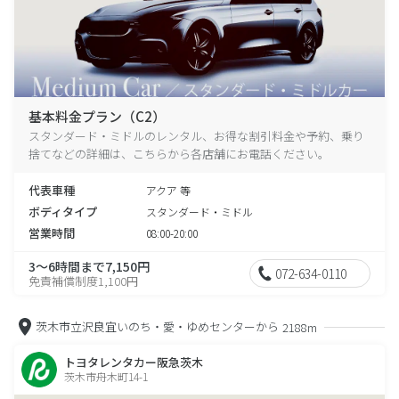
基本料金プラン（C2）
スタンダード・ミドルのレンタル、お得な割引料金や予約、乗り
捨てなどの詳細は、こちらから各店舗にお電話ください。
代表車種
アクア 等
ボディタイプ
スタンダード・ミドル
営業時間
08:00-20:00
3～6時間まで7,150円
072-634-0110
免責補償制度1,100円
茨木市立沢良宜いのち・愛・ゆめセンターから
2188m
トヨタレンタカー阪急茨木
茨木市舟木町14-1