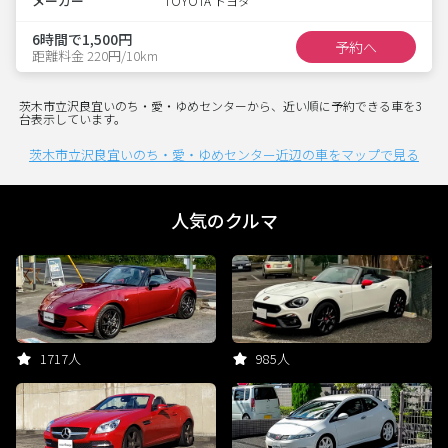
メーカー
TOYOTA トヨタ
6時間で1,500円
予約へ
距離料金 220円/10km
茨木市立沢良宜いのち・愛・ゆめセンターから、近い順に予約できる車を3
台表示しています。
茨木市立沢良宜いのち・愛・ゆめセンター近辺の車をマップで見る
人気のクルマ
1717人
985人