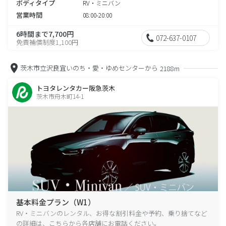
ボディタイプ
RV・ミニバン
営業時間
08:00-20:00
6時間まで7,700円
072-637-0107
免責補償制度1,100円
茨木市立沢良宜いのち・愛・ゆめセンターから
2188m
トヨタレンタカー阪急茨木
茨木市舟木町14-1
基本料金プラン（W1）
RV・ミニバンのレンタル、お得な割引料金や予約、乗り捨てなど
の詳細は、こちらから各店舗にお電話ください。