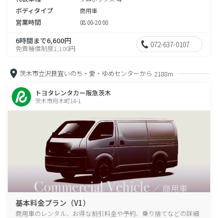
ボディタイプ
商用車
営業時間
08:00-20:00
6時間まで6,600円
072-637-0107
免責補償制度1,100円
茨木市立沢良宜いのち・愛・ゆめセンターから
2188m
トヨタレンタカー阪急茨木
茨木市舟木町14-1
基本料金プラン（V1）
商用車のレンタル、お得な割引料金や予約、乗り捨てなどの詳細