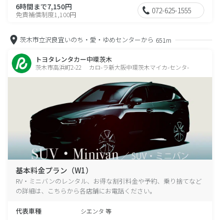
6時間まで7,150円
072-625-1555
免責補償制度1,100円
茨木市立沢良宜いのち・愛・ゆめセンターから
651m
トヨタレンタカー中環茨木
茨木市高浜町2-22 カロ-ラ新大阪中環茨木マイカ-センタ-
基本料金プラン（W1）
RV・ミニバンのレンタル、お得な割引料金や予約、乗り捨てなど
の詳細は、こちらから各店舗にお電話ください。
代表車種
シエンタ 等