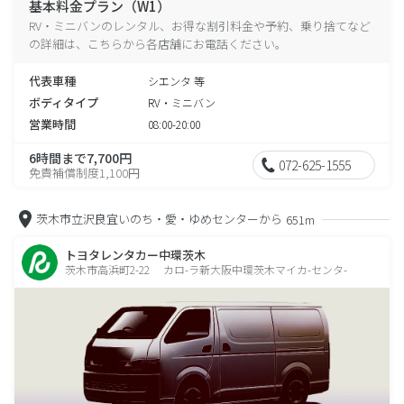
基本料金プラン（W1）
RV・ミニバンのレンタル、お得な割引料金や予約、乗り捨てなど
の詳細は、こちらから各店舗にお電話ください。
代表車種
シエンタ 等
ボディタイプ
RV・ミニバン
営業時間
08:00-20:00
6時間まで7,700円
072-625-1555
免責補償制度1,100円
茨木市立沢良宜いのち・愛・ゆめセンターから
651m
トヨタレンタカー中環茨木
茨木市高浜町2-22 カロ-ラ新大阪中環茨木マイカ-センタ-