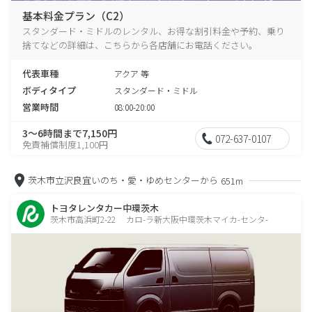
基本料金プラン（C2）
スタンダード・ミドルのレンタル、お得な割引料金や予約、乗り
捨てなどの詳細は、こちらから各店舗にお電話ください。
代表車種
アクア 等
ボディタイプ
スタンダード・ミドル
営業時間
08:00-20:00
3～6時間まで7,150円
072-637-0107
免責補償制度1,100円
茨木市立沢良宜いのち・愛・ゆめセンターから
651m
トヨタレンタカー中環茨木
茨木市高浜町2-22 カロ-ラ新大阪中環茨木マイカ-センタ-