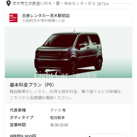
茨木市立沢良宜いのち・愛・ゆめセンターから
2871m
日産レンタカー茨木駅前店
大阪府茨木市中穂積1-3-48
基本料金プラン（P0）
軽自動車のレンタル、お得な割引料金、乗り捨てなどの詳細は、
こちらから各店舗お電話ください。
代表車種
デイズ 等
ボディタイプ
軽自動車
営業時間
08:00-20:00
6時間9,900円