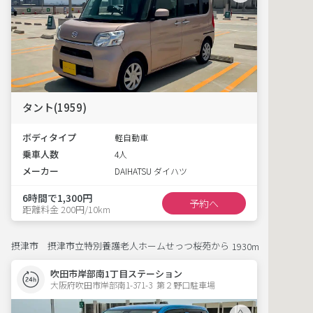
タント(1959)
ボディタイプ
軽自動車
乗車人数
4人
メーカー
DAIHATSU ダイハツ
6時間で1,300円
予約へ
距離料金 200円/10km
摂津市 摂津市立特別養護老人ホームせっつ桜苑から
1930m
吹田市岸部南1丁目ステーション
大阪府吹田市岸部南1-371-3  第２野口駐車場