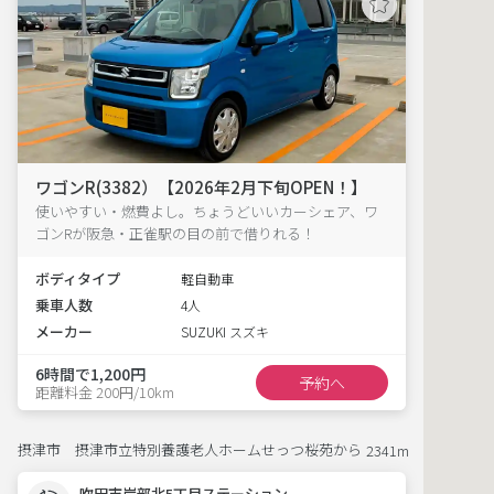
ワゴンR(3382）【2026年2月下旬OPEN！】
使いやすい・燃費よし。ちょうどいいカーシェア、ワ
ゴンRが阪急・正雀駅の目の前で借りれる！
ボディタイプ
軽自動車
乗車人数
4人
メーカー
SUZUKI スズキ
6時間で1,200円
予約へ
距離料金 200円/10km
摂津市 摂津市立特別養護老人ホームせっつ桜苑から
2341m
吹田市岸部北5丁目ステーション