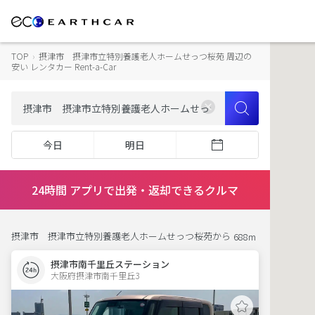
TOP
›
摂津市 摂津市立特別養護老人ホームせっつ桜苑 周辺の
安い レンタカー Rent-a-Car
今日
明日
24時間 アプリで出発・返却できるクルマ
摂津市 摂津市立特別養護老人ホームせっつ桜苑から
688m
摂津市南千里丘ステーション
大阪府摂津市南千里丘3  