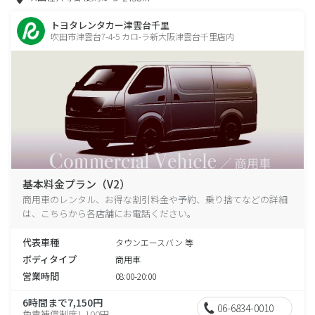
トヨタレンタカー津雲台千里
吹田市津雲台7-4-5 カロ-ラ新大阪津雲台千里店内
基本料金プラン（V2）
商用車のレンタル、お得な割引料金や予約、乗り捨てなどの詳細
は、こちらから各店舗にお電話ください。
代表車種
タウンエースバン 等
ボディタイプ
商用車
営業時間
08:00-20:00
6時間まで7,150円
06-6834-0010
免責補償制度1,100円