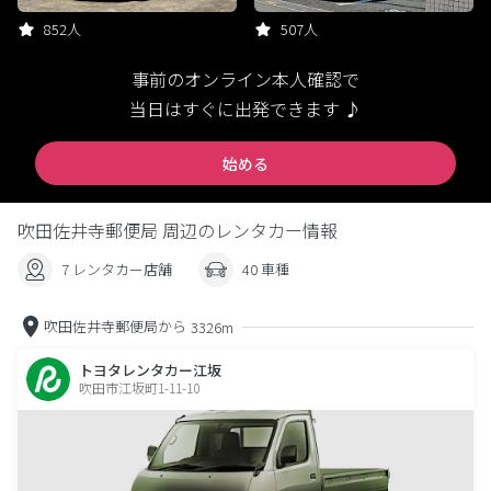
852人
507人
事前のオンライン本人確認で
当日はすぐに出発できます ♪
始める
吹田佐井寺郵便局 周辺のレンタカー情報
7 レンタカー店舗
40 車種
吹田佐井寺郵便局から
3326m
トヨタレンタカー江坂
吹田市江坂町1-11-10