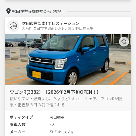
吹田佐井寺郵便局から
2526m
吹田市岸部南1丁目ステーション
大阪府吹田市岸部南1-371-3  第２野口駐車場
ワゴンR(3382）【2026年2月下旬OPEN！】
使いやすい・燃費よし。ちょうどいいカーシェア、ワゴンRが阪
急・正雀駅の目の前で借りれる！
ボディタイプ
軽自動車
乗車人数
4人
メーカー
SUZUKI スズキ