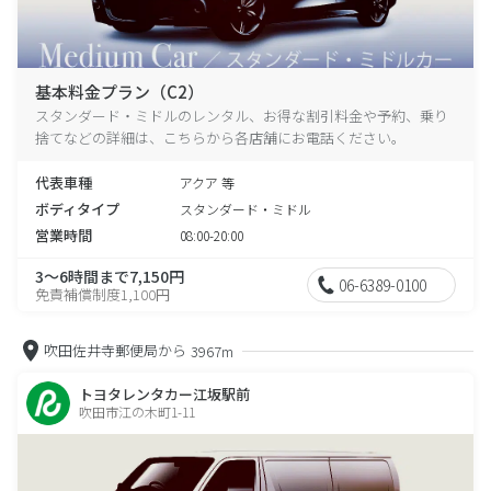
基本料金プラン（C2）
スタンダード・ミドルのレンタル、お得な割引料金や予約、乗り
捨てなどの詳細は、こちらから各店舗にお電話ください。
代表車種
アクア 等
ボディタイプ
スタンダード・ミドル
営業時間
08:00-20:00
3～6時間まで7,150円
06-6389-0100
免責補償制度1,100円
吹田佐井寺郵便局から
3967m
トヨタレンタカー江坂駅前
吹田市江の木町1-11