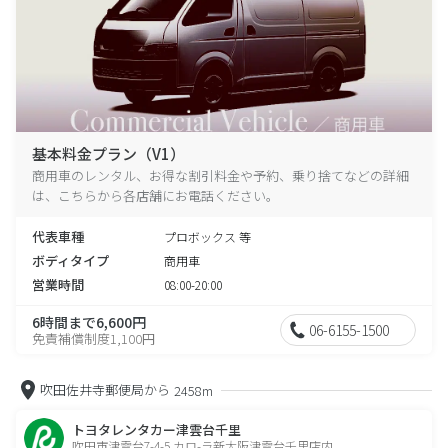
基本料金プラン（V1）
商用車のレンタル、お得な割引料金や予約、乗り捨てなどの詳細
は、こちらから各店舗にお電話ください。
代表車種
プロボックス 等
ボディタイプ
商用車
営業時間
08:00-20:00
6時間まで6,600円
06-6155-1500
免責補償制度1,100円
吹田佐井寺郵便局から
2458m
トヨタレンタカー津雲台千里
吹田市津雲台7-4-5 カロ-ラ新大阪津雲台千里店内