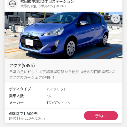
吹田市岸部北5丁目ステーション
大阪府吹田市岸部北5丁目29-9  
アクア(5455)
日常の足にぜひ！JR京都線岸辺駅から徒歩14分の吹田市岸部北に
アクアのカーシェアOPEN！
ボディタイプ
ハイブリッド
乗車人数
5人
メーカー
TOYOTA トヨタ
6時間で1,500円
予約へ
距離料金 220円/10km