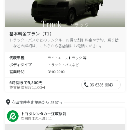
基本料金プラン（T1）
トラック・バスなどのレンタル、お得な割引料金や予約、乗り捨
てなどの詳細は、こちらから各店舗にお電話ください。
代表車種
ライトエーストラック 等
ボディタイプ
トラック・バスなど
営業時間
08:00-20:00
6時間まで5,500円
06-6386-8843
免責補償制度1,100円
吹田佐井寺郵便局から
3967m
トヨタレンタカー江坂駅前
吹田市江の木町1-11