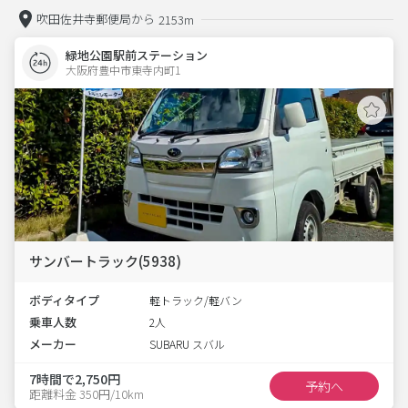
吹田佐井寺郵便局から
2153m
緑地公園駅前ステーション
大阪府豊中市東寺内町1  
サンバートラック(5938)
ボディタイプ
軽トラック/軽バン
乗車人数
2人
メーカー
SUBARU スバル
7時間で2,750円
予約へ
距離料金 350円/10km