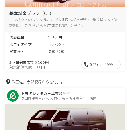
基本料金プラン（C1）
コンパクトのレンタル、お得な割引料金や予約、乗り捨てなどの
詳細は、こちらから各店舗にお電話ください。
代表車種
ヤリス 等
ボディタイプ
コンパクト
営業時間
08:00-20:00
3～6時間まで6,160円
072-625-1555
免責補償制度1,100円
吹田佐井寺郵便局から
2458m
トヨタレンタカー津雲台千里
吹田市津雲台7-4-5 カロ-ラ新大阪津雲台千里店内