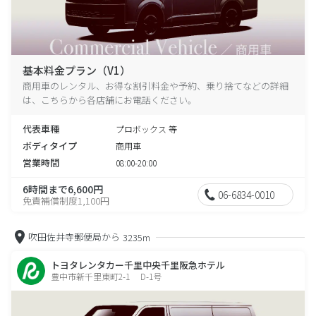
基本料金プラン（V1）
商用車のレンタル、お得な割引料金や予約、乗り捨てなどの詳細
は、こちらから各店舗にお電話ください。
代表車種
プロボックス 等
ボディタイプ
商用車
営業時間
08:00-20:00
6時間まで6,600円
06-6834-0010
免責補償制度1,100円
吹田佐井寺郵便局から
3235m
トヨタレンタカー千里中央千里阪急ホテル
豊中市新千里東町2-1 D-1号