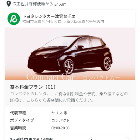
吹田佐井寺郵便局から
2458m
トヨタレンタカー津雲台千里
吹田市津雲台7-4-5 カロ-ラ新大阪津雲台千里店内
基本料金プラン（C1）
コンパクトのレンタル、お得な割引料金や予約、乗り捨てなどの
詳細は、こちらから各店舗にお電話ください。
代表車種
ヤリス 等
ボディタイプ
コンパクト
営業時間
08:00-20:00
3～6時間まで6,160円