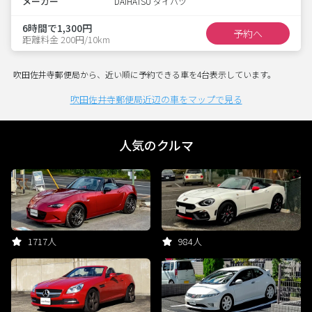
メーカー
DAIHATSU ダイハツ
6時間で1,300円
予約へ
距離料金 200円/10km
吹田佐井寺郵便局から、近い順に予約できる車を4台表示しています。
吹田佐井寺郵便局近辺の車をマップで見る
人気のクルマ
1717人
984人