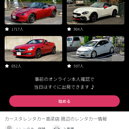
1717人
984人
852人
507人
事前のオンライン本人確認で
当日はすぐに出発できます ♪
始める
カースタレンタカー高梁店 周辺のレンタカー情報
1 レンタカー店舗
2 車種