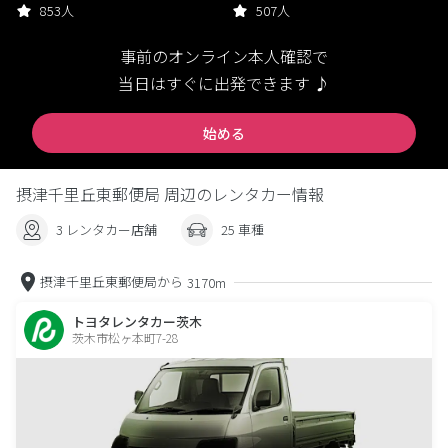
853人
507人
事前のオンライン本人確認で
当日はすぐに出発できます ♪
始める
摂津千里丘東郵便局 周辺のレンタカー情報
3 レンタカー店舗
25 車種
摂津千里丘東郵便局から
3170m
トヨタレンタカー茨木
茨木市松ヶ本町7-28