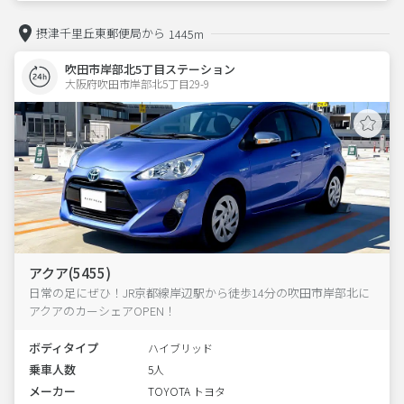
摂津千里丘東郵便局から
1445m
吹田市岸部北5丁目ステーション
大阪府吹田市岸部北5丁目29-9  
アクア(5455)
日常の足にぜひ！JR京都線岸辺駅から徒歩14分の吹田市岸部北に
アクアのカーシェアOPEN！
ボディタイプ
ハイブリッド
乗車人数
5人
メーカー
TOYOTA トヨタ