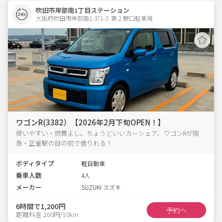
吹田市岸部南1丁目ステーション
大阪府吹田市岸部南1-371-3  第２野口駐車場
ワゴンR(3382）【2026年2月下旬OPEN！】
使いやすい・燃費よし。ちょうどいいカーシェア、ワゴンRが阪
急・正雀駅の目の前で借りれる！
ボディタイプ
軽自動車
乗車人数
4人
メーカー
SUZUKI スズキ
6時間で1,200円
予約へ
距離料金 200円/10km