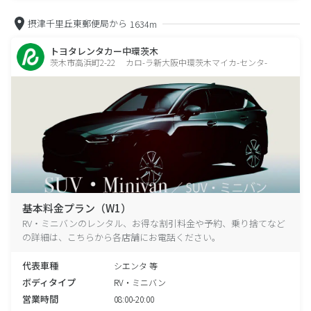
摂津千里丘東郵便局から
1634m
トヨタレンタカー中環茨木
茨木市高浜町2-22 カロ-ラ新大阪中環茨木マイカ-センタ-
基本料金プラン（W1）
RV・ミニバンのレンタル、お得な割引料金や予約、乗り捨てなど
の詳細は、こちらから各店舗にお電話ください。
代表車種
シエンタ 等
ボディタイプ
RV・ミニバン
営業時間
08:00-20:00