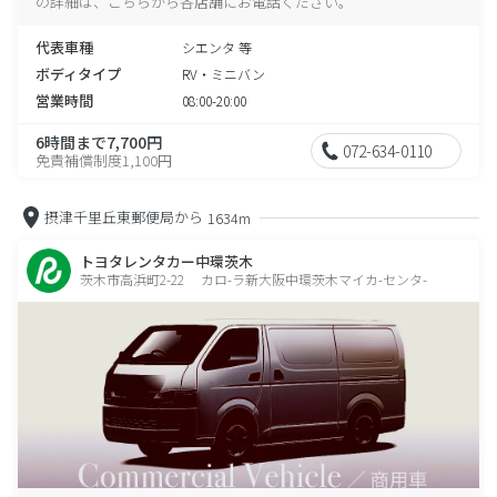
の詳細は、こちらから各店舗にお電話ください。
代表車種
シエンタ 等
ボディタイプ
RV・ミニバン
営業時間
08:00-20:00
6時間まで7,700円
072-634-0110
免責補償制度1,100円
摂津千里丘東郵便局から
1634m
トヨタレンタカー中環茨木
茨木市高浜町2-22 カロ-ラ新大阪中環茨木マイカ-センタ-