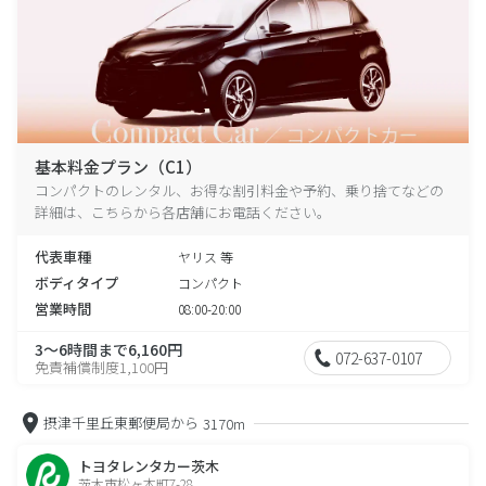
基本料金プラン（C1）
コンパクトのレンタル、お得な割引料金や予約、乗り捨てなどの
詳細は、こちらから各店舗にお電話ください。
代表車種
ヤリス 等
ボディタイプ
コンパクト
営業時間
08:00-20:00
3～6時間まで6,160円
072-637-0107
免責補償制度1,100円
摂津千里丘東郵便局から
3170m
トヨタレンタカー茨木
茨木市松ヶ本町7-28