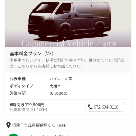
基本料金プラン（V3）
商用車のレンタル、お得な割引料金や予約、乗り捨てなどの詳細
は、こちらから各店舗にお電話ください。
代表車種
ハイエース 等
ボディタイプ
商用車
営業時間
08:00-20:00
6時間まで9,900円
072-634-0110
免責補償制度1,100円
摂津千里丘東郵便局から
1634m