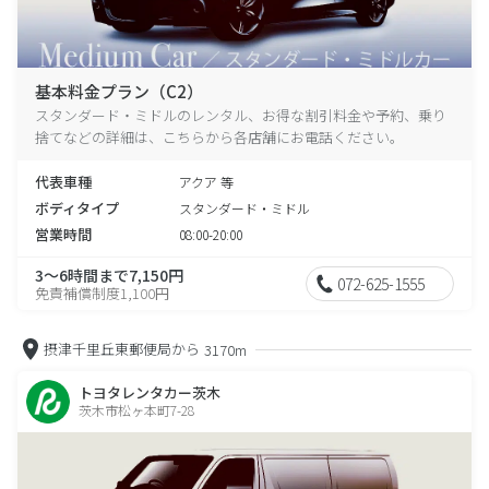
基本料金プラン（C2）
スタンダード・ミドルのレンタル、お得な割引料金や予約、乗り
捨てなどの詳細は、こちらから各店舗にお電話ください。
代表車種
アクア 等
ボディタイプ
スタンダード・ミドル
営業時間
08:00-20:00
3～6時間まで7,150円
072-625-1555
免責補償制度1,100円
摂津千里丘東郵便局から
3170m
トヨタレンタカー茨木
茨木市松ヶ本町7-28