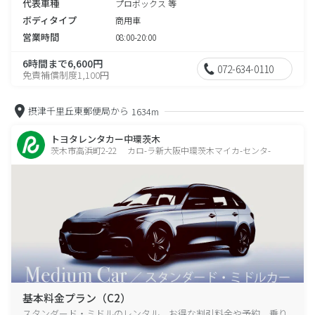
代表車種
プロボックス 等
ボディタイプ
商用車
営業時間
08:00-20:00
6時間まで6,600円
072-634-0110
免責補償制度1,100円
摂津千里丘東郵便局から
1634m
トヨタレンタカー中環茨木
茨木市高浜町2-22 カロ-ラ新大阪中環茨木マイカ-センタ-
基本料金プラン（C2）
スタンダード・ミドルのレンタル、お得な割引料金や予約、乗り