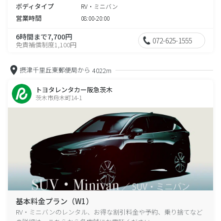
ボディタイプ
RV・ミニバン
営業時間
08:00-20:00
6時間まで7,700円
072-625-1555
免責補償制度1,100円
摂津千里丘東郵便局から
4022m
トヨタレンタカー阪急茨木
茨木市舟木町14-1
基本料金プラン（W1）
RV・ミニバンのレンタル、お得な割引料金や予約、乗り捨てなど