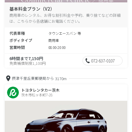
基本料金プラン（V2）
商用車のレンタル、お得な割引料金や予約、乗り捨てなどの詳細
は、こちらから各店舗にお電話ください。
代表車種
タウンエースバン 等
ボディタイプ
商用車
営業時間
08:00-20:00
6時間まで7,150円
072-637-0107
免責補償制度1,100円
摂津千里丘東郵便局から
3170m
トヨタレンタカー茨木
茨木市松ヶ本町7-28