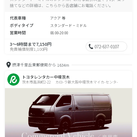
捨てなどの詳細は、こちらから各店舗にお電話ください。
代表車種
アクア 等
ボディタイプ
スタンダード・ミドル
営業時間
08:00-20:00
3～6時間まで7,150円
072-637-0107
免責補償制度1,100円
摂津千里丘東郵便局から
1634m
トヨタレンタカー中環茨木
茨木市高浜町2-22 カロ-ラ新大阪中環茨木マイカ-センタ-