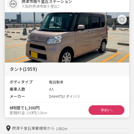
摂津市南千里丘ステーション
大阪府摂津市南千里丘3  
タント(1959)
ボディタイプ
軽自動車
乗車人数
4人
メーカー
DAIHATSU ダイハツ
6時間で1,300円
予約へ
距離料金 200円/10km
摂津千里丘東郵便局から
1092m