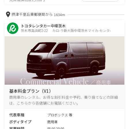
摂津千里丘東郵便局から
1634m
トヨタレンタカー中環茨木
茨木市高浜町2-22 カロ-ラ新大阪中環茨木マイカ-センタ-
基本料金プラン（V1）
商用車のレンタル、お得な割引料金や予約、乗り捨てなどの詳細
は、こちらから各店舗にお電話ください。
代表車種
プロボックス 等
ボディタイプ
商用車
営業時間
08:00-20:00