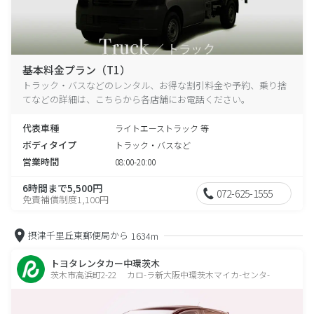
基本料金プラン（T1）
トラック・バスなどのレンタル、お得な割引料金や予約、乗り捨
てなどの詳細は、こちらから各店舗にお電話ください。
代表車種
ライトエーストラック 等
ボディタイプ
トラック・バスなど
営業時間
08:00-20:00
6時間まで5,500円
072-625-1555
免責補償制度1,100円
摂津千里丘東郵便局から
1634m
トヨタレンタカー中環茨木
茨木市高浜町2-22 カロ-ラ新大阪中環茨木マイカ-センタ-