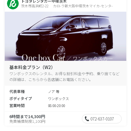
トヨタレンタカー中環茨木
茨木市高浜町2-22 カロ-ラ新大阪中環茨木マイカ-センタ-
基本料金プラン（W2）
ワンボックスのレンタル、お得な割引料金や予約、乗り捨てなど
の詳細は、こちらから各店舗にお電話ください。
代表車種
ノア 等
ボディタイプ
ワンボックス
営業時間
08:00-20:00
6時間まで14,300円
072-637-0107
免責補償制度1,100円