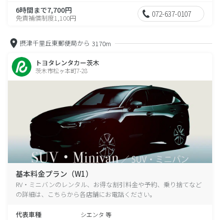
6時間まで7,700円
072-637-0107
免責補償制度1,100円
摂津千里丘東郵便局から
3170m
トヨタレンタカー茨木
茨木市松ヶ本町7-28
基本料金プラン（W1）
RV・ミニバンのレンタル、お得な割引料金や予約、乗り捨てなど
の詳細は、こちらから各店舗にお電話ください。
代表車種
シエンタ 等