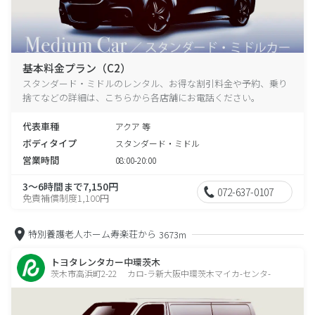
基本料金プラン（C2）
スタンダード・ミドルのレンタル、お得な割引料金や予約、乗り
捨てなどの詳細は、こちらから各店舗にお電話ください。
代表車種
アクア 等
ボディタイプ
スタンダード・ミドル
営業時間
08:00-20:00
3～6時間まで7,150円
072-637-0107
免責補償制度1,100円
特別養護老人ホーム寿楽荘から
3673m
トヨタレンタカー中環茨木
茨木市高浜町2-22 カロ-ラ新大阪中環茨木マイカ-センタ-