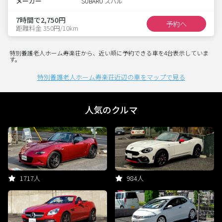
メーカー
SUBARU スバル
7時間で2,750円
予約へ
距離料金 350円/10km
特別養護老人ホーム寿楽荘から、近い順に予約できる車を4台表示していま
す。
特別養護老人ホーム寿楽荘近辺の車をマップで見る
人気のクルマ
1717人
984人