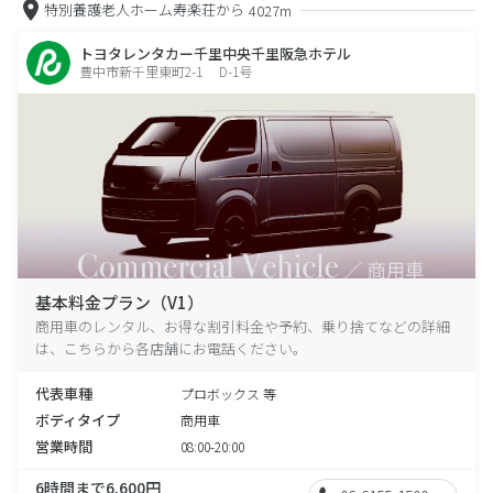
特別養護老人ホーム寿楽荘から
4027m
トヨタレンタカー千里中央千里阪急ホテル
豊中市新千里東町2-1 D-1号
基本料金プラン（V1）
商用車のレンタル、お得な割引料金や予約、乗り捨てなどの詳細
は、こちらから各店舗にお電話ください。
代表車種
プロボックス 等
ボディタイプ
商用車
営業時間
08:00-20:00
6時間まで6,600円