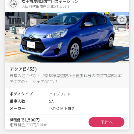
吹田市岸部北5丁目ステーション
大阪府吹田市岸部北5丁目29-9  
アクア(5455)
日常の足にぜひ！JR京都線岸辺駅から徒歩14分の吹田市岸部北に
アクアのカーシェアOPEN！
ボディタイプ
ハイブリッド
乗車人数
5人
メーカー
TOYOTA トヨタ
6時間で1,500円
予約へ
距離料金 220円/10km