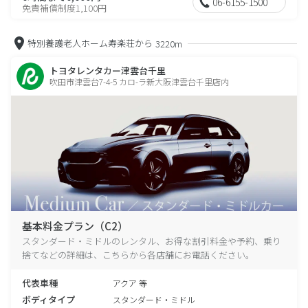
06-6155-1500
免責補償制度1,100円
特別養護老人ホーム寿楽荘から
3220m
トヨタレンタカー津雲台千里
吹田市津雲台7-4-5 カロ-ラ新大阪津雲台千里店内
基本料金プラン（C2）
スタンダード・ミドルのレンタル、お得な割引料金や予約、乗り
捨てなどの詳細は、こちらから各店舗にお電話ください。
代表車種
アクア 等
ボディタイプ
スタンダード・ミドル