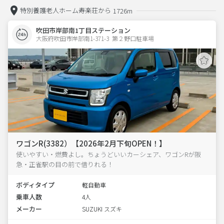
特別養護老人ホーム寿楽荘から
1726m
吹田市岸部南1丁目ステーション
大阪府吹田市岸部南1-371-3  第２野口駐車場
ワゴンR(3382）【2026年2月下旬OPEN！】
使いやすい・燃費よし。ちょうどいいカーシェア、ワゴンRが阪
急・正雀駅の目の前で借りれる！
ボディタイプ
軽自動車
乗車人数
4人
メーカー
SUZUKI スズキ