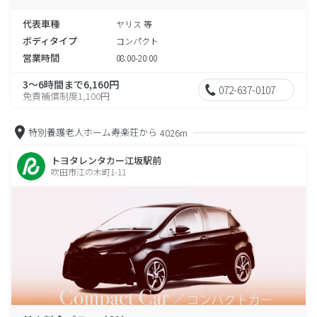
代表車種
ヤリス 等
ボディタイプ
コンパクト
営業時間
08:00-20:00
3～6時間まで6,160円
072-637-0107
免責補償制度1,100円
特別養護老人ホーム寿楽荘から
4026m
トヨタレンタカー江坂駅前
吹田市江の木町1-11