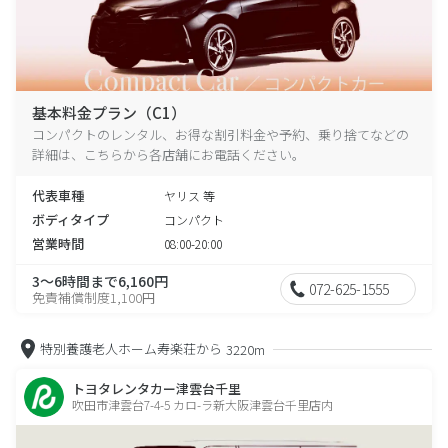
基本料金プラン（C1）
コンパクトのレンタル、お得な割引料金や予約、乗り捨てなどの
詳細は、こちらから各店舗にお電話ください。
代表車種
ヤリス 等
ボディタイプ
コンパクト
営業時間
08:00-20:00
3～6時間まで6,160円
072-625-1555
免責補償制度1,100円
特別養護老人ホーム寿楽荘から
3220m
トヨタレンタカー津雲台千里
吹田市津雲台7-4-5 カロ-ラ新大阪津雲台千里店内