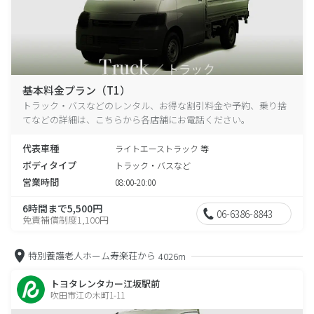
基本料金プラン（T1）
トラック・バスなどのレンタル、お得な割引料金や予約、乗り捨
てなどの詳細は、こちらから各店舗にお電話ください。
代表車種
ライトエーストラック 等
ボディタイプ
トラック・バスなど
営業時間
08:00-20:00
6時間まで5,500円
06-6386-8843
免責補償制度1,100円
特別養護老人ホーム寿楽荘から
4026m
トヨタレンタカー江坂駅前
吹田市江の木町1-11