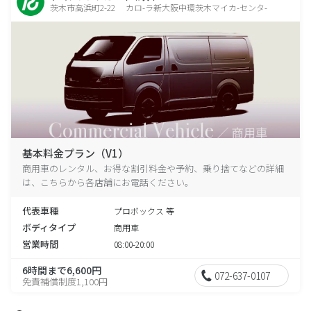
茨木市高浜町2-22 カロ-ラ新大阪中環茨木マイカ-センタ-
基本料金プラン（V1）
商用車のレンタル、お得な割引料金や予約、乗り捨てなどの詳細
は、こちらから各店舗にお電話ください。
代表車種
プロボックス 等
ボディタイプ
商用車
営業時間
08:00-20:00
6時間まで6,600円
072-637-0107
免責補償制度1,100円