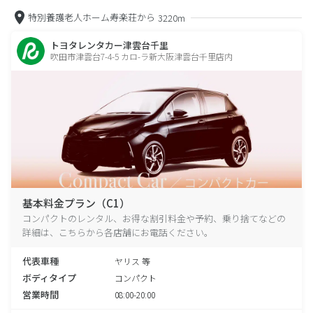
特別養護老人ホーム寿楽荘から
3220m
トヨタレンタカー津雲台千里
吹田市津雲台7-4-5 カロ-ラ新大阪津雲台千里店内
基本料金プラン（C1）
コンパクトのレンタル、お得な割引料金や予約、乗り捨てなどの
詳細は、こちらから各店舗にお電話ください。
代表車種
ヤリス 等
ボディタイプ
コンパクト
営業時間
08:00-20:00