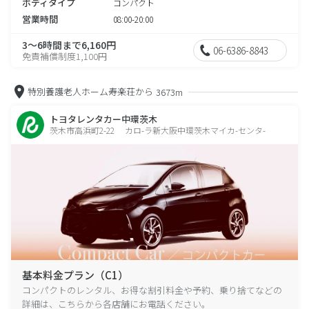
ボディタイプ
コンパクト
営業時間
08:00-20:00
3～6時間まで6,160円
06-6386-8843
免責補償制度1,100円
特別養護老人ホーム寿楽荘から
3673m
トヨタレンタカー中環茨木
茨木市高浜町2-22 カロ-ラ新大阪中環茨木マイカ-センタ-
基本料金プラン（C1）
コンパクトのレンタル、お得な割引料金や予約、乗り捨てなどの
詳細は、こちらから各店舗にお電話ください。