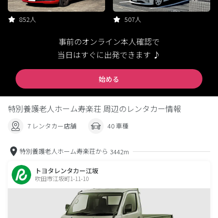
852人
507人
事前のオンライン本人確認で
当日はすぐに出発できます ♪
始める
特別養護老人ホーム寿楽荘 周辺のレンタカー情報
7 レンタカー店舗
40 車種
特別養護老人ホーム寿楽荘から
3442m
トヨタレンタカー江坂
吹田市江坂町1-11-10