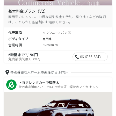
基本料金プラン（V2）
商用車のレンタル、お得な割引料金や予約、乗り捨てなどの詳細
は、こちらから各店舗にお電話ください。
代表車種
タウンエースバン 等
ボディタイプ
商用車
営業時間
08:00-20:00
6時間まで7,150円
06-6386-8843
免責補償制度1,100円
特別養護老人ホーム寿楽荘から
3673m
トヨタレンタカー中環茨木
茨木市高浜町2-22 カロ-ラ新大阪中環茨木マイカ-センタ-