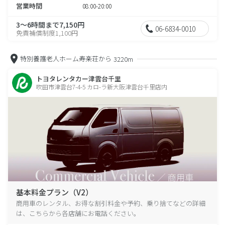
営業時間
08:00-20:00
3～6時間まで7,150円
06-6834-0010
免責補償制度1,100円
特別養護老人ホーム寿楽荘から
3220m
トヨタレンタカー津雲台千里
吹田市津雲台7-4-5 カロ-ラ新大阪津雲台千里店内
基本料金プラン（V2）
商用車のレンタル、お得な割引料金や予約、乗り捨てなどの詳細
は、こちらから各店舗にお電話ください。