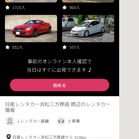
1715人
984人
852人
507人
事前のオンライン本人確認で
当日はすぐに出発できます ♪
始める
日産レンタカー浜松三方原店 周辺のレンタカー
情報
2 レンタカー店舗
8 車種
日産レンタカー浜松三方原店から
3206m