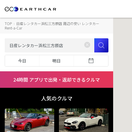
TOP
›
日産レンタカー浜松三方原店 周辺の安い レンタカー
Rent-a-Car
今日
明日
24時間 アプリで出発・返却できるクルマ
人気のクルマ