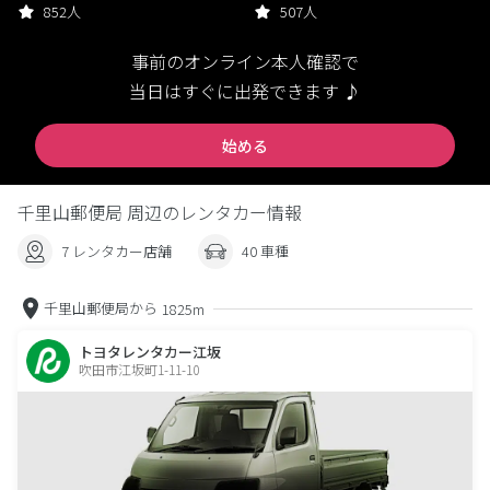
852人
507人
事前のオンライン本人確認で
当日はすぐに出発できます ♪
始める
千里山郵便局 周辺のレンタカー情報
7 レンタカー店舗
40 車種
千里山郵便局から
1825m
トヨタレンタカー江坂
吹田市江坂町1-11-10