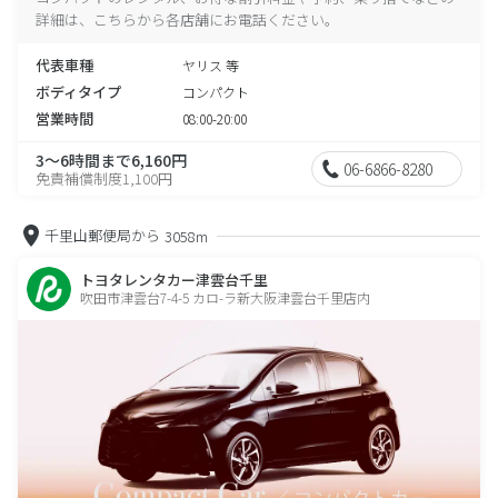
詳細は、こちらから各店舗にお電話ください。
代表車種
ヤリス 等
ボディタイプ
コンパクト
営業時間
08:00-20:00
3～6時間まで6,160円
06-6866-8280
免責補償制度1,100円
千里山郵便局から
3058m
トヨタレンタカー津雲台千里
吹田市津雲台7-4-5 カロ-ラ新大阪津雲台千里店内