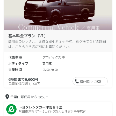
基本料金プラン（V1）
商用車のレンタル、お得な割引料金や予約、乗り捨てなどの詳細
は、こちらから各店舗にお電話ください。
代表車種
プロボックス 等
ボディタイプ
商用車
営業時間
08:00-20:00
6時間まで6,600円
06-4866-0200
免責補償制度1,100円
千里山郵便局から
3058m
トヨタレンタカー津雲台千里
吹田市津雲台7-4-5 カロ-ラ新大阪津雲台千里店内