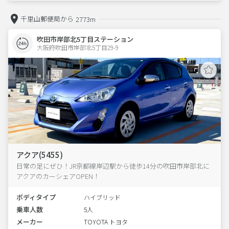
千里山郵便局から
2773m
吹田市岸部北5丁目ステーション
大阪府吹田市岸部北5丁目29-9  
アクア(5455)
日常の足にぜひ！JR京都線岸辺駅から徒歩14分の吹田市岸部北に
アクアのカーシェアOPEN！
ボディタイプ
ハイブリッド
乗車人数
5人
メーカー
TOYOTA トヨタ