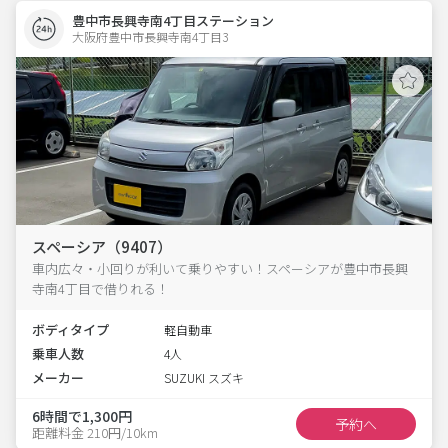
豊中市長興寺南4丁目ステーション
大阪府豊中市長興寺南4丁目3  
スペーシア（9407）
車内広々・小回りが利いて乗りやすい！スペーシアが豊中市長興
寺南4丁目で借りれる！
ボディタイプ
軽自動車
乗車人数
4人
メーカー
SUZUKI スズキ
6時間で1,300円
予約へ
距離料金 210円/10km