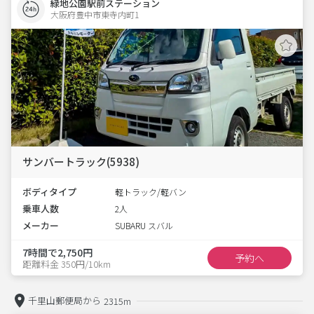
緑地公園駅前ステーション
大阪府豊中市東寺内町1  
サンバートラック(5938)
ボディタイプ
軽トラック/軽バン
乗車人数
2人
メーカー
SUBARU スバル
7時間で2,750円
予約へ
距離料金 350円/10km
千里山郵便局から
2315m