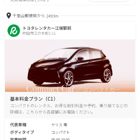
千里山郵便局から
2493m
トヨタレンタカー江坂駅前
吹田市江の木町1-11
基本料金プラン（C1）
コンパクトのレンタル、お得な割引料金や予約、乗り捨てなどの
詳細は、こちらから各店舗にお電話ください。
代表車種
ヤリス 等
ボディタイプ
コンパクト
営業時間
08:00-20:00