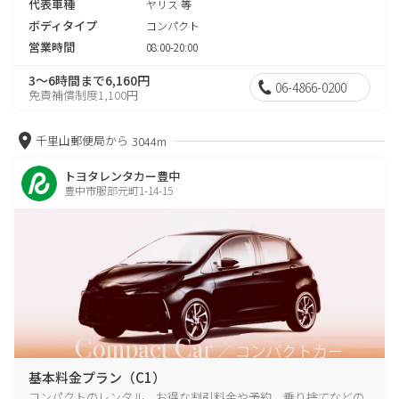
代表車種
ヤリス 等
ボディタイプ
コンパクト
営業時間
08:00-20:00
3～6時間まで6,160円
06-4866-0200
免責補償制度1,100円
千里山郵便局から
3044m
トヨタレンタカー豊中
豊中市服部元町1-14-15
基本料金プラン（C1）
コンパクトのレンタル、お得な割引料金や予約、乗り捨てなどの