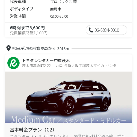
代表車種
プロボックス 等
ボディタイプ
商用車
営業時間
08:00-20:00
6時間まで6,600円
06-6834-0010
免責補償制度1,100円
吹田岸辺駅前郵便局から
3013m
トヨタレンタカー中環茨木
茨木市高浜町2-22 カロ-ラ新大阪中環茨木マイカ-センタ-
基本料金プラン（C2）
スタンダード・ミドルのレンタル、お得な割引料金や予約、乗り