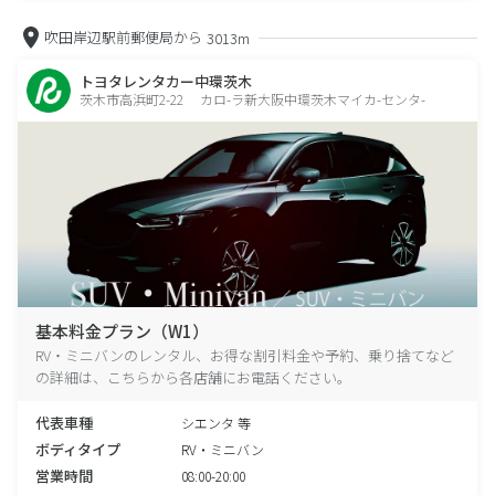
吹田岸辺駅前郵便局から
3013m
トヨタレンタカー中環茨木
茨木市高浜町2-22 カロ-ラ新大阪中環茨木マイカ-センタ-
基本料金プラン（W1）
RV・ミニバンのレンタル、お得な割引料金や予約、乗り捨てなど
の詳細は、こちらから各店舗にお電話ください。
代表車種
シエンタ 等
ボディタイプ
RV・ミニバン
営業時間
08:00-20:00