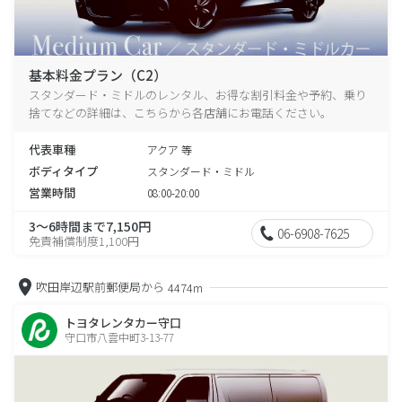
基本料金プラン（C2）
スタンダード・ミドルのレンタル、お得な割引料金や予約、乗り
捨てなどの詳細は、こちらから各店舗にお電話ください。
代表車種
アクア 等
ボディタイプ
スタンダード・ミドル
営業時間
08:00-20:00
3～6時間まで7,150円
06-6908-7625
免責補償制度1,100円
吹田岸辺駅前郵便局から
4474m
トヨタレンタカー守口
守口市八雲中町3-13-77