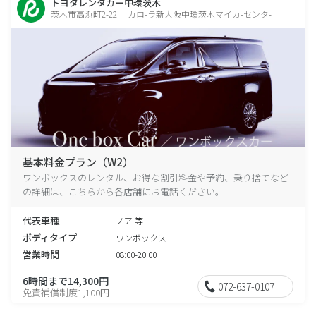
トヨタレンタカー中環茨木
茨木市高浜町2-22 カロ-ラ新大阪中環茨木マイカ-センタ-
基本料金プラン（W2）
ワンボックスのレンタル、お得な割引料金や予約、乗り捨てなど
の詳細は、こちらから各店舗にお電話ください。
代表車種
ノア 等
ボディタイプ
ワンボックス
営業時間
08:00-20:00
6時間まで14,300円
072-637-0107
免責補償制度1,100円