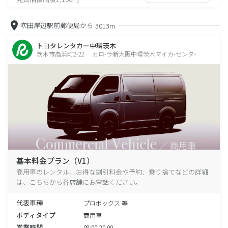
吹田岸辺駅前郵便局から
3013m
トヨタレンタカー中環茨木
茨木市高浜町2-22 カロ-ラ新大阪中環茨木マイカ-センタ-
基本料金プラン（V1）
商用車のレンタル、お得な割引料金や予約、乗り捨てなどの詳細
は、こちらから各店舗にお電話ください。
代表車種
プロボックス 等
ボディタイプ
商用車
営業時間
08:00-20:00