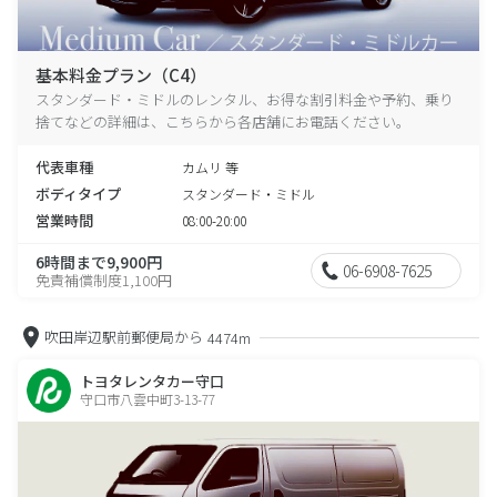
基本料金プラン（C4）
スタンダード・ミドルのレンタル、お得な割引料金や予約、乗り
捨てなどの詳細は、こちらから各店舗にお電話ください。
代表車種
カムリ 等
ボディタイプ
スタンダード・ミドル
営業時間
08:00-20:00
6時間まで9,900円
06-6908-7625
免責補償制度1,100円
吹田岸辺駅前郵便局から
4474m
トヨタレンタカー守口
守口市八雲中町3-13-77