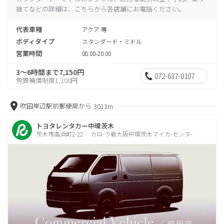
捨てなどの詳細は、こちらから各店舗にお電話ください。
代表車種
アクア 等
ボディタイプ
スタンダード・ミドル
営業時間
08:00-20:00
3～6時間まで7,150円
072-637-0107
免責補償制度1,100円
吹田岸辺駅前郵便局から
3013m
トヨタレンタカー中環茨木
茨木市高浜町2-22 カロ-ラ新大阪中環茨木マイカ-センタ-