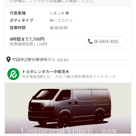
の詳細は、こちらから各店舗にお電話ください。
代表車種
シエンタ 等
ボディタイプ
RV・ミニバン
営業時間
08:00-20:00
6時間まで7,700円
06-6834-0010
免責補償制度1,100円
吹田岸辺駅前郵便局から
3013m
トヨタレンタカー中環茨木
茨木市高浜町2-22 カロ-ラ新大阪中環茨木マイカ-センタ-