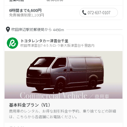
6時間まで6,600円
072-637-0107
免責補償制度1,100円
吹田岸辺駅前郵便局から
4498m
トヨタレンタカー津雲台千里
吹田市津雲台7-4-5 カロ-ラ新大阪津雲台千里店内
基本料金プラン（V1）
商用車のレンタル、お得な割引料金や予約、乗り捨てなどの詳細
は、こちらから各店舗にお電話ください。