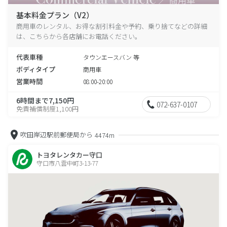
基本料金プラン（V2）
商用車のレンタル、お得な割引料金や予約、乗り捨てなどの詳細
は、こちらから各店舗にお電話ください。
代表車種
タウンエースバン 等
ボディタイプ
商用車
営業時間
08:00-20:00
6時間まで7,150円
072-637-0107
免責補償制度1,100円
吹田岸辺駅前郵便局から
4474m
トヨタレンタカー守口
守口市八雲中町3-13-77