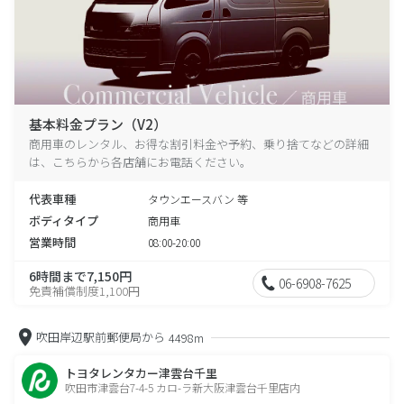
基本料金プラン（V2）
商用車のレンタル、お得な割引料金や予約、乗り捨てなどの詳細
は、こちらから各店舗にお電話ください。
代表車種
タウンエースバン 等
ボディタイプ
商用車
営業時間
08:00-20:00
6時間まで7,150円
06-6908-7625
免責補償制度1,100円
吹田岸辺駅前郵便局から
4498m
トヨタレンタカー津雲台千里
吹田市津雲台7-4-5 カロ-ラ新大阪津雲台千里店内