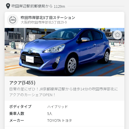
吹田岸辺駅前郵便局から
1129m
吹田市岸部北5丁目ステーション
大阪府吹田市岸部北5丁目29-9  
アクア(5455)
日常の足にぜひ！JR京都線岸辺駅から徒歩14分の吹田市岸部北に
アクアのカーシェアOPEN！
ボディタイプ
ハイブリッド
乗車人数
5人
メーカー
TOYOTA トヨタ