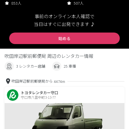
853人
507人
事前のオンライン本人確認で
当日はすぐに出発できます ♪
始める
吹田岸辺駅前郵便局 周辺のレンタカー情報
3 レンタカー店舗
25 車種
吹田岸辺駅前郵便局から
4474m
トヨタレンタカー守口
守口市八雲中町3-13-77