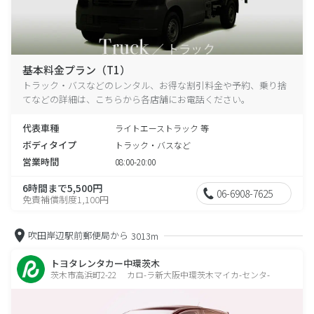
基本料金プラン（T1）
トラック・バスなどのレンタル、お得な割引料金や予約、乗り捨
てなどの詳細は、こちらから各店舗にお電話ください。
代表車種
ライトエーストラック 等
ボディタイプ
トラック・バスなど
営業時間
08:00-20:00
6時間まで5,500円
06-6908-7625
免責補償制度1,100円
吹田岸辺駅前郵便局から
3013m
トヨタレンタカー中環茨木
茨木市高浜町2-22 カロ-ラ新大阪中環茨木マイカ-センタ-