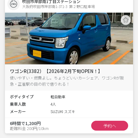
吹田市岸部南1丁目ステーション
大阪府吹田市岸部南1-371-3  第２野口駐車場
ワゴンR(3382）【2026年2月下旬OPEN！】
使いやすい・燃費よし。ちょうどいいカーシェア、ワゴンRが阪
急・正雀駅の目の前で借りれる！
ボディタイプ
軽自動車
乗車人数
4人
メーカー
SUZUKI スズキ
6時間で1,200円
予約へ
距離料金 200円/10km