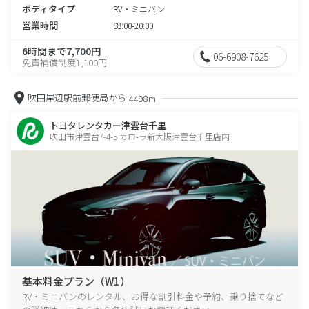
ボディタイプ
RV・ミニバン
営業時間
08:00-20:00
6時間まで7,700円
06-6908-7625
免責補償制度1,100円
吹田岸辺駅前郵便局から
4498m
トヨタレンタカー津雲台千里
吹田市津雲台7-4-5 カロ-ラ新大阪津雲台千里店内
基本料金プラン（W1）
RV・ミニバンのレンタル、お得な割引料金や予約、乗り捨てなど