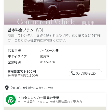
基本料金プラン（V3）
商用車のレンタル、お得な割引料金や予約、乗り捨てなどの詳細
は、こちらから各店舗にお電話ください。
代表車種
ハイエース 等
ボディタイプ
商用車
営業時間
08:00-20:00
6時間まで9,900円
06-6908-7625
免責補償制度1,100円
吹田岸辺駅前郵便局から
4498m
トヨタレンタカー津雲台千里
吹田市津雲台7-4-5 カロ-ラ新大阪津雲台千里店内