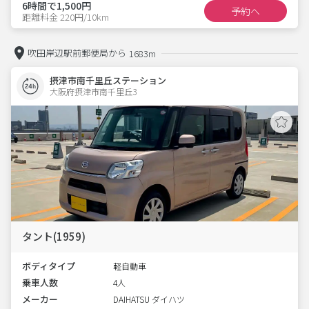
6時間で1,500円
予約へ
距離料金 220円/10km
吹田岸辺駅前郵便局から
1683m
摂津市南千里丘ステーション
大阪府摂津市南千里丘3  
タント(1959)
ボディタイプ
軽自動車
乗車人数
4人
メーカー
DAIHATSU ダイハツ