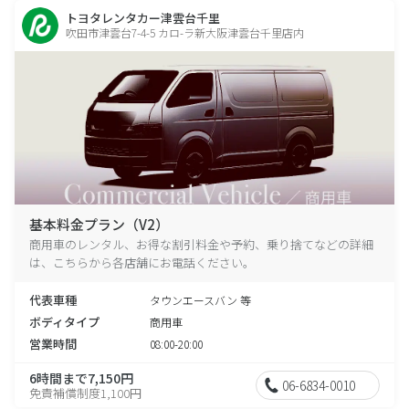
トヨタレンタカー津雲台千里
吹田市津雲台7-4-5 カロ-ラ新大阪津雲台千里店内
基本料金プラン（V2）
商用車のレンタル、お得な割引料金や予約、乗り捨てなどの詳細
は、こちらから各店舗にお電話ください。
代表車種
タウンエースバン 等
ボディタイプ
商用車
営業時間
08:00-20:00
6時間まで7,150円
06-6834-0010
免責補償制度1,100円