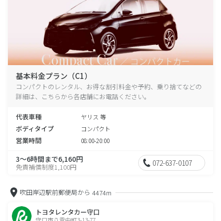
基本料金プラン（C1）
コンパクトのレンタル、お得な割引料金や予約、乗り捨てなどの
詳細は、こちらから各店舗にお電話ください。
代表車種
ヤリス 等
ボディタイプ
コンパクト
営業時間
08:00-20:00
3～6時間まで6,160円
072-637-0107
免責補償制度1,100円
吹田岸辺駅前郵便局から
4474m
トヨタレンタカー守口
守口市八雲中町3-13-77