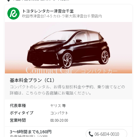
トヨタレンタカー津雲台千里
吹田市津雲台7-4-5 カロ-ラ新大阪津雲台千里店内
基本料金プラン（C1）
コンパクトのレンタル、お得な割引料金や予約、乗り捨てなどの
詳細は、こちらから各店舗にお電話ください。
代表車種
ヤリス 等
ボディタイプ
コンパクト
営業時間
08:00-20:00
3～6時間まで6,160円
06-6834-0010
免責補償制度1,100円