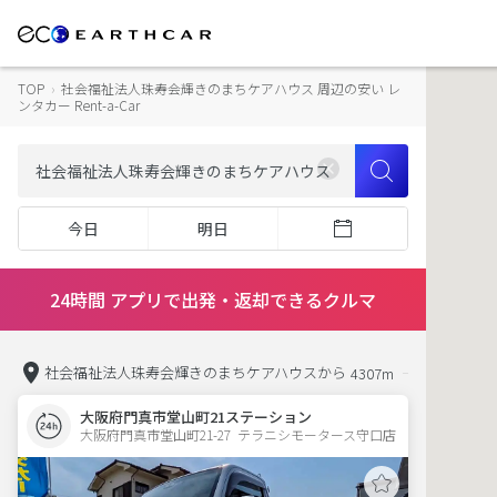
TOP
›
社会福祉法人珠寿会輝きのまちケアハウス 周辺の安い レ
ンタカー Rent-a-Car
今日
明日
24時間 アプリで出発・返却できるクルマ
社会福祉法人珠寿会輝きのまちケアハウスから
4307m
大阪府門真市堂山町21ステーション
大阪府門真市堂山町21-27  テラニシモータース守口店