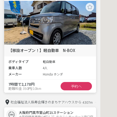
【移設オープン！】軽自動車 N-BOX
ボディタイプ
軽自動車
乗車人数
4人
メーカー
Honda ホンダ
7時間で2,178円
予約へ
距離料金 350円/10km
社会福祉法人珠寿会輝きのまちケアハウスから
4307m
大阪府門真市堂山町21ステーション
大阪府門真市堂山町21-27  テラニシモータース守口店