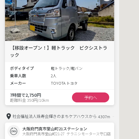
【移設オープン！】軽トラック ピクシストラ
ック
ボディタイプ
軽トラック/軽バン
乗車人数
2人
メーカー
TOYOTA トヨタ
7時間で2,750円
予約へ
距離料金 350円/10km
社会福祉法人珠寿会輝きのまちケアハウスから
4307m
大阪府門真市堂山町21ステーション
大阪府門真市堂山町21-27  テラニシモータース守口店