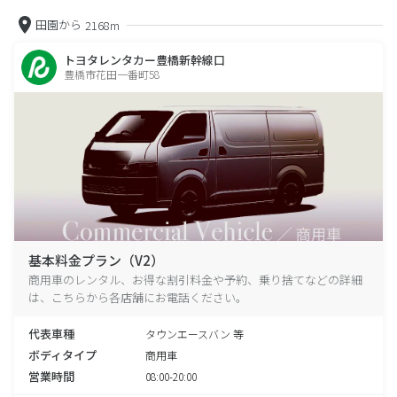
田園から
2168m
トヨタレンタカー豊橋新幹線口
豊橋市花田一番町58
基本料金プラン（V2）
商用車のレンタル、お得な割引料金や予約、乗り捨てなどの詳細
は、こちらから各店舗にお電話ください。
代表車種
タウンエースバン 等
ボディタイプ
商用車
営業時間
08:00-20:00