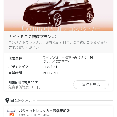
ナビ・ＥＴＣ装備プラン J2
コンパクトのレンタル、お得な割引料金、ご予約はこちらから各
店舗お電話ください。
ヴィッツ等（車種や車両形状は一例
代表車種
です。／指定不可）
ボディタイプ
コンパクト
営業時間
09:00-20:00
6時間まで5,500円
詳細を見る
免責補償制度1,100円
田園から
2322m
バジェットレンタカー豊橋駅前店
豊橋市花田町字石塚42−5