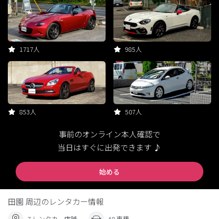
1717人
985人
853人
507人
事前のオンライン本人確認で
当日はすぐに出発できます ♪
始める
田園 周辺のレンタカー情報
7 レンタカー店舗
40 車種