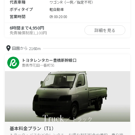
代表車種
ワゴンR（一例／指定不可）
ボディタイプ
軽自動車
営業時間
09:00-20:00
6時間まで4,950円
詳細を見る
免責補償制度1,100円
田園から
2168m
トヨタレンタカー豊橋新幹線口
豊橋市花田一番町58
基本料金プラン（T1）
トラック・バスなどのレンタル、お得な割引料金や予約、乗り捨