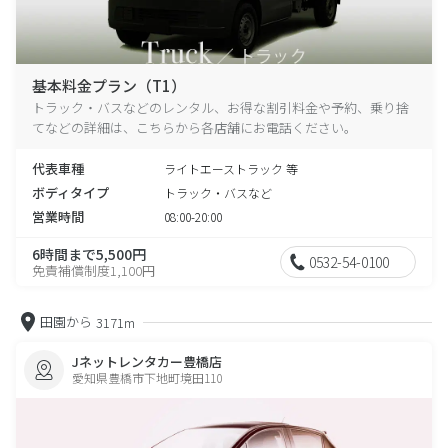
基本料金プラン（T1）
トラック・バスなどのレンタル、お得な割引料金や予約、乗り捨
てなどの詳細は、こちらから各店舗にお電話ください。
代表車種
ライトエーストラック 等
ボディタイプ
トラック・バスなど
営業時間
08:00-20:00
6時間まで5,500円
0532-54-0100
免責補償制度1,100円
田園から
3171m
Jネットレンタカー豊橋店
愛知県豊橋市下地町境田110