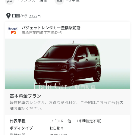
田園から
2322m
バジェットレンタカー豊橋駅前店
豊橋市花田町字石塚42−5
基本料金プラン
軽自動車のレンタル、お得な割引料金、ご予約はこちらから各店
舗お電話ください。
代表車種
ワゴンＲ 他 （車種指定不可）
ボディタイプ
軽自動車