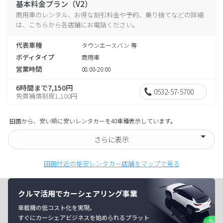
基本料金プラン（V2）
商用車のレンタル、お得な割引料金や予約、乗り捨てなどの詳細
は、こちらから各店舗にお電話ください。
代表車種
タウンエースバン 等
ボディタイプ
商用車
営業時間
08:00-20:00
6時間まで7,150円
0532-57-5700
免責補償制度1,100円
田園から、安い順に安いレンタカーを40車種表示しています。
さらに表示
田園付近の格安レンタカー店舗をマップで見る
クルマ活用でカーシェアリング事業
車載機の低コスト化を実現。
すぐにカーシェアビジネスを始められるプラット