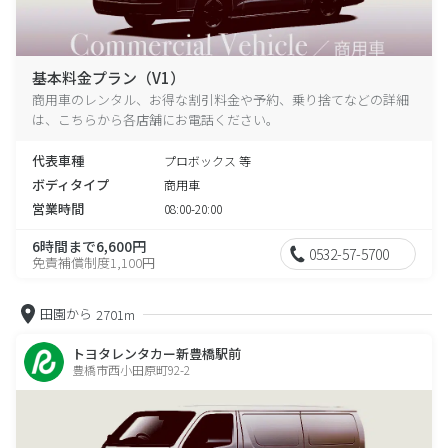
基本料金プラン（V1）
商用車のレンタル、お得な割引料金や予約、乗り捨てなどの詳細
は、こちらから各店舗にお電話ください。
代表車種
プロボックス 等
ボディタイプ
商用車
営業時間
08:00-20:00
6時間まで6,600円
0532-57-5700
免責補償制度1,100円
田園から
2701m
トヨタレンタカー新豊橋駅前
豊橋市西小田原町92-2