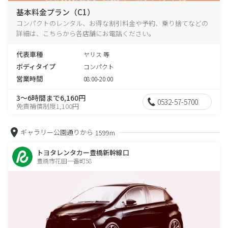
基本料金プラン（C1）
コンパクトのレンタル、お得な割引料金や予約、乗り捨てなどの
詳細は、こちらから各店舗にお電話ください。
代表車種
ヤリス 等
ボディタイプ
コンパクト
営業時間
08:00-20:00
3～6時間まで6,160円
0532-57-5700
免責補償制度1,100円
ギャラリー公園通りから
1599m
トヨタレンタカー豊橋新幹線口
豊橋市花田一番町58