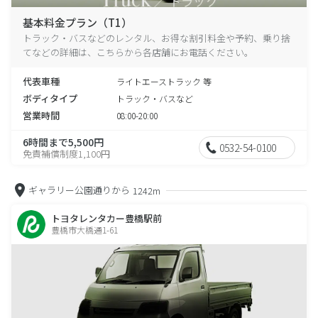
基本料金プラン（T1）
トラック・バスなどのレンタル、お得な割引料金や予約、乗り捨
てなどの詳細は、こちらから各店舗にお電話ください。
代表車種
ライトエーストラック 等
ボディタイプ
トラック・バスなど
営業時間
08:00-20:00
6時間まで5,500円
0532-54-0100
免責補償制度1,100円
ギャラリー公園通りから
1242m
トヨタレンタカー豊橋駅前
豊橋市大橋通1-61