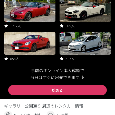
1717人
985人
853人
507人
事前のオンライン本人確認で
当日はすぐに出発できます ♪
始める
ギャラリー公園通り 周辺のレンタカー情報
8 レンタカー店舗
40 車種