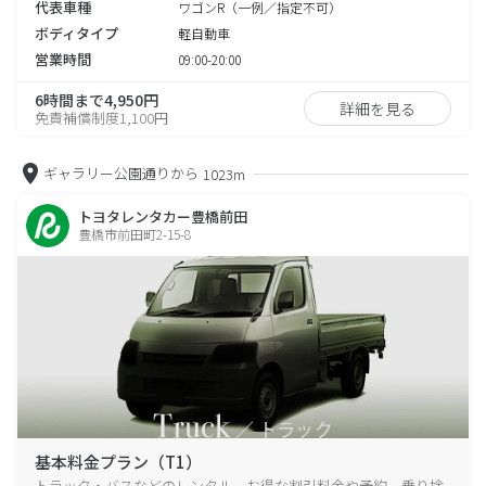
代表車種
ワゴンR（一例／指定不可）
ボディタイプ
軽自動車
営業時間
09:00-20:00
6時間まで4,950円
詳細を見る
免責補償制度1,100円
ギャラリー公園通りから
1023m
トヨタレンタカー豊橋前田
豊橋市前田町2-15-8
基本料金プラン（T1）
トラック・バスなどのレンタル、お得な割引料金や予約、乗り捨