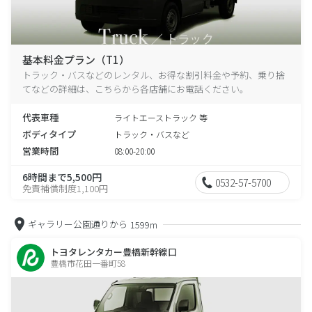
基本料金プラン（T1）
トラック・バスなどのレンタル、お得な割引料金や予約、乗り捨
てなどの詳細は、こちらから各店舗にお電話ください。
代表車種
ライトエーストラック 等
ボディタイプ
トラック・バスなど
営業時間
08:00-20:00
6時間まで5,500円
0532-57-5700
免責補償制度1,100円
ギャラリー公園通りから
1599m
トヨタレンタカー豊橋新幹線口
豊橋市花田一番町58