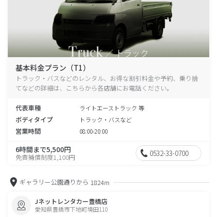
基本料金プラン（T1）
トラック・バスなどのレンタル、お得な割引料金や予約、乗り捨
てなどの詳細は、こちらから各店舗にお電話ください。
代表車種
ライトエーストラック 等
ボディタイプ
トラック・バスなど
営業時間
08:00-20:00
6時間まで5,500円
0532-33-0700
免責補償制度1,100円
ギャラリー公園通りから
1824m
Jネットレンタカー豊橋店
愛知県豊橋市下地町境田110