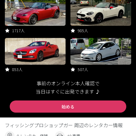
1717人
985人
853人
507人
事前のオンライン本人確認で
当日はすぐに出発できます ♪
始める
フィッシングプロショップガー 周辺のレンタカー情報
8 レンタカー店舗
40 車種