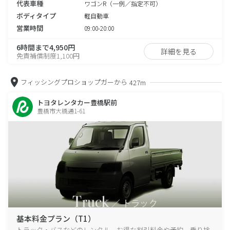
代表車種
ワゴンR（一例／指定不可）
ボディタイプ
軽自動車
営業時間
09:00-20:00
6時間まで4,950円
詳細を見る
免責補償制度1,100円
フィッシングプロショップガーから
427m
トヨタレンタカー豊橋駅前
豊橋市大橋通1-61
基本料金プラン（T1）
トラック・バスなどのレンタル、お得な割引料金や予約、乗り捨