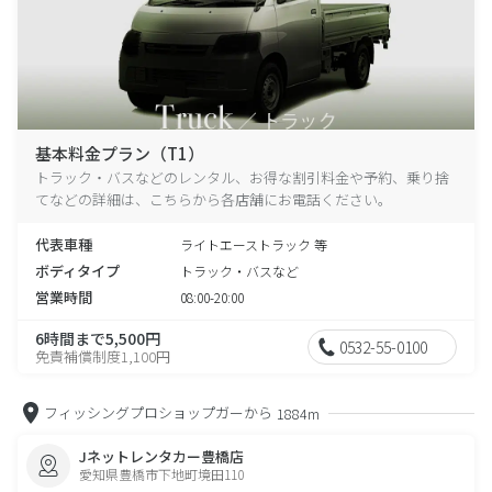
基本料金プラン（T1）
トラック・バスなどのレンタル、お得な割引料金や予約、乗り捨
てなどの詳細は、こちらから各店舗にお電話ください。
代表車種
ライトエーストラック 等
ボディタイプ
トラック・バスなど
営業時間
08:00-20:00
6時間まで5,500円
0532-55-0100
免責補償制度1,100円
フィッシングプロショップガーから
1884m
Jネットレンタカー豊橋店
愛知県豊橋市下地町境田110