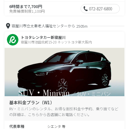
6時間まで7,700円
072-827-6800
免責補償制度1,100円
寝屋川市立太秦老人福祉センターから
2505m
トヨタレンタカー新寝屋川
寝屋川市池田北町15-20 ネッツトヨタ新大阪内
基本料金プラン（W1）
RV・ミニバンのレンタル、お得な割引料金や予約、乗り捨てなど
の詳細は、こちらから各店舗にお電話ください。
代表車種
シエンタ 等