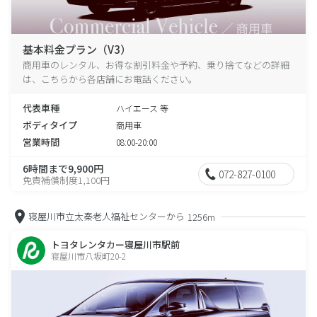
基本料金プラン（V3）
商用車のレンタル、お得な割引料金や予約、乗り捨てなどの詳細
は、こちらから各店舗にお電話ください。
代表車種
ハイエース 等
ボディタイプ
商用車
営業時間
08:00-20:00
6時間まで9,900円
072-827-0100
免責補償制度1,100円
寝屋川市立太秦老人福祉センターから
1256m
トヨタレンタカー寝屋川市駅前
寝屋川市八坂町20-2