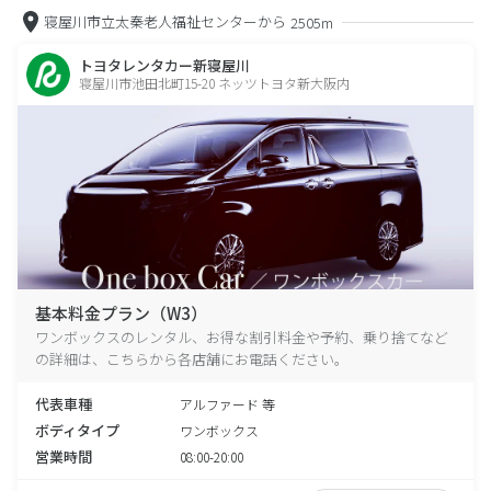
寝屋川市立太秦老人福祉センターから
2505m
トヨタレンタカー新寝屋川
寝屋川市池田北町15-20 ネッツトヨタ新大阪内
基本料金プラン（W3）
ワンボックスのレンタル、お得な割引料金や予約、乗り捨てなど
の詳細は、こちらから各店舗にお電話ください。
代表車種
アルファード 等
ボディタイプ
ワンボックス
営業時間
08:00-20:00