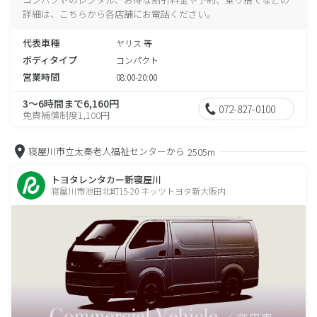
詳細は、こちらから各店舗にお電話ください。
代表車種
ヤリス 等
ボディタイプ
コンパクト
営業時間
08:00-20:00
3～6時間まで6,160円
072-827-0100
免責補償制度1,100円
寝屋川市立太秦老人福祉センターから
2505m
トヨタレンタカー新寝屋川
寝屋川市池田北町15-20 ネッツトヨタ新大阪内