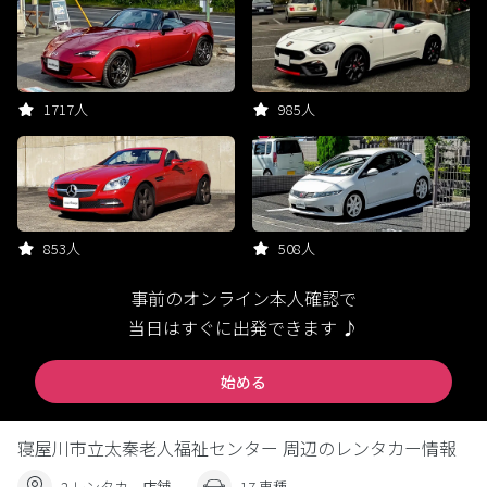
1717人
985人
853人
508人
事前のオンライン本人確認で
当日はすぐに出発できます ♪
始める
寝屋川市立太秦老人福祉センター 周辺のレンタカー情報
2 レンタカー店舗
17 車種