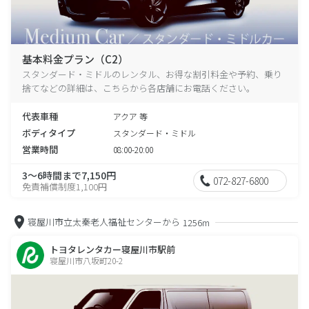
基本料金プラン（C2）
スタンダード・ミドルのレンタル、お得な割引料金や予約、乗り
捨てなどの詳細は、こちらから各店舗にお電話ください。
代表車種
アクア 等
ボディタイプ
スタンダード・ミドル
営業時間
08:00-20:00
3～6時間まで7,150円
072-827-6800
免責補償制度1,100円
寝屋川市立太秦老人福祉センターから
1256m
トヨタレンタカー寝屋川市駅前
寝屋川市八坂町20-2