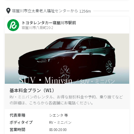
寝屋川市立太秦老人福祉センターから
1256m
トヨタレンタカー寝屋川市駅前
寝屋川市八坂町20-2
基本料金プラン（W1）
RV・ミニバンのレンタル、お得な割引料金や予約、乗り捨てなど
の詳細は、こちらから各店舗にお電話ください。
代表車種
シエンタ 等
ボディタイプ
RV・ミニバン
営業時間
08:00-20:00