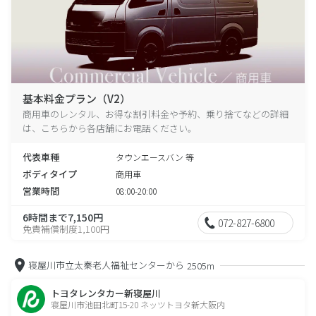
基本料金プラン（V2）
商用車のレンタル、お得な割引料金や予約、乗り捨てなどの詳細
は、こちらから各店舗にお電話ください。
代表車種
タウンエースバン 等
ボディタイプ
商用車
営業時間
08:00-20:00
6時間まで7,150円
072-827-6800
免責補償制度1,100円
寝屋川市立太秦老人福祉センターから
2505m
トヨタレンタカー新寝屋川
寝屋川市池田北町15-20 ネッツトヨタ新大阪内