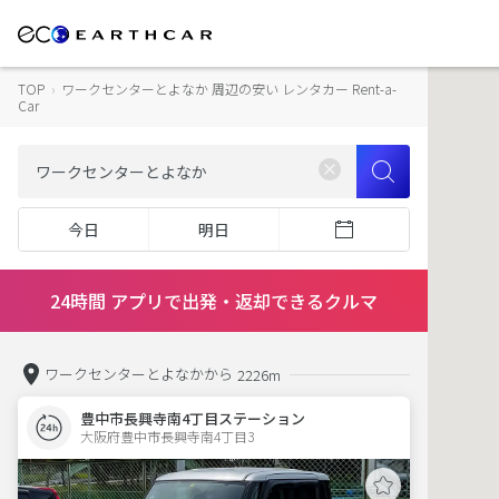
TOP
›
ワークセンターとよなか 周辺の安い レンタカー Rent-a-
Car
今日
明日
24時間 アプリで出発・返却できるクルマ
ワークセンターとよなかから
2226m
豊中市長興寺南4丁目ステーション
大阪府豊中市長興寺南4丁目3  