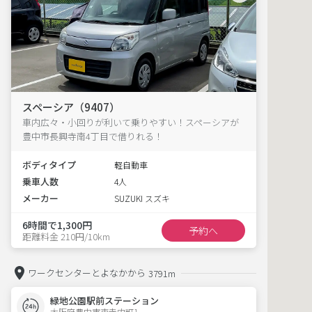
スペーシア（9407）
車内広々・小回りが利いて乗りやすい！スペーシアが
豊中市長興寺南4丁目で借りれる！
ボディタイプ
軽自動車
乗車人数
4人
メーカー
SUZUKI スズキ
6時間で1,300円
予約へ
距離料金 210円/10km
ワークセンターとよなかから
3791m
緑地公園駅前ステーション
大阪府豊中市東寺内町1  