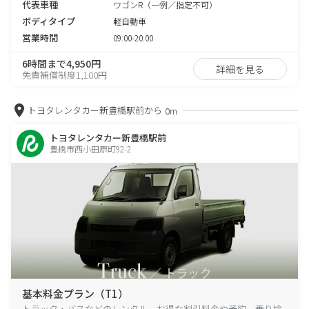
代表車種
ワゴンR（一例／指定不可）
ボディタイプ
軽自動車
営業時間
09:00-20:00
6時間まで4,950円
詳細を見る
免責補償制度1,100円
トヨタレンタカー新豊橋駅前から
0m
トヨタレンタカー新豊橋駅前
豊橋市西小田原町92-2
基本料金プラン（T1）
トラック・バスなどのレンタル、お得な割引料金や予約、乗り捨