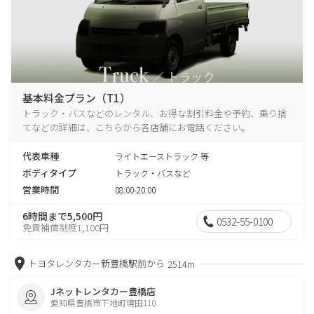
基本料金プラン（T1）
トラック・バスなどのレンタル、お得な割引料金や予約、乗り捨
てなどの詳細は、こちらから各店舗にお電話ください。
代表車種
ライトエーストラック 等
ボディタイプ
トラック・バスなど
営業時間
08:00-20:00
6時間まで5,500円
0532-55-0100
免責補償制度1,100円
トヨタレンタカー新豊橋駅前から
2514m
Jネットレンタカー豊橋店
愛知県豊橋市下地町境田110