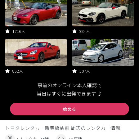
1716人
984人
852人
507人
事前のオンライン本人確認で
当日はすぐに出発できます ♪
始める
トヨタレンタカー新豊橋駅前 周辺のレンタカー情報
8 レンタカー店舗
40 車種