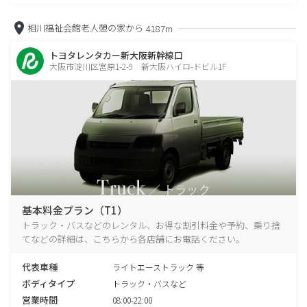
相川福祉会館老人憩の家から
4187m
トヨタレンタカー新大阪新幹線口
大阪市淀川区宮原1-2-9 新大阪ハイロ-ドビル1F
基本料金プラン（T1）
トラック・バスなどのレンタル、お得な割引料金や予約、乗り捨
てなどの詳細は、こちらから各店舗にお電話ください。
代表車種
ライトエーストラック 等
ボディタイプ
トラック・バスなど
営業時間
08:00-22:00