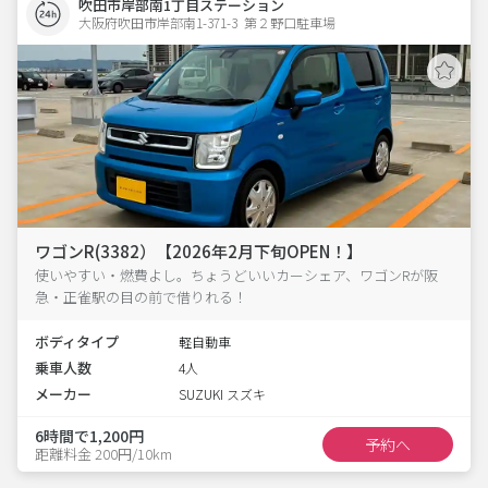
吹田市岸部南1丁目ステーション
大阪府吹田市岸部南1-371-3  第２野口駐車場
ワゴンR(3382）【2026年2月下旬OPEN！】
使いやすい・燃費よし。ちょうどいいカーシェア、ワゴンRが阪
急・正雀駅の目の前で借りれる！
ボディタイプ
軽自動車
乗車人数
4人
メーカー
SUZUKI スズキ
6時間で1,200円
予約へ
距離料金 200円/10km