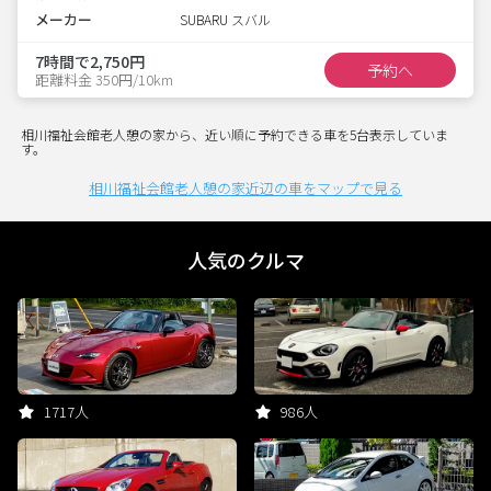
メーカー
SUBARU スバル
7時間で2,750円
予約へ
距離料金 350円/10km
相川福祉会館老人憩の家から、近い順に予約できる車を5台表示していま
す。
相川福祉会館老人憩の家近辺の車をマップで見る
人気のクルマ
1717人
986人