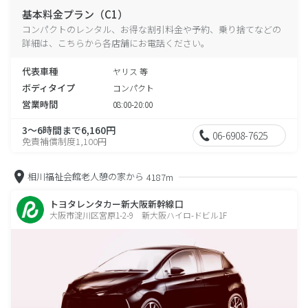
基本料金プラン（C1）
コンパクトのレンタル、お得な割引料金や予約、乗り捨てなどの
詳細は、こちらから各店舗にお電話ください。
代表車種
ヤリス 等
ボディタイプ
コンパクト
営業時間
08:00-20:00
3～6時間まで6,160円
06-6908-7625
免責補償制度1,100円
相川福祉会館老人憩の家から
4187m
トヨタレンタカー新大阪新幹線口
大阪市淀川区宮原1-2-9 新大阪ハイロ-ドビル1F