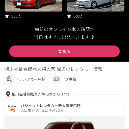
853人
508人
事前のオンライン本人確認で
当日はすぐに出発できます ♪
始める
相川福祉会館老人憩の家 周辺のレンタカー情報
7 レンタカー店舗
40 車種
相川福祉会館老人憩の家から
4001m
バジェットレンタカー新大阪東口店
大阪市東淀川区西淡路1-2-64