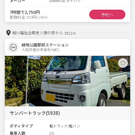
メーカー
DAIHATSU ダイハツ
7時間で2,750円
予約へ
距離料金 350円/10km
相川福祉会館老人憩の家から
3921m
緑地公園駅前ステーション
大阪府豊中市東寺内町1  
サンバートラック(5938)
ボディタイプ
軽トラック/軽バン
乗車人数
2人