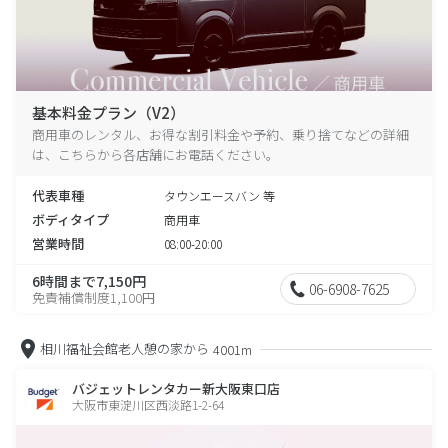
基本料金プラン（V2）
商用車のレンタル、お得な割引料金や予約、乗り捨てなどの詳細
は、こちらから各店舗にお電話ください。
代表車種
タウンエースバン 等
ボディタイプ
商用車
営業時間
08:00-20:00
6時間まで7,150円
06-6908-7625
免責補償制度1,100円
相川福祉会館老人憩の家から
4001m
バジェットレンタカー新大阪東口店
大阪市東淀川区西淡路1-2-64