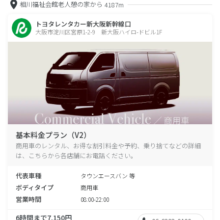
相川福祉会館老人憩の家から
4187m
トヨタレンタカー新大阪新幹線口
大阪市淀川区宮原1-2-9 新大阪ハイロ-ドビル1F
基本料金プラン（V2）
商用車のレンタル、お得な割引料金や予約、乗り捨てなどの詳細
は、こちらから各店舗にお電話ください。
代表車種
タウンエースバン 等
ボディタイプ
商用車
営業時間
08:00-22:00
6時間まで7,150円