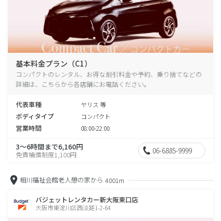
基本料金プラン（C1）
コンパクトのレンタル、お得な割引料金や予約、乗り捨てなどの
詳細は、こちらから各店舗にお電話ください。
代表車種
ヤリス 等
ボディタイプ
コンパクト
営業時間
08:00-22:00
3～6時間まで6,160円
06-6885-9999
免責補償制度1,100円
相川福祉会館老人憩の家から
4001m
バジェットレンタカー新大阪東口店
大阪市東淀川区西淡路1-2-64