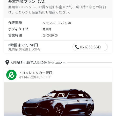
基本料金プラン（V2）
商用車のレンタル、お得な割引料金や予約、乗り捨てなどの詳細
は、こちらから各店舗にお電話ください。
代表車種
タウンエースバン 等
ボディタイプ
商用車
営業時間
08:00-20:00
6時間まで7,150円
06-6386-8843
免責補償制度1,100円
相川福祉会館老人憩の家から
3663m
トヨタレンタカー守口
守口市八雲中町3-13-77