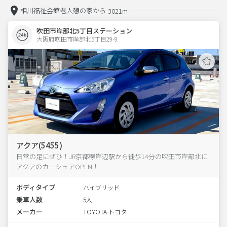
相川福祉会館老人憩の家から
3021m
吹田市岸部北5丁目ステーション
大阪府吹田市岸部北5丁目29-9  
アクア(5455)
日常の足にぜひ！JR京都線岸辺駅から徒歩14分の吹田市岸部北に
アクアのカーシェアOPEN！
ボディタイプ
ハイブリッド
乗車人数
5人
メーカー
TOYOTA トヨタ