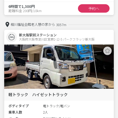
6時間で1,300円
予約へ
距離料金 200円/10km
相川福祉会館老人憩の家から
3857m
新大阪駅前ステーション
大阪府大阪市淀川区宮原2-12-5 パークフラッツ新大阪 
軽トラック ハイゼットトラック
ボディタイプ
軽トラック/軽バン
乗車人数
2人