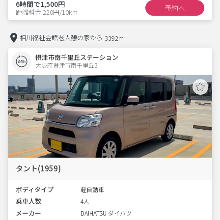
6時間で1,500円
予約へ
距離料金 220円/10km
相川福祉会館老人憩の家から
3392m
摂津市南千里丘ステーション
大阪府摂津市南千里丘3  
タント(1959)
ボディタイプ
軽自動車
乗車人数
4人
メーカー
DAIHATSU ダイハツ