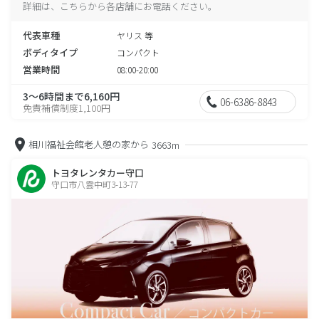
詳細は、こちらから各店舗にお電話ください。
代表車種
ヤリス 等
ボディタイプ
コンパクト
営業時間
08:00-20:00
3～6時間まで6,160円
06-6386-8843
免責補償制度1,100円
相川福祉会館老人憩の家から
3663m
トヨタレンタカー守口
守口市八雲中町3-13-77