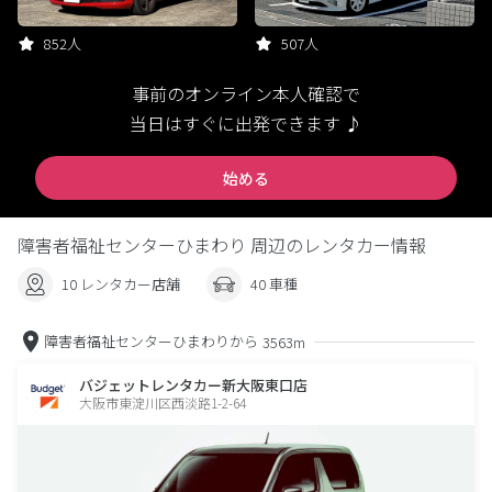
852人
507人
事前のオンライン本人確認で
当日はすぐに出発できます ♪
始める
障害者福祉センターひまわり 周辺のレンタカー情報
10 レンタカー店舗
40 車種
障害者福祉センターひまわりから
3563m
バジェットレンタカー新大阪東口店
大阪市東淀川区西淡路1-2-64