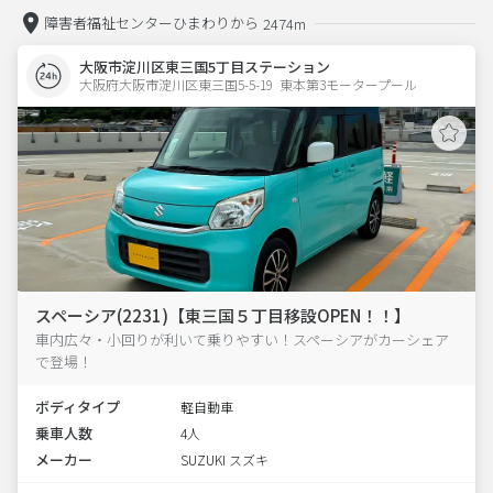
障害者福祉センターひまわりから
2474m
大阪市淀川区東三国5丁目ステーション
大阪府大阪市淀川区東三国5-5-19  東本第3モータープール
スペーシア(2231)【東三国５丁目移設OPEN！！】
車内広々・小回りが利いて乗りやすい！スペーシアがカーシェア
で登場！
ボディタイプ
軽自動車
乗車人数
4人
メーカー
SUZUKI スズキ