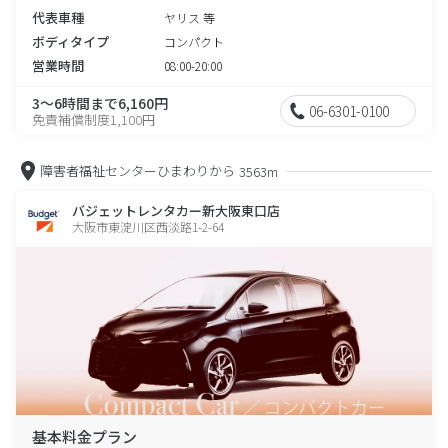
代表車種
ヤリス 等
ボディタイプ
コンパクト
営業時間
08:00-20:00
3～6時間まで6,160円
06-6301-0100
免責補償制度1,100円
障害者福祉センターひまわりから
3563m
バジェットレンタカー新大阪東口店
大阪市東淀川区西淡路1-2-64
基本料金プラン