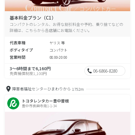
基本料金プラン（C1）
コンパクトのレンタル、お得な割引料金や予約、乗り捨てなどの
詳細は、こちらから各店舗にお電話ください。
代表車種
ヤリス 等
ボディタイプ
コンパクト
営業時間
08:00-20:00
3～6時間まで6,160円
06-6866-8280
免責補償制度1,100円
障害者福祉センターひまわりから
1752m
トヨタレンタカー豊中曽根
豊中市長興寺南1-1-34