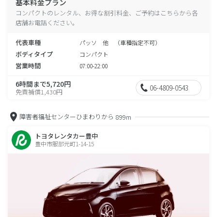
基本料金プラン
コンパクトのレンタル、お得な割引料金、ご予約はこちらから各
店舗お電話ください。
代表車種
パッソ 他 （車種指定不可）
ボディタイプ
コンパクト
営業時間
07:00-22:00
6時間まで5,720円
06-4809-0543
免責補償1,430円
障害者福祉センターひまわりから
899m
トヨタレンタカー豊中
豊中市服部元町1-14-15