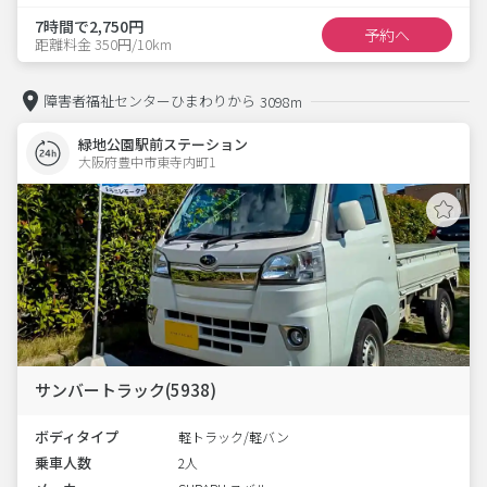
7時間で2,750円
予約へ
距離料金 350円/10km
障害者福祉センターひまわりから
3098m
緑地公園駅前ステーション
大阪府豊中市東寺内町1  
サンバートラック(5938)
ボディタイプ
軽トラック/軽バン
乗車人数
2人