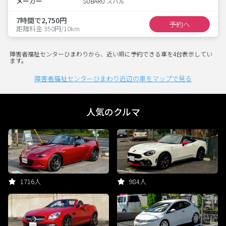
メーカー
SUBARU スバル
7時間で2,750円
予約へ
距離料金 350円/10km
障害者福祉センターひまわりから、近い順に予約できる車を4台表示してい
ます。
障害者福祉センターひまわり近辺の車をマップで見る
人気のクルマ
1716人
984人