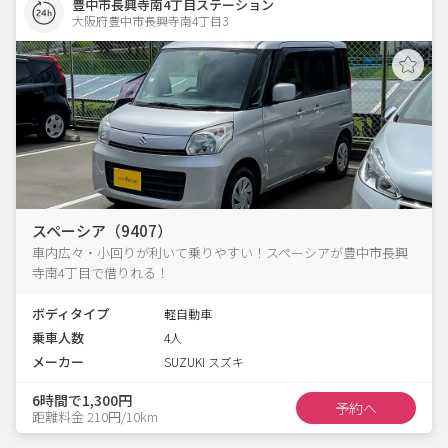
豊中市長興寺南4丁目ステーション
大阪府豊中市長興寺南4丁目3  
スペーシア（9407）
車内広々・小回りが利いて乗りやすい！スペーシアが豊中市長興
寺南4丁目で借りれる！
ボディタイプ
軽自動車
乗車人数
4人
メーカー
SUZUKI スズキ
6時間で1,300円
予約へ
距離料金 210円/10km