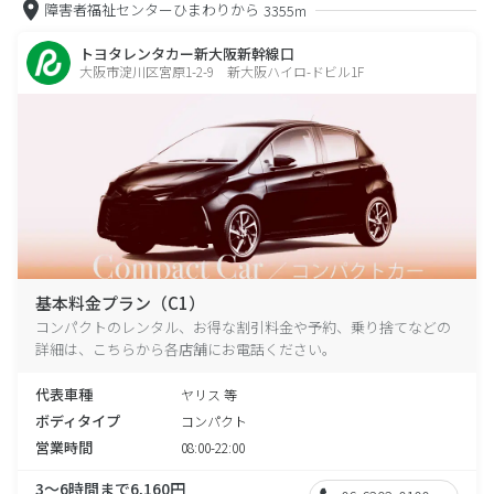
障害者福祉センターひまわりから
3355m
トヨタレンタカー新大阪新幹線口
大阪市淀川区宮原1-2-9 新大阪ハイロ-ドビル1F
基本料金プラン（C1）
コンパクトのレンタル、お得な割引料金や予約、乗り捨てなどの
詳細は、こちらから各店舗にお電話ください。
代表車種
ヤリス 等
ボディタイプ
コンパクト
営業時間
08:00-22:00
3～6時間まで6,160円