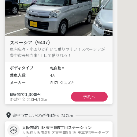
スペーシア（9407）
車内広々・小回りが利いて乗りやすい！スペーシアが
豊中市長興寺南4丁目で借りれる！
ボディタイプ
軽自動車
乗車人数
4人
メーカー
SUZUKI スズキ
6時間で1,300円
予約へ
距離料金 210円/10km
豊中市立しいの実学園から
2474m
大阪市淀川区東三国5丁目ステーション
大阪府大阪市淀川区東三国5-5-19  東本第3モータープ