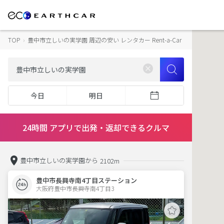
TOP
›
豊中市立しいの実学園 周辺の安い レンタカー Rent-a-Car
今日
明日
24時間 アプリで出発・返却できるクルマ
豊中市立しいの実学園から
2102m
豊中市長興寺南4丁目ステーション
大阪府豊中市長興寺南4丁目3  