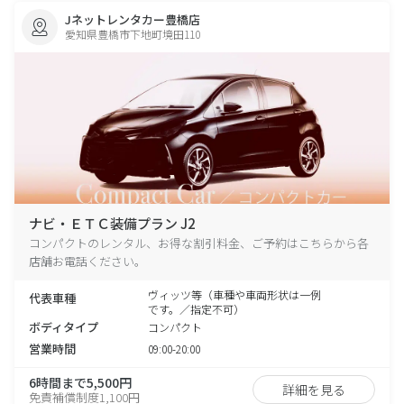
Jネットレンタカー豊橋店
愛知県豊橋市下地町境田110
ナビ・ＥＴＣ装備プラン J2
コンパクトのレンタル、お得な割引料金、ご予約はこちらから各
店舗お電話ください。
ヴィッツ等（車種や車両形状は一例
代表車種
です。／指定不可）
ボディタイプ
コンパクト
営業時間
09:00-20:00
6時間まで5,500円
詳細を見る
免責補償制度1,100円