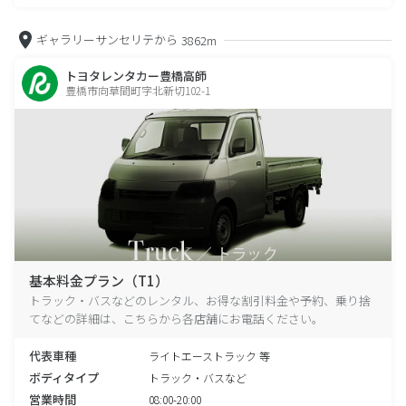
ギャラリーサンセリテから
3862m
トヨタレンタカー豊橋高師
豊橋市向草間町字北新切102-1
基本料金プラン（T1）
トラック・バスなどのレンタル、お得な割引料金や予約、乗り捨
てなどの詳細は、こちらから各店舗にお電話ください。
代表車種
ライトエーストラック 等
ボディタイプ
トラック・バスなど
営業時間
08:00-20:00