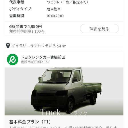
代表車種
ワゴンR（一例／指定不可）
ボディタイプ
軽自動車
営業時間
09:00-20:00
6時間まで4,950円
詳細を見る
免責補償制度1,100円
ギャラリーサンセリテから
547m
トヨタレンタカー豊橋前田
豊橋市前田町2-15-8
基本料金プラン（T1）
トラック・バスなどのレンタル、お得な割引料金や予約、乗り捨