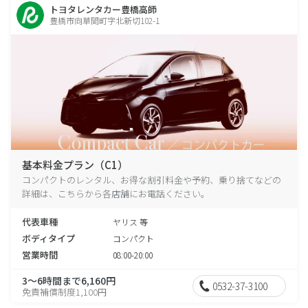
トヨタレンタカー豊橋高師
豊橋市向草間町字北新切102-1
基本料金プラン（C1）
コンパクトのレンタル、お得な割引料金や予約、乗り捨てなどの
詳細は、こちらから各店舗にお電話ください。
代表車種
ヤリス 等
ボディタイプ
コンパクト
営業時間
08:00-20:00
3～6時間まで6,160円
0532-37-3100
免責補償制度1,100円