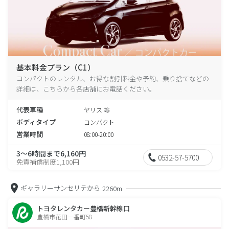
基本料金プラン（C1）
コンパクトのレンタル、お得な割引料金や予約、乗り捨てなどの
詳細は、こちらから各店舗にお電話ください。
代表車種
ヤリス 等
ボディタイプ
コンパクト
営業時間
08:00-20:00
3～6時間まで6,160円
0532-57-5700
免責補償制度1,100円
ギャラリーサンセリテから
2260m
トヨタレンタカー豊橋新幹線口
豊橋市花田一番町58