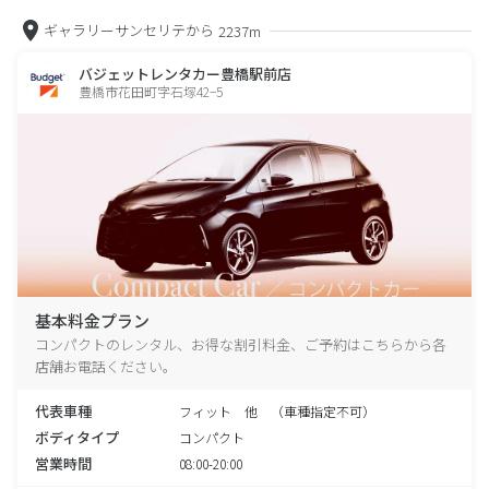
ギャラリーサンセリテから
2237m
バジェットレンタカー豊橋駅前店
豊橋市花田町字石塚42−5
基本料金プラン
コンパクトのレンタル、お得な割引料金、ご予約はこちらから各
店舗お電話ください。
代表車種
フィット 他 （車種指定不可）
ボディタイプ
コンパクト
営業時間
08:00-20:00