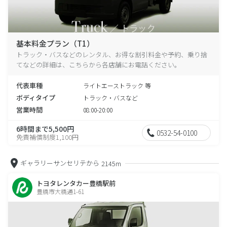
基本料金プラン（T1）
トラック・バスなどのレンタル、お得な割引料金や予約、乗り捨
てなどの詳細は、こちらから各店舗にお電話ください。
代表車種
ライトエーストラック 等
ボディタイプ
トラック・バスなど
営業時間
08:00-20:00
6時間まで5,500円
0532-54-0100
免責補償制度1,100円
ギャラリーサンセリテから
2145m
トヨタレンタカー豊橋駅前
豊橋市大橋通1-61