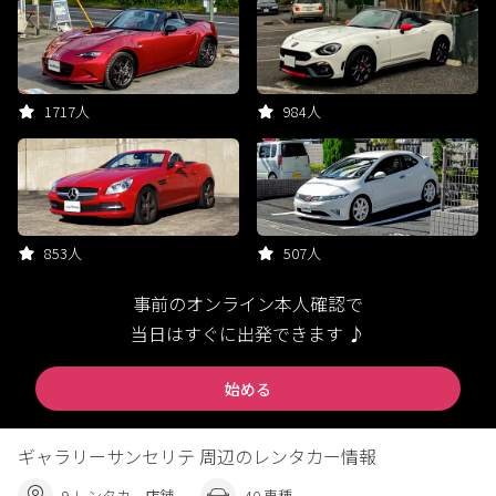
1717人
984人
853人
507人
事前のオンライン本人確認で
当日はすぐに出発できます ♪
始める
ギャラリーサンセリテ 周辺のレンタカー情報
9 レンタカー店舗
40 車種