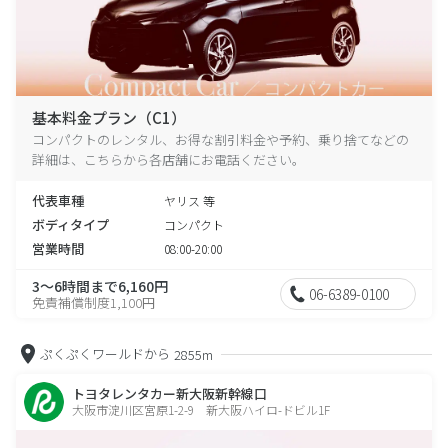
基本料金プラン（C1）
コンパクトのレンタル、お得な割引料金や予約、乗り捨てなどの
詳細は、こちらから各店舗にお電話ください。
代表車種
ヤリス 等
ボディタイプ
コンパクト
営業時間
08:00-20:00
3～6時間まで6,160円
06-6389-0100
免責補償制度1,100円
ぷくぷくワールドから
2855m
トヨタレンタカー新大阪新幹線口
大阪市淀川区宮原1-2-9 新大阪ハイロ-ドビル1F