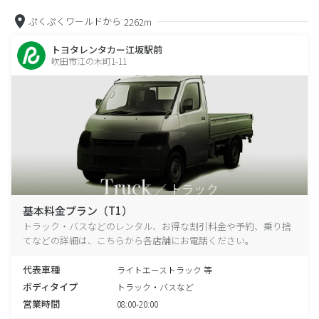
ぷくぷくワールドから
2262m
トヨタレンタカー江坂駅前
吹田市江の木町1-11
基本料金プラン（T1）
トラック・バスなどのレンタル、お得な割引料金や予約、乗り捨
てなどの詳細は、こちらから各店舗にお電話ください。
代表車種
ライトエーストラック 等
ボディタイプ
トラック・バスなど
営業時間
08:00-20:00