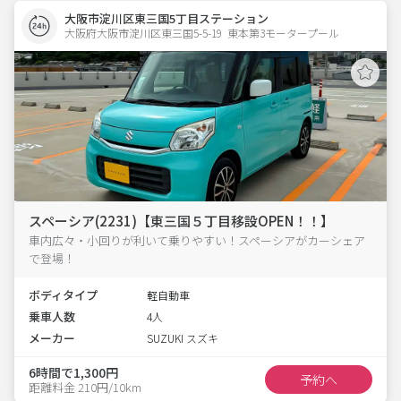
大阪市淀川区東三国5丁目ステーション
大阪府大阪市淀川区東三国5-5-19  東本第3モータープール
スペーシア(2231)【東三国５丁目移設OPEN！！】
車内広々・小回りが利いて乗りやすい！スペーシアがカーシェア
で登場！
ボディタイプ
軽自動車
乗車人数
4人
メーカー
SUZUKI スズキ
6時間で1,300円
予約へ
距離料金 210円/10km