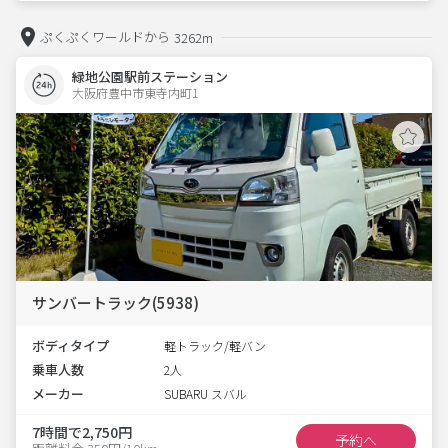
ぷくぷくワールドから
3262m
緑地公園駅前ステーション
大阪府豊中市東寺内町1  
サンバートラック(5938)
ボディタイプ
軽トラック/軽バン
乗車人数
2人
メーカー
SUBARU スバル
7時間で2,750円
予約へ