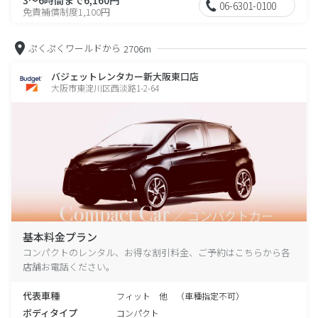
06-6301-0100
免責補償制度1,100円
ぷくぷくワールドから
2706m
バジェットレンタカー新大阪東口店
大阪市東淀川区西淡路1-2-64
基本料金プラン
コンパクトのレンタル、お得な割引料金、ご予約はこちらから各
店舗お電話ください。
代表車種
フィット 他 （車種指定不可）
ボディタイプ
コンパクト