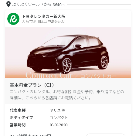
ぷくぷくワールドから
3640m
トヨタレンタカー新大阪
大阪市淀川区西中島6-8-33
基本料金プラン（C1）
コンパクトのレンタル、お得な割引料金や予約、乗り捨てなどの
詳細は、こちらから各店舗にお電話ください。
代表車種
ヤリス 等
ボディタイプ
コンパクト
営業時間
08:00-20:00
3～6時間まで6,160円