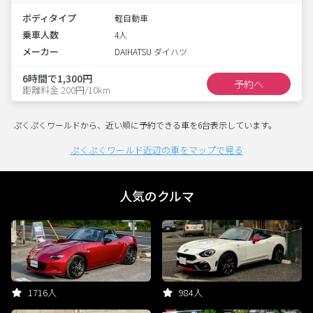
ボディタイプ
軽自動車
乗車人数
4人
メーカー
DAIHATSU ダイハツ
6時間で1,300円
予約へ
距離料金 200円/10km
ぷくぷくワールドから、近い順に予約できる車を6台表示しています。
ぷくぷくワールド近辺の車をマップで見る
人気のクルマ
1716人
984人