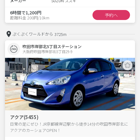
メーカー
SUZUKI スズキ
6時間で1,200円
予約へ
距離料金 200円/10km
ぷくぷくワールドから
3725m
吹田市岸部北5丁目ステーション
大阪府吹田市岸部北5丁目29-9  
アクア(5455)
日常の足にぜひ！JR京都線岸辺駅から徒歩14分の吹田市岸部北に
アクアのカーシェアOPEN！