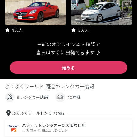
852人
507人
事前のオンライン本人確認で
当日はすぐに出発できます ♪
始める
ぷくぷくワールド 周辺のレンタカー情報
8 レンタカー店舗
40 車種
ぷくぷくワールドから
2706m
バジェットレンタカー新大阪東口店
大阪市東淀川区西淡路1-2-64