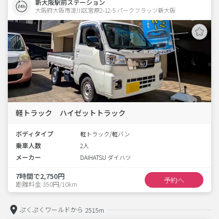
新大阪駅前ステーション
大阪府大阪市淀川区宮原2-12-5 パークフラッツ新大阪 
軽トラック ハイゼットトラック
ボディタイプ
軽トラック/軽バン
乗車人数
2人
メーカー
DAIHATSU ダイハツ
7時間で2,750円
予約へ
距離料金 350円/10km
ぷくぷくワールドから
2515m