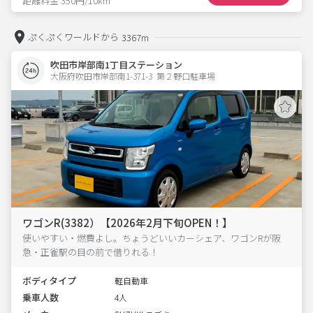
距離料金 350円/10km
ぷくぷくワールドから
3367m
吹田市岸部南1丁目ステーション
大阪府吹田市岸部南1-371-3  第２野口駐車場
ワゴンR(3382）【2026年2月下旬OPEN！】
使いやすい・燃費よし。ちょうどいいカーシェア、ワゴンRが阪
急・正雀駅の目の前で借りれる！
ボディタイプ
軽自動車
乗車人数
4人