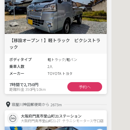
【移設オープン！】軽トラック ピクシストラ
ック
ボディタイプ
軽トラック/軽バン
乗車人数
2人
メーカー
TOYOTA トヨタ
7時間で2,750円
予約へ
距離料金 350円/10km
寝屋川神田郵便局から
2673m
大阪府門真市堂山町21ステーション
大阪府門真市堂山町21-27  テラニシモータース守口店