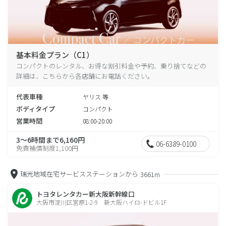
基本料金プラン（C1）
コンパクトのレンタル、お得な割引料金や予約、乗り捨てなどの
詳細は、こちらから各店舗にお電話ください。
代表車種
ヤリス 等
ボディタイプ
コンパクト
営業時間
08:00-20:00
3～6時間まで6,160円
06-6389-0100
免責補償制度1,100円
瑞光地域在宅サービスステーションから
3661m
トヨタレンタカー新大阪新幹線口
大阪市淀川区宮原1-2-9 新大阪ハイロ-ドビル1F