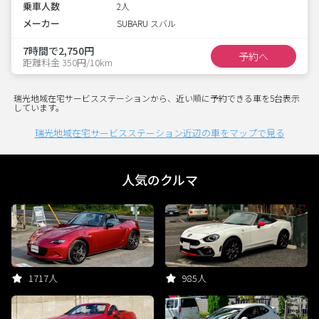
乗車人数
2人
メーカー
SUBARU スバル
7時間で2,750円
予約へ
距離料金 350円/10km
瑞光地域在宅サービスステーションから、近い順に予約できる車を5台表示
しています。
瑞光地域在宅サービスステーション近辺の車をマップで見る
人気のクルマ
1717人
985人