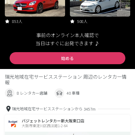
853人
508人
事前のオンライン本人確認で
当日はすぐに出発できます ♪
始める
瑞光地域在宅サービスステーション 周辺のレンタカー情
報
8 レンタカー店舗
40 車種
瑞光地域在宅サービスステーションから
3457m
バジェットレンタカー新大阪東口店
大阪市東淀川区西淡路1-2-64