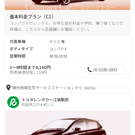
基本料金プラン（C1）
コンパクトのレンタル、お得な割引料金や予約、乗り捨てなどの
詳細は、こちらから各店舗にお電話ください。
代表車種
ヤリス 等
ボディタイプ
コンパクト
営業時間
08:00-20:00
3～6時間まで6,160円
06-6386-8843
免責補償制度1,100円
瑞光地域在宅サービスステーションから
3407m
トヨタレンタカー江坂駅前
吹田市江の木町1-11