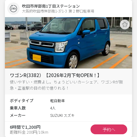
吹田市岸部南1丁目ステーション
大阪府吹田市岸部南1-371-3  第２野口駐車場
ワゴンR(3382）【2026年2月下旬OPEN！】
使いやすい・燃費よし。ちょうどいいカーシェア、ワゴンRが阪
急・正雀駅の目の前で借りれる！
ボディタイプ
軽自動車
乗車人数
4人
メーカー
SUZUKI スズキ
6時間で1,200円
予約へ
距離料金 200円/10km