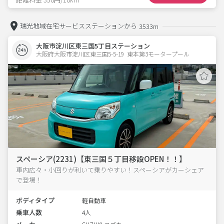
瑞光地域在宅サービスステーションから
3533m
大阪市淀川区東三国5丁目ステーション
大阪府大阪市淀川区東三国5-5-19  東本第3モータープール
スペーシア(2231)【東三国５丁目移設OPEN！！】
車内広々・小回りが利いて乗りやすい！スペーシアがカーシェア
で登場！
ボディタイプ
軽自動車
乗車人数
4人