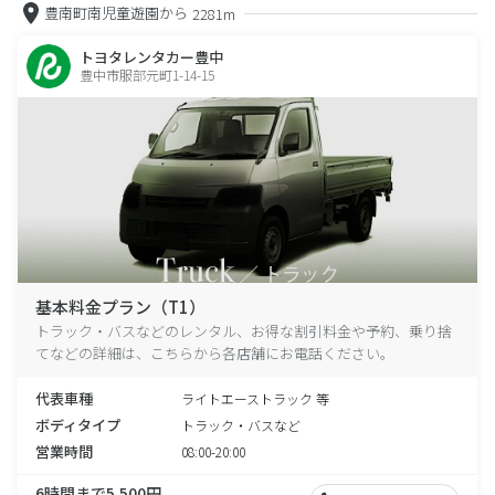
豊南町南児童遊園から
2281m
トヨタレンタカー豊中
豊中市服部元町1-14-15
基本料金プラン（T1）
トラック・バスなどのレンタル、お得な割引料金や予約、乗り捨
てなどの詳細は、こちらから各店舗にお電話ください。
代表車種
ライトエーストラック 等
ボディタイプ
トラック・バスなど
営業時間
08:00-20:00
6時間まで5,500円