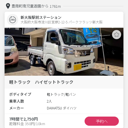
豊南町南児童遊園から
1761m
新大阪駅前ステーション
大阪府大阪市淀川区宮原2-12-5 パークフラッツ新大阪 
軽トラック ハイゼットトラック
ボディタイプ
軽トラック/軽バン
乗車人数
2人
メーカー
DAIHATSU ダイハツ
7時間で2,750円
予約へ
距離料金 350円/10km