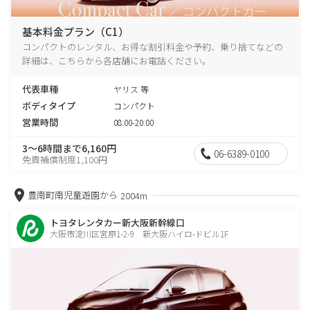
基本料金プラン（C1）
コンパクトのレンタル、お得な割引料金や予約、乗り捨てなどの
詳細は、こちらから各店舗にお電話ください。
代表車種
ヤリス 等
ボディタイプ
コンパクト
営業時間
08:00-20:00
3～6時間まで6,160円
06-6389-0100
免責補償制度1,100円
豊南町南児童遊園から
2004m
トヨタレンタカー新大阪新幹線口
大阪市淀川区宮原1-2-9 新大阪ハイロ-ドビル1F