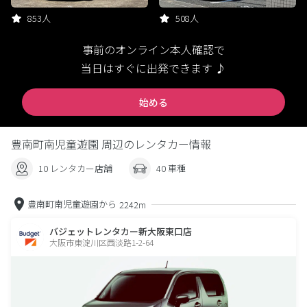
853人
508人
事前のオンライン本人確認で
当日はすぐに出発できます ♪
始める
豊南町南児童遊園 周辺のレンタカー情報
10 レンタカー店舗
40 車種
豊南町南児童遊園から
2242m
バジェットレンタカー新大阪東口店
大阪市東淀川区西淡路1-2-64