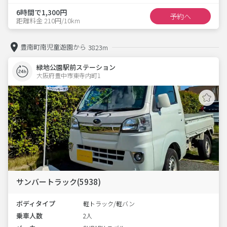
6時間で1,300円
予約へ
距離料金 210円/10km
豊南町南児童遊園から
3823m
緑地公園駅前ステーション
大阪府豊中市東寺内町1  
サンバートラック(5938)
ボディタイプ
軽トラック/軽バン
乗車人数
2人