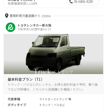
06-6866-8280
免責補償制度1,100円
豊南町南児童遊園から
2303m
トヨタレンタカー新大阪
大阪市淀川区西中島6-8-33
基本料金プラン（T1）
トラック・バスなどのレンタル、お得な割引料金や予約、乗り捨
てなどの詳細は、こちらから各店舗にお電話ください。
代表車種
ライトエーストラック 等
ボディタイプ
トラック・バスなど