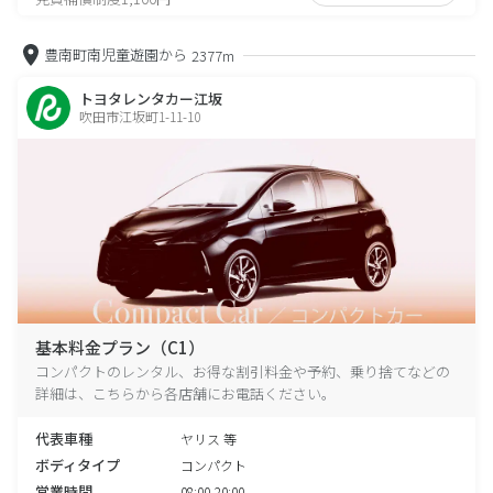
豊南町南児童遊園から
2377m
トヨタレンタカー江坂
吹田市江坂町1-11-10
基本料金プラン（C1）
コンパクトのレンタル、お得な割引料金や予約、乗り捨てなどの
詳細は、こちらから各店舗にお電話ください。
代表車種
ヤリス 等
ボディタイプ
コンパクト
営業時間
08:00-20:00