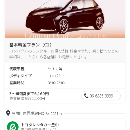
基本料金プラン（C1）
コンパクトのレンタル、お得な割引料金や予約、乗り捨てなどの
詳細は、こちらから各店舗にお電話ください。
代表車種
ヤリス 等
ボディタイプ
コンパクト
営業時間
08:00-22:00
3～6時間まで6,160円
06-6885-9999
免責補償制度1,100円
豊南町南児童遊園から
2281m
トヨタレンタカー豊中
豊中市服部元町1-14-15