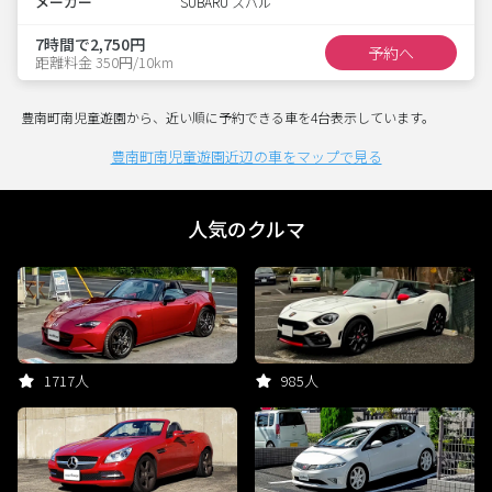
メーカー
SUBARU スバル
7時間で2,750円
予約へ
距離料金 350円/10km
豊南町南児童遊園から、近い順に予約できる車を4台表示しています。
豊南町南児童遊園近辺の車をマップで見る
人気のクルマ
1717人
985人