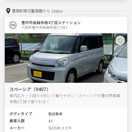
豊南町南児童遊園から
3364m
豊中市長興寺南4丁目ステーション
大阪府豊中市長興寺南4丁目3  
スペーシア（9407）
車内広々・小回りが利いて乗りやすい！スペーシアが豊中市長興
寺南4丁目で借りれる！
ボディタイプ
軽自動車
乗車人数
4人
メーカー
SUZUKI スズキ