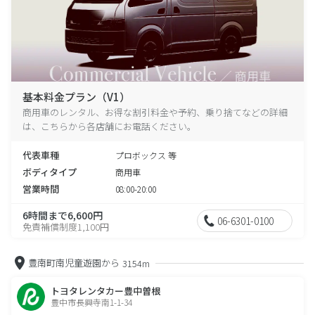
基本料金プラン（V1）
商用車のレンタル、お得な割引料金や予約、乗り捨てなどの詳細
は、こちらから各店舗にお電話ください。
代表車種
プロボックス 等
ボディタイプ
商用車
営業時間
08:00-20:00
6時間まで6,600円
06-6301-0100
免責補償制度1,100円
豊南町南児童遊園から
3154m
トヨタレンタカー豊中曽根
豊中市長興寺南1-1-34