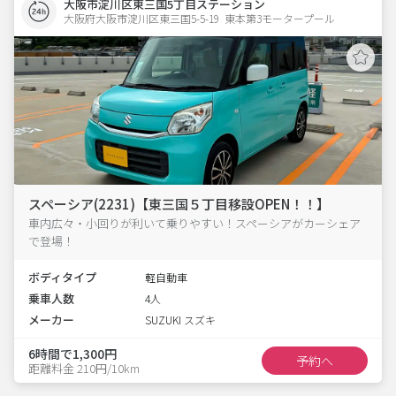
大阪市淀川区東三国5丁目ステーション
大阪府大阪市淀川区東三国5-5-19  東本第3モータープール
スペーシア(2231)【東三国５丁目移設OPEN！！】
車内広々・小回りが利いて乗りやすい！スペーシアがカーシェア
で登場！
ボディタイプ
軽自動車
乗車人数
4人
メーカー
SUZUKI スズキ
6時間で1,300円
予約へ
距離料金 210円/10km