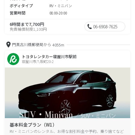
ボディタイプ
RV・ミニバン
営業時間
08:00-20:00
6時間まで7,700円
06-6908-7625
免責補償制度1,100円
門真古川橋郵便局から
4055m
トヨタレンタカー寝屋川市駅前
寝屋川市八坂町20-2
基本料金プラン（W1）
RV・ミニバンのレンタル、お得な割引料金や予約、乗り捨てなど