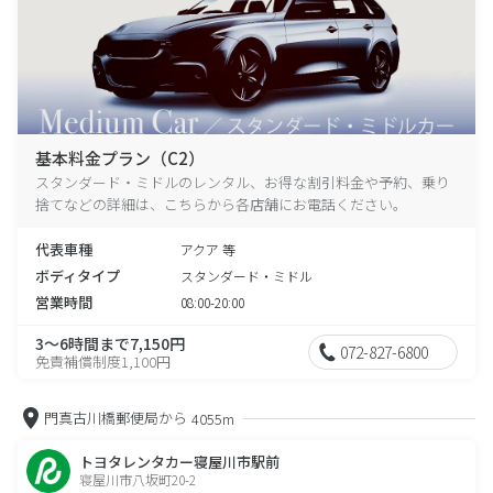
基本料金プラン（C2）
スタンダード・ミドルのレンタル、お得な割引料金や予約、乗り
捨てなどの詳細は、こちらから各店舗にお電話ください。
代表車種
アクア 等
ボディタイプ
スタンダード・ミドル
営業時間
08:00-20:00
3～6時間まで7,150円
072-827-6800
免責補償制度1,100円
門真古川橋郵便局から
4055m
トヨタレンタカー寝屋川市駅前
寝屋川市八坂町20-2