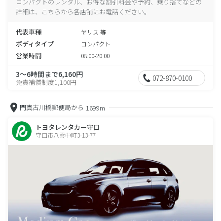
コンパクトのレンタル、お得な割引料金や予約、乗り捨てなどの
詳細は、こちらから各店舗にお電話ください。
代表車種
ヤリス 等
ボディタイプ
コンパクト
営業時間
08:00-20:00
3～6時間まで6,160円
072-870-0100
免責補償制度1,100円
門真古川橋郵便局から
1699m
トヨタレンタカー守口
守口市八雲中町3-13-77