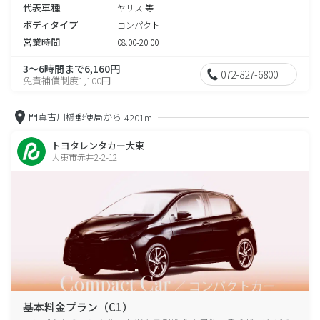
代表車種
ヤリス 等
ボディタイプ
コンパクト
営業時間
08:00-20:00
3～6時間まで6,160円
072-827-6800
免責補償制度1,100円
門真古川橋郵便局から
4201m
トヨタレンタカー大東
大東市赤井2-2-12
基本料金プラン（C1）