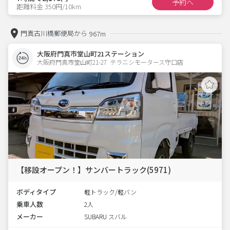
予約へ
距離料金 350円/10km
門真古川橋郵便局から
967m
大阪府門真市堂山町21ステーション
大阪府門真市堂山町21-27  テラニシモータース守口店
【移設オープン！】サンバートラック(5971)
ボディタイプ
軽トラック/軽バン
乗車人数
2人
メーカー
SUBARU スバル