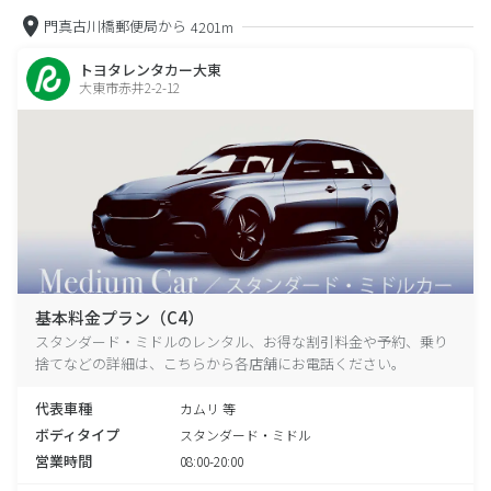
門真古川橋郵便局から
4201m
トヨタレンタカー大東
大東市赤井2-2-12
基本料金プラン（C4）
スタンダード・ミドルのレンタル、お得な割引料金や予約、乗り
捨てなどの詳細は、こちらから各店舗にお電話ください。
代表車種
カムリ 等
ボディタイプ
スタンダード・ミドル
営業時間
08:00-20:00