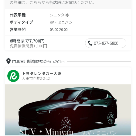
の詳細は、こちらから各店舗にお電話ください。
代表車種
シエンタ 等
ボディタイプ
RV・ミニバン
営業時間
08:00-20:00
6時間まで7,700円
072-827-6800
免責補償制度1,100円
門真古川橋郵便局から
4201m
トヨタレンタカー大東
大東市赤井2-2-12