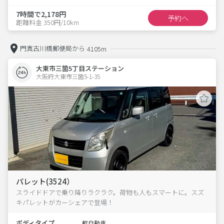
7時間で2,178円
予約へ
距離料金 350円/10km
門真古川橋郵便局から
4105m
大東市三箇5丁目ステーション
大阪府大東市三箇5-1-35  
パレット(3524）
スライドドアで乗り降りラクラク。荷物も人もスマートに。スズ
キパレットがカーシェアで登場！
ボディタイプ
軽自動車