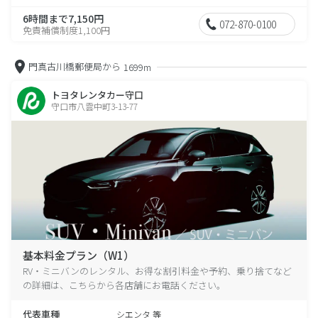
6時間まで7,150円
072-870-0100
免責補償制度1,100円
門真古川橋郵便局から
1699m
トヨタレンタカー守口
守口市八雲中町3-13-77
基本料金プラン（W1）
RV・ミニバンのレンタル、お得な割引料金や予約、乗り捨てなど
の詳細は、こちらから各店舗にお電話ください。
代表車種
シエンタ 等