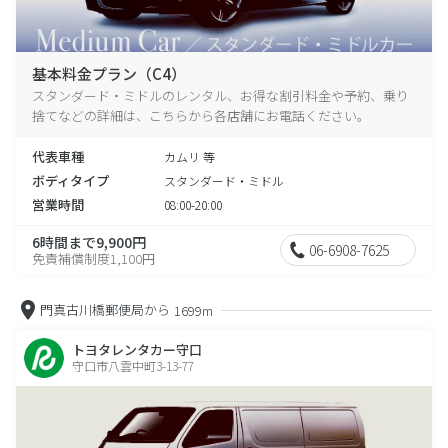
基本料金プラン（C4）
スタンダード・ミドルのレンタル、お得な割引料金や予約、乗り
捨てなどの詳細は、こちらから各店舗にお電話ください。
代表車種
カムリ 等
ボディタイプ
スタンダード・ミドル
営業時間
08:00-20:00
6時間まで9,900円
06-6908-7625
免責補償制度1,100円
門真古川橋郵便局から
1699m
トヨタレンタカー守口
守口市八雲中町3-13-77