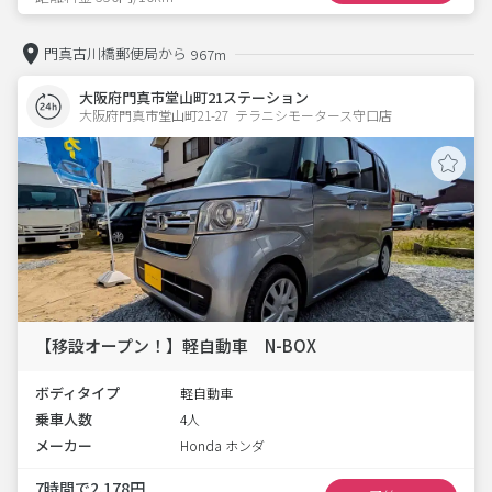
門真古川橋郵便局から
967m
大阪府門真市堂山町21ステーション
大阪府門真市堂山町21-27  テラニシモータース守口店
【移設オープン！】軽自動車 N-BOX
ボディタイプ
軽自動車
乗車人数
4人
メーカー
Honda ホンダ
7時間で2,178円