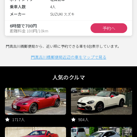
乗車人数
4人
メーカー
SUZUKI スズキ
6時間で700円
予約へ
距離料金 180円/10km
門真古川橋郵便局から、近い順に予約できる車を6台表示しています。
門真古川橋郵便局近辺の車をマップで見る
人気のクルマ
1717人
984人