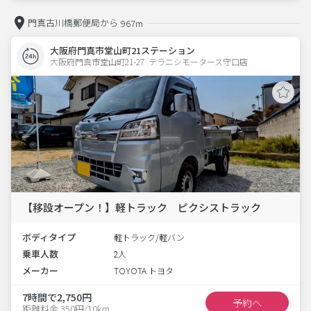
門真古川橋郵便局から
967m
大阪府門真市堂山町21ステーション
大阪府門真市堂山町21-27  テラニシモータース守口店
【移設オープン！】軽トラック ピクシストラック
ボディタイプ
軽トラック/軽バン
乗車人数
2人
メーカー
TOYOTA トヨタ
7時間で2,750円
予約へ
距離料金 350円/10km