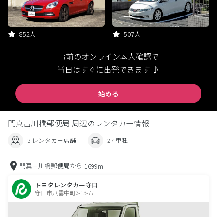
852人
507人
事前のオンライン本人確認で
当日はすぐに出発できます ♪
始める
門真古川橋郵便局 周辺のレンタカー情報
3 レンタカー店舗
27 車種
門真古川橋郵便局から
1699m
トヨタレンタカー守口
守口市八雲中町3-13-77