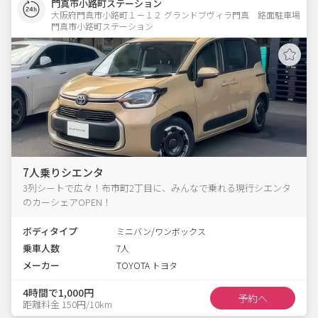
門真市小路町ステーション
大阪府門真市小路町１－１２ グランドブヴィラ門真　路面駐車場 
門真市小路町ステーション
7人乗りシエンタ
3列シートで広々！布市町2丁目に、みんなで乗れる現行シエンタ
のカーシェアOPEN！
ボディタイプ
ミニバン/ワンボックス
乗車人数
7人
メーカー
TOYOTA トヨタ
4時間で1,000円
予約へ
距離料金 150円/10km