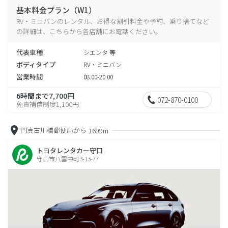
基本料金プラン（W1）
RV・ミニバンのレンタル、お得な割引料金や予約、乗り捨てなど
の詳細は、こちらから各店舗にお電話ください。
代表車種
シエンタ 等
ボディタイプ
RV・ミニバン
営業時間
08:00-20:00
6時間まで7,700円
072-870-0100
免責補償制度1,100円
門真古川橋郵便局から
1699m
トヨタレンタカー守口
守口市八雲中町3-13-77