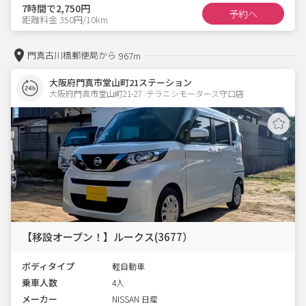
7時間で2,750円
予約へ
距離料金 350円/10km
門真古川橋郵便局から
967m
大阪府門真市堂山町21ステーション
大阪府門真市堂山町21-27  テラニシモータース守口店
【移設オープン！】ルークス(3677）
ボディタイプ
軽自動車
乗車人数
4人
メーカー
NISSAN 日産