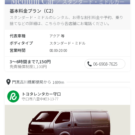
基本料金プラン（C2）
スタンダード・ミドルのレンタル、お得な割引料金や予約、乗り
捨てなどの詳細は、こちらから各店舗にお電話ください。
代表車種
アクア 等
ボディタイプ
スタンダード・ミドル
営業時間
08:00-20:00
3～6時間まで7,150円
06-6908-7625
免責補償制度1,100円
門真古川橋郵便局から
1699m
トヨタレンタカー守口
守口市八雲中町3-13-77